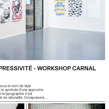
XPRESSIVITÉ - WORKSHOP CARNAL
sous le nom de style
e le symbole d’une approche
la typographie. Il est
 et de rationalité. Omniprésent,
arition, a-t-il toujours la
lle est son influence sur nos