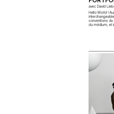
PORTFO
Hello World ! Au
interchangeable
conventions du 
du médium, et i
Et quoi de mie
portfolios des
expressions d'at
mid.ch/