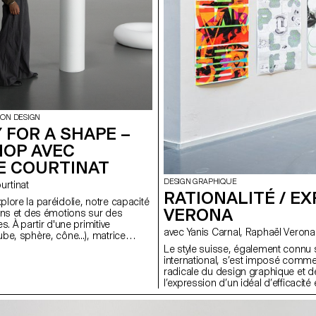
ION DESIGN
 FOR A SHAPE –
OP AVEC
E COURTINAT
DESIGN GRAPHIQUE
Courtinat
RATIONALITÉ / E
lore la paréidolie, notre capacité
VERONA
ens et des émotions sur des
s. À partir d'une primitive
avec Yanis Carnal, Raphaël Verona
be, sphère, cône...), matrice
 tout univers numérique, les
Le style suisse, également connu 
 binômes doivent concevoir une
international, s’est imposé comm
alité virtuelle. En s'appuyant sur
radicale du design graphique et de 
tion précise entre l'espace
l’expression d’un idéal d’efficacité
environnement Unreal Engine, le
plus d’un demi-siècle après son app
me ces objets fixes en supports
même pertinence aujourd’hui ? Que