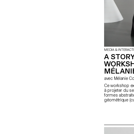
MEDIA & INTERACT
A STORY
WORKSH
MÉLANI
avec Mélanie 
Ce workshop exp
à projeter du s
formes abstraite
géométrique (cu
fondamentale de
étudiant·e·s en
expérience en ré
une synchronisa
physique et un 
projet transfor
narratifs.