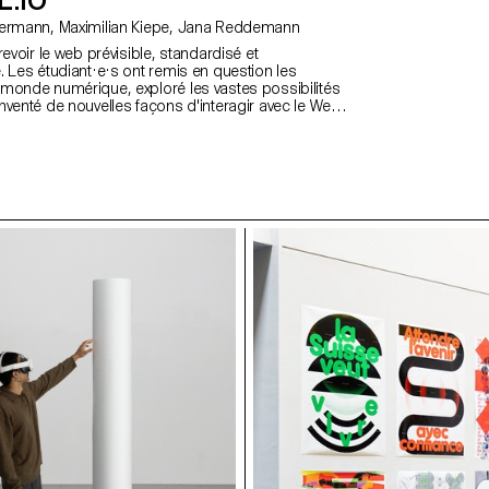
L.IO
avec David Liebermann, Maximilian Kiepe, Jana Reddemann
revoir le web prévisible, standardisé et
. Les étudiant·e·s ont remis en question les
monde numérique, exploré les vastes possibilités
nventé de nouvelles façons d'interagir avec le Web.
ux pour donner du sens au design web que les
 étudiant·e·s eux-mêmes, compris comme des
titude et de personnalité. https://websites.ecal-