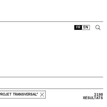
FR
EN
CONTACT
SHOP
TYPEFACES
OFFLINE-ONLINE
Instagram
Facebook
LinkedIn
Vimeo
Tikt
“PROJET TRANSVERSAL”
2198
RÉSULTATS