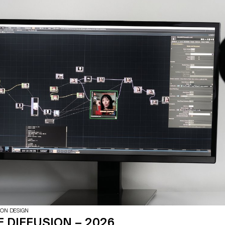
imaginaires et sur notre pratique ?
d’autres facettes à travers lesque
pourraient être les nouveaux lang
typographiques pour les représen
ION DESIGN
 DIFFUSION – 2026