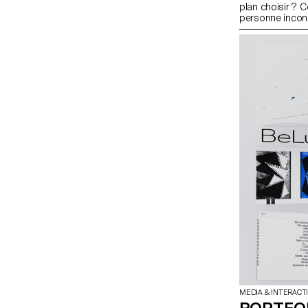
plan choisir ?
personne inconnu
ce qui fait la qu
d’en créer un.
MEDIA & INTERACT