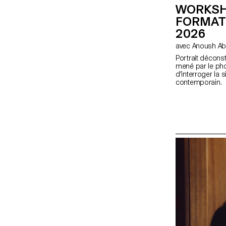
WORKSH
FORMAT
2026
avec Anoush A
Portrait déconst
mené par le ph
d'interroger la s
contemporain. En
déconstruit" les
image par grou
workshop Moyen 
initiation au mat
dédiés.