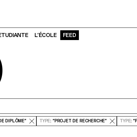
 ETUDIANTE
L’ÉCOLE
FEED
D
DE DIPLÔME”
TYPE
: “PROJET DE RECHERCHE”
TYPE
: 