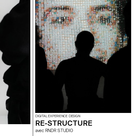
 La Suisse n’a-t-elle pas
lles communiquer et quels
ages graphiques et
ter ?
DIGITAL EXPERIENCE DESIGN
RE-STRUCTURE
avec RNDR STUDIO