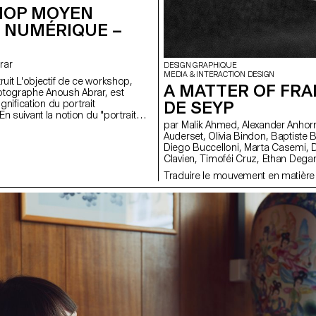
OP MOYEN
 NUMÉRIQUE –
brar
DESIGN GRAPHIQUE
MEDIA & INTERACTION DESIGN
ruit L'objectif de ce workshop,
A MATTER OF FRA
otographe Anoush Abrar, est
DE SEYP
ignification du portrait
 suivant la notion du "portrait
par Malik Ahmed, Alexander Anhorn, Melissa Appelon, Marc
 étudiants-es-x ont réalisé une
Auderset, Olivia Bindon, Baptiste Boulanger, Suriya Brambilla,
pes de deux. La semaine de
Diego Buccelloni, Marta Casemi, Davia Ciccoli Trannoy, Alizée
format digital est à la fois une
Clavien, Timoféi Cruz, Ethan Degano, Nora Dizeko, Andrea
ériel de prise de vue et au logiciels
Domínguez Formet, Mathias Dugenne, Mathias Gelin, Tanguy
Traduire le mouvement en matière
Genier, Lila Gomez Gaillet, Juliana Granato, Xenia Grange,
Bérangère Gremion, Helena Hell, Rocio Hernandez, Salomé
Huwiler, Rebecca Indermühle, Kevin Jeangros, Nolan Latorre, Jose
Pardo Pariente, Zachary Ramelet, Gabrielle Richard, Théo Rizzo,
Alessia Rollini, Malcolm Semedo Barreto, Anastassia Siebold,
Philippe Strässle Zuniga, Baptiste Sultana, Luna Tavernier, Margaux
Tinguely