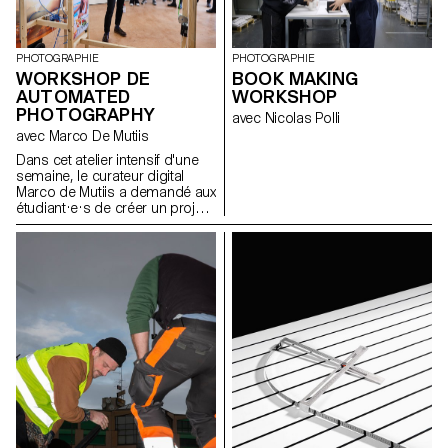
PHOTOGRAPHIE
PHOTOGRAPHIE
BOOK MAKING
WORKSHOP DE
WORKSHOP
AUTOMATED
PHOTOGRAPHY
avec Nicolas Polli
avec Marco De Mutiis
Dans cet atelier intensif d'une
semaine, le curateur digital
Marco de Mutiis a demandé aux
étudiant·e·s de créer un projet
photographique à l'aide d'un
processus de ludification ou
autrement automatisé.