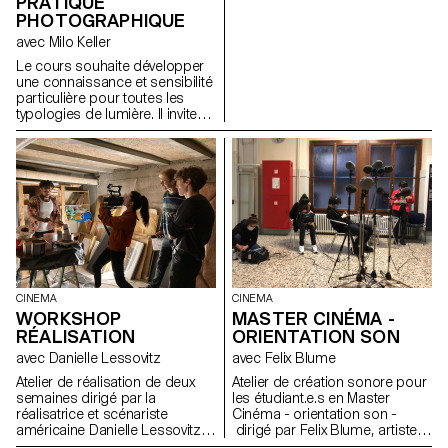
PRATIQUE
PHOTOGRAPHIQUE
avec Milo Keller
Le cours souhaite développer
une connaissance et sensibilité
particulière pour toutes les
typologies de lumière. Il invite
les étudiants à la création libre,
à l’autonomie d’élaboration et
de réalisation d’un projet
personnel.
CINEMA
CINEMA
WORKSHOP
MASTER CINÉMA -
RÉALISATION
ORIENTATION SON
avec Danielle Lessovitz
avec Felix Blume
Atelier de réalisation de deux
Atelier de création sonore pour
semaines dirigé par la
les étudiant.e.s en Master
réalisatrice et scénariste
Cinéma - orientation son -
américaine Danielle Lessovitz
dirigé par Felix Blume, artiste
avec les étudiant.e.s Master
sonore et ingénieur du son.