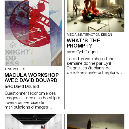
Christian Bauer, responsable
Interior Design chez MINI. Le
résultat: neuf projets innovants
et surprenants qui remettent en
question les formes et les
matériaux existants – et, par
conséquent, la manière dont
nous pourrions interagir avec
MEDIA & INTERACTION DESIGN
nos voitures à l’avenir – avec
WHAT’S THE
beaucoup de créativité.
PROMPT?
avec Cyril Diagne
Lors d’un workshop d’une
semaine donné par Cyril
Diagne, les étudiants de
ARTS VISUELS
deuxième année ont exploré
MACULA WORKSHOP
l’intégration d’outils de Machine
AVEC DAVID DOUARD
Learning dans leur processus
créatif. En limitant les étapes de
avec David Douard
code au profit de l’utilisation du
Questionner l’économie des
concept de Prompt, ils ont pu
images et l’idée d’authorship à
expérimenter avec des
travers un exercice de
modèles de diffusion tels que
manipulations d’images
GPT3, Clip ou DALL-E afin de
digitales vers un objet physique.
créer des textes, des images et
Remettre en question le
des vidéos.
rapport d’une génération
artistique « Google » qui se