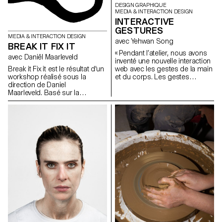
DESIGN GRAPHIQUE
MEDIA & INTERACTION DESIGN
INTERACTIVE
GESTURES
MEDIA & INTERACTION DESIGN
avec Yehwan Song
BREAK IT FIX IT
« Pendant l’atelier, nous avons
avec Daniël Maarleveld
inventé une nouvelle interaction
Break it Fix it est le résultat d'un
web avec les gestes de la main
workshop réalisé sous la
et du corps. Les gestes
direction de Daniel
uniques que l’on retrouve dans
Maarleveld. Basé sur la
nos habitudes quotidiennes ont
musique Technologic - Daft
été combinés avec l’écran
Punk. Chaque groupe s'est
tactile du mobile, le capteur
réapproprié une phrase de la
gyroscopique, la caméra web
musique afin de la valoriser
et les microphones, et ont créé
graphiquement. Le résultat est
une nouvelle narration dans les
à la fois: une série d'affiches, un
sites web à l’écran. Comme
clip vidéo compilant les
nous utilisons des gestes
différents systèmes
spécifiques pour exprimer
typographiques, ainsi qu'une
certains sentiments, nous
série de posters interactifs
devons créer une interaction
basés sur les mêmes règles.
web plus sophistiquée et
diversifiée. Cet atelier a été la
première étape de l’invention et
de l’exploration d’une
interaction diversifiée avec
l’utilisateur et d’une narration