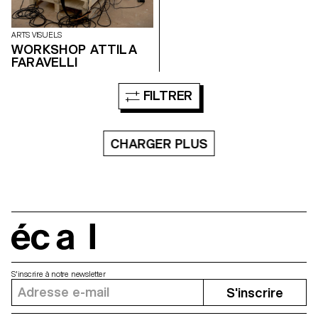
ECAL/University of Art and
Design Lausanne
higurashi.zone Higurashi is
ARTS VISUELS
available at ecal-shop.ch .
WORKSHOP ATTILA
FARAVELLI
FILTRER
CHARGER PLUS
écal
S'inscrire à notre newsletter
S'inscrire