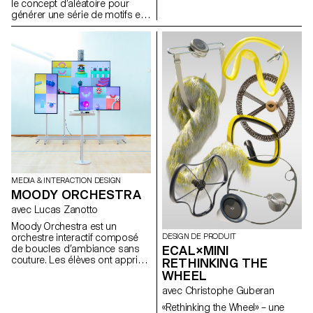
le concept d’aléatoire pour
Philippe Malouin, Designer,
étudiants-es-x les moyens de
générer une série de motifs et
London Prix De Bethune :
créer leurs propres histoires,
de dessins.
Camille Dutoit
en favorisant un lien plus
profond avec le passé et leur
propre identité grâce à l'outil
puissant qu'est la
photographie.
MEDIA & INTERACTION DESIGN
MOODY ORCHESTRA
avec Lucas Zanotto
Moody Orchestra est un
DESIGN DE PRODUIT
orchestre interactif composé
ECAL×MINI
de boucles d’ambiance sans
couture. Les élèves ont appris
RETHINKING THE
le logiciel Cinema4D afin de
WHEEL
créer une boucle visuelle et
avec Christophe Guberan
musicale. Cette semaine de
travail dirigée par Lucas
«Rethinking the Wheel» – une