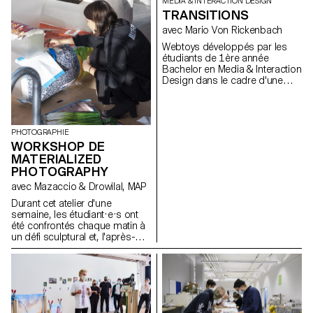
MEDIA & INTERACTION DESIGN
TRANSITIONS
avec Mario Von Rickenbach
Webtoys développés par les
étudiants de 1ère année
Bachelor en Media & Interaction
Design dans le cadre d'une
semaine de workshop donnée
par Mario von Rickenbach.
PHOTOGRAPHIE
WORKSHOP DE
MATERIALIZED
PHOTOGRAPHY
avec Mazaccio & Drowilal, MAP
Durant cet atelier d'une
semaine, les étudiant·e·s ont
été confrontés chaque matin à
un défi sculptural et, l'après-
midi, ils ont continué à
développer leurs projets
semestriels avec les conseils
du duo d'artistes Mazaccio &
Drowilal.