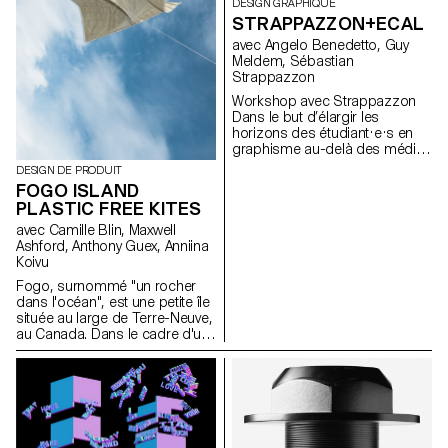
DESIGN GRAPHIQUE
STRAPPAZZON+ECAL
avec Angelo Benedetto, Guy
Meldem, Sébastian
Strappazzon
Workshop avec Strappazzon
Dans le but d’élargir les
horizons des étudiant·e·s en
graphisme au-delà des médias
traditionnellement explorés au
DESIGN DE PRODUIT
cours de leur formation, le
FOGO ISLAND
designer Sébastian
PLASTIC FREE KITES
Stappazzon, le co-fondateur
de la marque AVNIER – l’une
avec Camille Blin, Maxwell
des marques streetwear les
Ashford, Anthony Guex, Anniina
plus en vogue du moment
Koivu
lancée en collaboration avec le
Fogo, surnommé "un rocher
rappeur français OrelSan –
dans l'océan", est une petite île
dirige un atelier d’une semaine
située au large de Terre-Neuve,
au sein de l’ECAL. Des
au Canada. Dans le cadre d'un
propositions imaginées par les
projet semestriel plus vaste en
étudiant·e·s est née une
cours, les étudiants de 2e
collection capsule produite
année du Master Product
en édition limitée. La collection
Design de l'ECAL ont participé
complète sera présentée et
à un atelier court et amusant de
mise en vente lors d’une soirée
quelques jours, utilisant l'une
exclusive le 15 décembre 2023
des ressources les plus