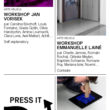
ARTS VISUELS
WORKSHOP JAN
VORISEK
par Caroline Bischoff, Louis
Fontaine, Giada Gollin, Olivia
Handschin, Amina Loumachi,
Clara Luna, Axel Mattart, Achille
ARTS VISUELS
Meier, Charlie Schär, Jamie
Self explanatory
WORKSHOP
Soria, Nayla Younes, Mayalène
EMMANUELLE LAINÉ
de Roquemaurel
par Charlie Jannes, Romain
Rochat, Céleste Meylan,
Baptiste Schaerer, Romane
Roy, Mariana Isler, Noemi
Leneman, Anna Kawahara, Tom
Contexte
Grbic, Julie Wuhrmann