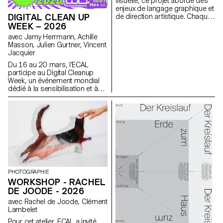
visuelle, ce projet aborde des
cours, les élèves sont amenés
enjeux de langage graphique et
à affiner leur sens de
DIGITAL CLEAN UP
de direction artistique. Chaque
l’observation et leur capacité à
étape du projet examine un
WEEK – 2026
construire des images à la fois
aspect du développement
avec Jamy Herrmann, Achille
précises et expressives.
d’une identité visuelle :
Masson, Julien Gurtner, Vincent
recherche, concept, langage
Jacquier
visuel, design, communication.
Du 16 au 20 mars, l’ECAL
participe au Digital Cleanup
Week, un événement mondial
dédié à la sensibilisation et à
l’action pour un numérique plus
responsable. Une semaine
pour réparer, recycler, nettoyer
et réfléchir !
PHOTOGRAPHIE
WORKSHOP - RACHEL
DE JOODE - 2026
avec Rachel de Joode, Clément
Lambelet
Pour cet atelier, ECAL a invité