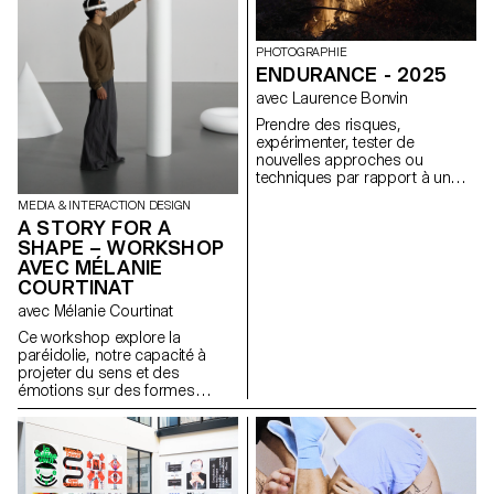
sans perte de hiérarchie ni de
mêmes, compris comme des
lisibilité.
expressions d'attitude et de
personnalité.
PHOTOGRAPHIE
https://websites.ecal-mid.ch/
ENDURANCE - 2025
avec Laurence Bonvin
Prendre des risques,
expérimenter, tester de
nouvelles approches ou
techniques par rapport à un
projet en cours, passé ou à
MEDIA & INTERACTION DESIGN
leur futur projet de diplôme. Les
A STORY FOR A
pousser à amener plus loin un
SHAPE – WORKSHOP
projet ou une idée, en
AVEC MÉLANIE
expérimentant avec la
méthodologie, la technique, le
COURTINAT
mode de production, plutôt
avec Mélanie Courtinat
qu’en se reposant sur des
processus qu'ils et elles
Ce workshop explore la
connaissez, des solutions, des
paréidolie, notre capacité à
savoir-faire, des recettes,
projeter du sens et des
avérés.
émotions sur des formes
abstraites. À partir d'une
primitive géométrique (cube,
sphère, cône...), matrice
fondamentale de tout univers
numérique, les étudiant·e·s en