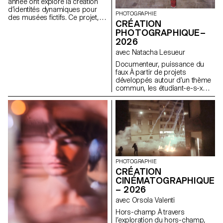
comprenant affiches, flyers,
année ont exploré la création
cartes de visite ainsi qu'une
d’identités dynamiques pour
PHOTOGRAPHIE
affiche animée.
des musées fictifs. Ce projet,
CRÉATION
encadré dans le cadre du
PHOTOGRAPHIQUE–
cours Dynamic Display dirigé
2026
par Angelo Benedetto, les a
amené·e·s à imaginer des
avec Natacha Lesueur
univers graphiques qui
Documenteur, puissance du
expriment le caractère unique
faux À partir de projets
de chaque site d'exposition
développés autour d’un thème
imaginaire.
commun, les étudiant-e-s-x
développent un travail
personnel et approfondi autour
de la thématique du faux-
semblant. Iels construisent un
projet qui joue avec les limites
de la véracité de la
photographie et l'utilisant
comme artifice du mensonge.
PHOTOGRAPHIE
CRÉATION
CINÉMATOGRAPHIQUE
– 2026
avec Orsola Valenti
Hors-champ À travers
l’exploration du hors-champ,