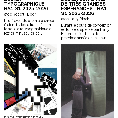
TYPOGRAPHIQUE -
DE TRÈS GRANDES
BA1 S1 2025-2026
ESPÉRANCES - BA1
S1 2025-2026
avec Robert Huber
avec Harry Bloch
Les élèves de première année
étaient invités à tracer à la main
Durant le cours de conception
le squelette typographique des
éditoriale dispensé par Harry
lettres minuscules de
Bloch, les étudiants de
l'alphabet. L'objectif était de
première année ont chacun mis
respecter les proportions, les
en page un chapitre du roman
courbes et les axes
Les Grandes Espérances de
caractéristiques de chaque
Charles Dickens. Une édition
lettre, tout en portant une
finale regroupant tous les
attention particulière à la
chapitres a été réalisée pour
cohérence visuelle et à la
l'occasion.
régularité du tracé.
DIGITAL EXPERIENCE DESIGN