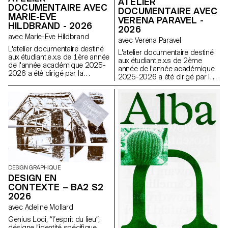
ATELIER
DOCUMENTAIRE AVEC
DOCUMENTAIRE AVEC
MARIE-EVE
VERENA PARAVEL -
HILDBRAND - 2026
2026
avec Marie-Eve Hildbrand
avec Verena Paravel
L'atelier documentaire destiné
L'atelier documentaire destiné
aux étudiant.e.x.s de 1ère année
aux étudiant.e.x.s de 2ème
de l'année académique 2025-
année de l'année académique
2026 a été dirigé par la
2025-2026 a été dirigé par la
réalisatrice suisse Marie-Eve
réalisatrice et anthropologue
Hildbrand.
visuelle française Verena
Paravel.
DESIGN GRAPHIQUE
DESIGN EN
CONTEXTE – BA2 S2
2026
avec Adeline Mollard
Genius Loci, “l’esprit du lieu”,
désigne l’identité spécifique