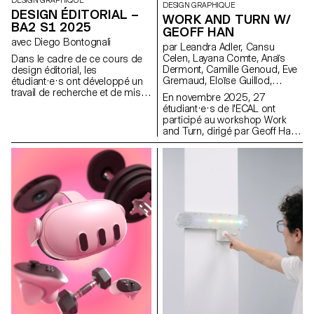
DESIGN GRAPHIQUE
DESIGN GRAPHIQUE
DESIGN ÉDITORIAL –
WORK AND TURN W/
BA2 S1 2025
GEOFF HAN
avec Diego Bontognali
par Leandra Adler, Cansu
Celen, Layana Comte, Anaïs
Dans le cadre de ce cours de
Dermont, Camille Genoud, Eve
design éditorial, les
Gremaud, Eloïse Guillod,
étudiant·e·s ont développé un
Mathis Harmant, Marie Hintzy,
travail de recherche et de mise
En novembre 2025, 27
Matteo Lucca, Maxime Manera,
en forme de textes autour d’un
étudiant·e·s de l'ECAL ont
Gaëtan Mauclair, Mathys
thème commun. À partir d’une
participé au workshop Work
Mauron, Emma Morisseau,
sélection de sources, chaque
and Turn, dirigé par Geoff Han,
Sara Pedersoli, Lucie Pittet,
projet propose deux éditions
autour du thème du travail et du
Hélène Prongué, Leonardo
au contenu identique, déclinées
travail invisible au sein de
Mariucci, Alice Refachinho,
dans un grand et un petit
l’école. Installée dans une
Justine Renevey, Gaspard
format.
ancienne usine de tricotage IRIL
Schlatter, Laura Simons, Vu
à Renens, l'ECAL occupe
Toni Thien Duc, Maïa Yassin,
aujourd’hui un vaste bâtiment
Jonas Zesiger
dont le fonctionnement
quotidien repose sur de
nombreuses formes de travail
souvent peu visibles. Pendant
cinq jours, les étudiant·e·s ont
été réparti·e·s en équipes afin
de produire une publication
collective de 96 pages au
format poche. Chaque duo a
réalisé un essai visuel