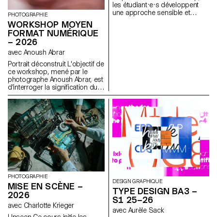
les étudiant·e·s développent
une approche sensible et
PHOTOGRAPHIE
réflexive de la création
WORKSHOP MOYEN
audiovisuelle. Lors du
FORMAT NUMÉRIQUE
semestre, les étudiant·e·s sont
– 2026
amenés à réfléchir aux enjeux
politiques et formels de l’image
avec Anoush Abrar
en mouvement ainsi qu'aux
Portrait déconstruit L'objectif de
relations entre le visible et le
ce workshop, mené par le
non-visible.
photographe Anoush Abrar, est
d'interroger la signification du
portrait contemporain. En
suivant la notion du "portrait
déconstruit" les étudiants-es-x
ont réalisé une image par
groupes de deux. La semaine
de workshop Moyen format
digital est à la fois une initiation
au matériel de prise de vue et
au logiciels dédiés.
PHOTOGRAPHIE
DESIGN GRAPHIQUE
MISE EN SCÈNE –
TYPE DESIGN BA3 –
2026
S1 25–26
avec Charlotte Krieger
avec Aurèle Sack
Unseen Ce cours initie les