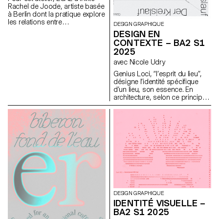
Rachel de Joode, artiste basée
à Berlin dont la pratique explore
les relations entre
DESIGN GRAPHIQUE
photographie, sculpture et
DESIGN EN
images numériques. Au cours
CONTEXTE – BA2 S1
de la semaine, les étudiant·e·s
2025
ont expérimenté la
transformation d’images
avec Nicole Udry
photographiques en formes
Genius Loci, “l’esprit du lieu”,
tridimensionnelles. À partir de
désigne l’identité spécifique
concepts simples, ils et elles
d’un lieu, son essence. En
ont produit ou rassemblé du
architecture, selon ce principe,
matériel visuel destiné à
les caractéristiques uniques
l’impression, en considérant
d’un lieu sont prolongées dans
les images comme des
une réalisation. Les élèves de
surfaces à découper, plier,
2ème année en Design
superposer et assembler pour
graphique ont travaillé sur une
créer des objets sculpturaux. À
communication basée sur ce
travers des tests rapides et des
principe et sur la réalisation
expérimentations matérielles,
architecturale qui s’y réfère afin
l’atelier a encouragé les
d’en faire la promotion, ou de
étudiant·e·s à naviguer
prolonger la communication du
constamment entre image,
lieu.
surface, objet et
documentation. En travaillant
DESIGN GRAPHIQUE
avec l’impression, l’échelle et la
IDENTITÉ VISUELLE –
mise en espace, ils et elles ont
BA2 S1 2025
exploré comment les images