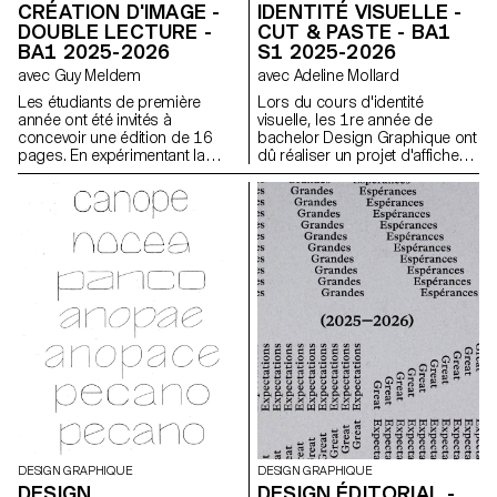
CRÉATION D'IMAGE -
IDENTITÉ VISUELLE -
DOUBLE LECTURE -
CUT & PASTE - BA1
BA1 2025-2026
S1 2025-2026
avec Guy Meldem
avec Adeline Mollard
Les étudiants de première
Lors du cours d'identité
année ont été invités à
visuelle, les 1re année de
concevoir une édition de 16
bachelor Design Graphique ont
pages. En expérimentant la
dû réaliser un projet d'affiches
bichromie par diverses
à partir d'un événement tiré au
techniques d'impression, ils
hasard. Ils ont du définir leur
ont séquencé une lecture
propre système visuel et ont
double dépendante des
exploré une recherche
couleurs imprimées.
d'affiches typographiques
réalisées à la main. L'identité
visuelle de l'événement a été
développée au travers d'une
affiche et d'un flyer,
accompagnés d'un carnet de
recherche regroupant
l'ensemble de leur processus
créatif.
DESIGN GRAPHIQUE
DESIGN GRAPHIQUE
DESIGN
DESIGN ÉDITORIAL -