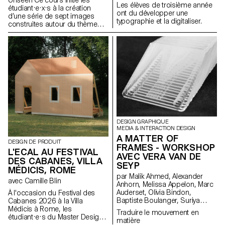
Les élèves de troisième année
étudiant·e·x·s à la création
ont du développer une
d’une série de sept images
typographie et la digitaliser.
construites autour du thème
Unseen. Ils et elles apprendront
à articuler décors,
personnages et lumières pour
créer des mises en scène
fortes et cohérentes. À travers
une approche pratique et
technique, le cours développe
leur capacité à concevoir un
projet complet, à diriger des
modèles, à travailler la lumière
naturelle ou artificielle et à
collaborer dans des conditions
DESIGN GRAPHIQUE
proches de la réalité
MEDIA & INTERACTION DESIGN
professionnelle. Les
A MATTER OF
DESIGN DE PRODUIT
étudiant·e·x·s affineront ainsi
FRAMES - WORKSHOP
L'ECAL AU FESTIVAL
leur regard d’auteur tout en se
AVEC VERA VAN DE
DES CABANES, VILLA
préparant aux exigences des
SEYP
mandats éditoriaux et
MÉDICIS, ROME
par Malik Ahmed, Alexander
commerciaux.
avec Camille Blin
Anhorn, Melissa Appelon, Marc
Auderset, Olivia Bindon,
À l'occasion du Festival des
Baptiste Boulanger, Suriya
Cabanes 2026 à la Villa
Brambilla, Diego Buccelloni,
Médicis à Rome, les
Traduire le mouvement en
Marta Casemi, Davia Ciccoli
étudiant·e·s du Master Design
matière
Trannoy, Alizée Clavien, Timoféi
de Produit ont été invités à