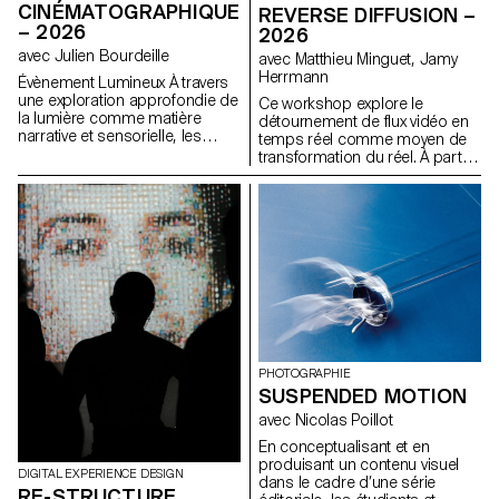
pratique ? La Suisse n’a-t-elle
CINÉMATOGRAPHIQUE
REVERSE DIFFUSION –
pas d’autres facettes à travers
– 2026
2026
lesquelles communiquer et
quels pourraient être les
avec Julien Bourdeille
avec Matthieu Minguet, Jamy
nouveaux langages graphiques
Herrmann
Évènement Lumineux À travers
et typographiques pour les
une exploration approfondie de
Ce workshop explore le
représenter ?
la lumière comme matière
détournement de flux vidéo en
narrative et sensorielle, les
temps réel comme moyen de
étudiants de première année
transformation du réel. À partir
ont réalisé un film au format
de captations directes ou
court sur le thème « Événement
d’interfaces, les participant·e·s
lumineux ». Ce projet les amène
expérimentent différentes
à apprendre à mener un projet
approches de modification de
audiovisuel complet tout en
l’image en s’appuyant sur des
s’appropriant les outils de
modèles de diffusion exécutés
tournage, de cadrage et de
en local. Le flux vidéo est
mouvement caméra.
envisagé comme une matière
première, permettant d’ouvrir
de nouvelles pistes de
perception et de transformation
du réel.
PHOTOGRAPHIE
SUSPENDED MOTION
avec Nicolas Poillot
En conceptualisant et en
produisant un contenu visuel
DIGITAL EXPERIENCE DESIGN
dans le cadre d’une série
RE-STRUCTURE