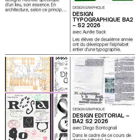
d’un lieu, son essence. En
DESIGN GRAPHIQUE
architecture, selon ce principe,
DESIGN
les caractéristiques uniques
TYPOGRAPHIQUE BA2
d’un lieu sont prolongées dans
– S2 2026
une réalisation. Les élèves de
2ème année en Design
avec Aurèle Sack
graphique ont travaillé sur une
Les élèves de deuxième année
communication basée sur ce
ont du développer l'alphabet
principe et sur la réalisation
entier d'une typographie.
architecturale qui s’y réfère afin
d’en faire la promotion, ou de
prolonger la communication du
lieu.
DESIGN GRAPHIQUE
DESIGN EDITORIAL –
BA2 S2 2026
avec Diego Bontognali
Dans le cadre de ce cours de