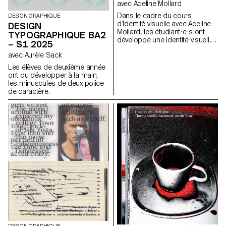
avec Adeline Mollard
photographiques peuvent
acquérir une présence
Dans le cadre du cours
DESIGN GRAPHIQUE
physique et occuper l’espace
d’identité visuelle avec Adeline
DESIGN
au-delà de l’écran.
Mollard, les étudiant·e·s ont
TYPOGRAPHIQUE BA2
développé une identité visuelle
– S1 2025
à partir d’une carte de visite
avec Aurèle Sack
tirée au hasard. En
s’appropriant un élément
Les élèves de deuxième année
graphique et son intitulé,
ont du développer à la main,
chaque projet propose une
les minuscules de deux police
interprétation singulière de
de caractère.
celle-ci. L’identité est déclinée
sur une série de supports, de
la carte de visite au format F4,
comprenant affiches, flyers,
cartes de visite ainsi qu’une
affiche animée.