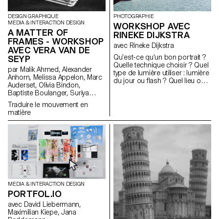
matériaux) pour construire leurs
installations. Le projet a été
DESIGN GRAPHIQUE
PHOTOGRAPHIE
sélectionné et accompagné
MEDIA & INTERACTION DESIGN
WORKSHOP AVEC
par le designer français Ronan
A MATTER OF
RINEKE DIJKSTRA
Bouroullec, l'ECAL, la Villa
FRAMES - WORKSHOP
Médicis et Mutina.
avec Rineke Dijkstra
AVEC VERA VAN DE
Qu’est-ce qu’un bon portrait ?
SEYP
Quelle technique choisir ? Quel
par Malik Ahmed, Alexander
type de lumière utiliser : lumière
Anhorn, Melissa Appelon, Marc
du jour ou flash ? Quel lieu ou
Auderset, Olivia Bindon,
arrière-plan choisir ? Comment
Baptiste Boulanger, Suriya
choisir son sujet ? Comment
Brambilla, Diego Buccelloni,
aborder une personne
Traduire le mouvement en
Marta Casemi, Davia Ciccoli
inconnue ? Dans cet atelier, les
matière
Trannoy, Alizée Clavien, Timoféi
étudiant·e·s ont exploré ce qui
Cruz, Ethan Degano, Nora
fait la qualité d’un bon portrait
Dizeko, Andrea Domínguez
ainsi que les outils permettant
Formet, Mathias Dugenne,
d’en créer un.
Mathias Gelin, Tanguy Genier,
Lila Gomez Gaillet, Juliana
Granato, Xenia Grange,
Bérangère Gremion, Helena
Hell, Rocio Hernandez, Salomé
MEDIA & INTERACTION DESIGN
Huwiler, Rebecca Indermühle,
PORTFOL.IO
Kevin Jeangros, Nolan Latorre,
Jose Pardo Pariente, Zachary
avec David Liebermann,
Ramelet, Gabrielle Richard,
Maximilian Kiepe, Jana
Théo Rizzo, Alessia Rollini,