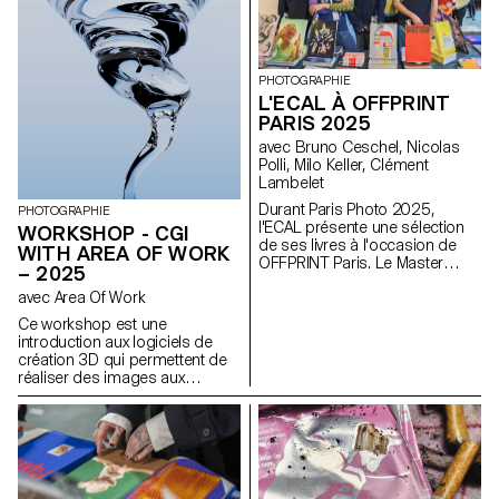
classe.
sous-tendent l’imagerie
numérique (des banques
d’images et bibliothèques
d’objets 3D aux systèmes de
PHOTOGRAPHIE
vision automatisée) ainsi que
L'ECAL À OFFPRINT
les présupposés culturels qui y
PARIS 2025
sont intégrés. Son travail met
en évidence comment les jeux
avec Bruno Ceschel, Nicolas
de données, les logiciels de
Polli, Milo Keller, Clément
rendu et les standards visuels
Lambelet
influencent la manière dont les
Durant Paris Photo 2025,
corps, les matériaux et les
PHOTOGRAPHIE
l'ECAL présente une sélection
environnements sont
WORKSHOP - CGI
de ses livres à l'occasion de
modélisés et compris.
WITH AREA OF WORK
OFFPRINT Paris. Le Master
– 2025
Photographie de l’ECAL a le
avec Area Of Work
plaisir de présenter une
sélection de livres réalisés par
Ce workshop est une
ses étudiant·e·s de deuxième
introduction aux logiciels de
année. Cet événement sera
création 3D qui permettent de
l’occasion d’échanger en direct
réaliser des images aux
avec les jeunes photographes
qualités photographiques qui
autour de la genèse de leurs
ne sont pas des
projets et des histoires qui se
photographies.
cachent derrière chacun de ces
ouvrages.