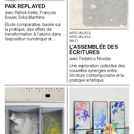
PAIK REPLAYED
avec Patrick Keller, François
Bovier, Erika Marthins
Étude comparative, basée sur
la pratique, des effets de
ARTS VISUELS
transformation à l’œuvre dans
ARTS VISUELS
l’exposition numérique et
MA CI
hybride d’un corpus d’œuvres
L’ASSEMBLÉE DES
non natives du numérique
ÉCRITURES
(certaines œuvres de l'artiste
Nam June Paik servant de
avec Federico Nicolao
moyen d'analyse).
Une exploration collective des
nouvelles synergies entre
l’écriture contemporaine et la
pratique artistique.