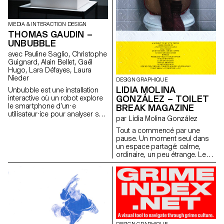
MEDIA & INTERACTION DESIGN
THOMAS GAUDIN –
UNBUBBLE
avec Pauline Saglio, Christophe
Guignard, Alain Bellet, Gaël
Hugo, Lara Défayes, Laura
Nieder
DESIGN GRAPHIQUE
LIDIA MOLINA
Unbubble est une installation
GONZÁLEZ – TOILET
interactive où un robot explore
le smartphone d’un·e
BREAK MAGAZINE
utilisateur·ice pour analyser son
par Lidia Molina González
usage d’Instagram. Ce geste
intrusif met en lumière un
Tout a commencé par une
paradoxe : s’il est rare de
pause. Un moment seul dans
confier son téléphone à une
un espace partagé: calme,
machine, nous laissons
ordinaire, un peu étrange. Les
pourtant chaque jour les
toilettes ne sont peut-être pas
algorithmes collecter nos
l’endroit où l’on cherche de
données. Nos habitudes en
grandes idées, et c’est
ligne façonnent une réalité sur-
justement pour cela qu’on les a
mesure qui filtre, trie, suggère
choisies. Toilet Break part de
et limite parfois l’horizon.
cet espace souvent ignoré
Unbubble questionne
pour questionner notre manière
comment nos traces
de vivre ensemble, d’occuper