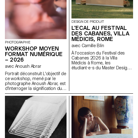
DESIGN DE PRODUIT
L'ECAL AU FESTIVAL
DES CABANES, VILLA
MÉDICIS, ROME
PHOTOGRAPHIE
avec Camille Blin
WORKSHOP MOYEN
À l'occasion du Festival des
FORMAT NUMÉRIQUE
Cabanes 2026 à la Villa
– 2026
Médicis à Rome, les
avec Anoush Abrar
étudiant·e·s du Master Design
de Produit ont été invités à
Portrait déconstruit L'objectif de
développer un projet en lien
ce workshop, mené par le
avec le jardin de la Villa, en
photographe Anoush Abrar, est
collaboration avec le célèbre
d'interroger la signification du
fabricant italien de
portrait contemporain. En
céramique Mutina. Les jardins
suivant la notion du "portrait
de la Villa offrent un contexte
déconstruit" les étudiants-es-x
historique et spatial riche,
ont réalisé une image par
propice à l'exploration de
groupes de deux. La semaine
l'esthétique, des fonctions et de
de workshop Moyen format
l'interaction avec les visiteurs.
digital est à la fois une initiation
Les étudiant·e·s ont eu accès à
au matériel de prise de vue et
l'ensemble du catalogue Mutina
au logiciels dédiés.
(carreaux, briques et autres