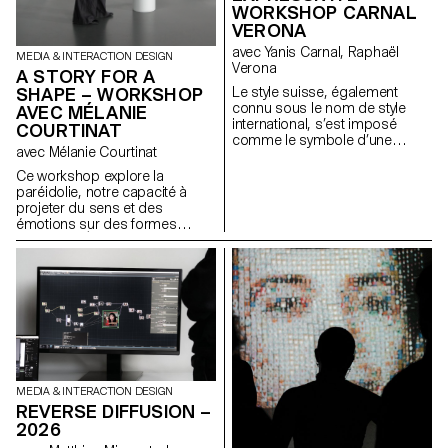
WORKSHOP CARNAL
VERONA
avec Yanis Carnal, Raphaël
MEDIA & INTERACTION DESIGN
Verona
A STORY FOR A
SHAPE – WORKSHOP
Le style suisse, également
connu sous le nom de style
AVEC MÉLANIE
international, s’est imposé
COURTINAT
comme le symbole d’une
avec Mélanie Courtinat
approche radicale du design
graphique et de la typographie.
Ce workshop explore la
Il est l’expression d’un idéal
paréidolie, notre capacité à
d’efficacité et de rationalité.
projeter du sens et des
Omniprésent, plus d’un demi-
émotions sur des formes
siècle après son apparition, a-
abstraites. À partir d'une
t-il toujours la même
primitive géométrique (cube,
pertinence aujourd’hui ? Quelle
sphère, cône...), matrice
est son influence sur nos
fondamentale de tout univers
imaginaires et sur notre
numérique, les étudiant·e·s en
pratique ? La Suisse n’a-t-elle
binômes doivent concevoir une
pas d’autres facettes à travers
expérience en réalité virtuelle.
lesquelles communiquer et
En s'appuyant sur une
quels pourraient être les
synchronisation précise entre
nouveaux langages graphiques
l'espace physique et un
MEDIA & INTERACTION DESIGN
et typographiques pour les
environnement Unreal Engine,
REVERSE DIFFUSION –
représenter ?
le projet transforme ces objets
2026
fixes en supports narratifs.