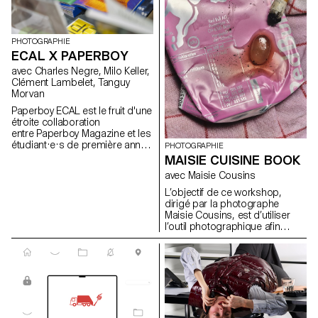
PHOTOGRAPHIE
ECAL X PAPERBOY
avec Charles Negre, Milo Keller,
Clément Lambelet, Tanguy
Morvan
Paperboy ECAL est le fruit d'une
étroite collaboration
entre Paperboy Magazine et les
étudiant·e·s de première année
PHOTOGRAPHIE
du Master Photographie de
MAISIE CUISINE BOOK
l'ECAL. Sous la houlette du
avec Maisie Cousins
photographe Charles Negre ,
ils·elles ont exploré le potentiel
L’objectif de ce workshop,
des objets du quotidien pour
dirigé par la photographe
créer des natures mortes
Maisie Cousins, est d’utiliser
mystérieuses et ludiques.
l’outil photographique afin
d’élargir notre capacité
d’observation. Durant la
semaine, les étudiants ont
exploré la macrophotographie
pour créer des univers
miniatures et abstraits à partir
d’objets et d’accessoires du
quotidien. Cela nous invite à