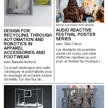
MEDIA & INTERACTION DESIGN
AUDIO REACTIVE
DESIGN FOR
FESTIVAL POSTER
RECYCLING THROUGH
SERIES
AUTOMATION AND
ROBOTICS IN
avec Talia Cotton
APPAREL
Les étudiants de première
ACCESSORIES AND
année ont conçu une série
FOOTWEAR
d'affiches réactives au son
pour un festival de musique. Ils
avec Maxwell Ashford
ont utilisé des outils
Ce projet développe des outils
dynamiques et des données en
robotiques et automatisés pour
temps réel pour explorer les
le recyclage de produits à base
visuels réactifs au son dans le
de textile, l’un des flux de
format numérique des réseaux
déchets les plus nuisibles, en
sociaux, créant ainsi une
utilisant des outils
identité cohérente et
contemporains pour démonter
reconnaissable pour le festival.
les produits en fractions pures.