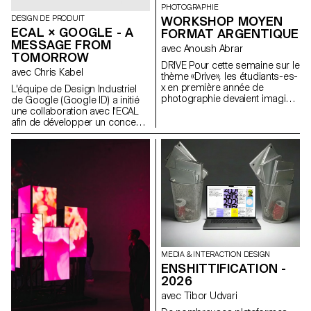
PHOTOGRAPHIE
recomposables, construites
WORKSHOP MOYEN
DESIGN DE PRODUIT
avec le framework OPENRNDR.
ECAL × GOOGLE - A
FORMAT ARGENTIQUE
MESSAGE FROM
avec Anoush Abrar
TOMORROW
DRIVE Pour cette semaine sur le
avec Chris Kabel
thème «Drive», les étudiants-es-
x en première année de
L'équipe de Design Industriel
photographie devaient imaginer
de Google (Google ID) a initié
un portrait pris au moyen
une collaboration avec l'ECAL
format argentique. Inspirée par
afin de développer un concept
la sensation d'une première
de produit autour du téléphone
expérience au volant, par le
portable qui soit inspiré d'un
voyage, l’émancipation ou la
rituel quotidien. Les étudiant·e·s
découverte, la semaine visait à
en Master de Design de
explorer le rapport entre une ou
Produit ont été invité·e·s à
plusieurs personnes et un
imaginer un outil innovant
véhicule.
adapté aux habitudes
contemporaines. À travers des
stroytelling créatifs, ces projets
conceptuels s’intéressent à la
dimension humaine de la
MEDIA & INTERACTION DESIGN
technologie
ENSHITTIFICATION -
mobile: comment elle influence
nos habitudes et pourrait
2026
évoluer vers des formes plus
avec Tibor Udvari
intuitives et intégrées à nos vies.