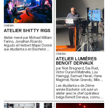
machines créent du texte au
s’adapter à des formats, des
travers d'un système
usages et des rythmes
typographique modulaire.
multiples. Ce workshop
propose d’explorer la création
d’identités modulaires et
animées pour un label musical
fictif, en s’appuyant sur le
CINEMA
motion design et la logique
ATELIER SHITTY RIGS
procédurale. À l’aide de Cavalry,
les étudiant·e·s développent
Atelier mené par Michael William
des systèmes visuels
Farino, Jonathan Ricardo
dynamiques qui se
Argudo et Herbert Mayer Donné
transforment selon des règles
aux étudiant.e.s en Bachelor
précises, tout en conservant
Cinéma et en Design Industriel
CINEMA
une cohérence graphique et
ATELIER LUMIÈRES
une relation avec l’univers
sonore.
BENOIT DERVAUX
par Noé Bregnard, Eva Rust,
Victor Durand Matinella, Lou
Haenggi, Samuel Harari, Hana
Magimel, Nolan Grando, Mileny
Viera de Andrade, Zélia Zanone
Les étudiant.e.s de 2ème
année Bachelor ont suivi un
atelier avec le chef opérateur
belge Benoît Dervaux, connu
pour son travail sur les films
des frères Dardenne. Il a