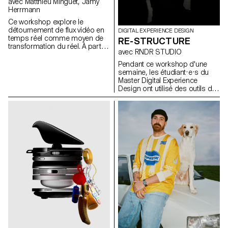
avec Matthieu Minguet, Jamy
Herrmann
Ce workshop explore le
détournement de flux vidéo en
DIGITAL EXPERIENCE DESIGN
temps réel comme moyen de
RE-STRUCTURE
transformation du réel. À partir
avec RNDR STUDIO
de captations directes ou
d’interfaces, les participant·e·s
Pendant ce workshop d'une
expérimentent différentes
semaine, les étudiant·e·s du
approches de modification de
Master Digital Experience
l’image en s’appuyant sur des
Design ont utilisé des outils de
modèles de diffusion exécutés
machine learning pour
en local. Le flux vidéo est
décomposer des clips
envisagé comme une matière
musicaux en leurs éléments
première, permettant d’ouvrir
constitutifs : scènes
de nouvelles pistes de
segmentées, gestes détectés,
perception et de transformation
couleurs extraites, beats
du réel.
analysés, stems audio
séparés, transformant des
objets audiovisuels linéaires en
jeux de données structurées.
Ces composants ont ensuite
été réinventés sous forme de
systèmes interactifs et non
linéaires : cartes explorables,
timelines génératives,
interfaces rythmiques et
structures auto-