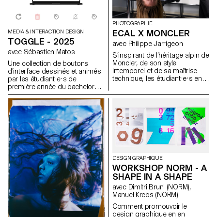
réfléchir : qu’est-ce que nous
négligeons encore dans notre
environnement immédiat ?
PHOTOGRAPHIE
ECAL X MONCLER
MEDIA & INTERACTION DESIGN
TOGGLE - 2025
avec Philippe Jarrigeon
avec Sébastien Matos
S’inspirant de l’héritage alpin de
Moncler, de son style
Une collection de boutons
intemporel et de sa maîtrise
d'interface dessinés et animés
technique, les étudiant·e·s en
par les étudiant·e·s de
Bachelor photographie de
première année du bachelor
l’ECAL ont élaboré leur propre
Media & Interaction Design.
interprétation du langage visuel
Pour chaque élément il existe
de la marque, mêlant
une animation standard, une
photographie documentaire et
animation démesurée et une
mises en scène, réalité et
version inattendue.
fiction, sous la direction
https://toggle.ecal-mid.ch/2025
artistique du photographe
français Philippe Jarrigeon.
Dans le cadre de Paris Photo
DESIGN GRAPHIQUE
2025, le travail des étudiants a
WORKSHOP NORM - A
été présenté dans la boutique
SHAPE IN A SHAPE
Moncler des Champs-Élysées
avec Dimitri Bruni (NORM),
Manuel Krebs (NORM)
Comment promouvoir le
design graphique en en