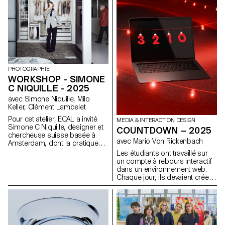
notamment signé l'image des
films suisses Laissez-moi de
Maxime Rappaz (2023) et À
bras-le-corps de Marie-Elsa
Sgualdo (2025).
PHOTOGRAPHIE
WORKSHOP - SIMONE
C NIQUILLE - 2025
avec Simone Niquille, Milo
Keller, Clément Lambelet
Pour cet atelier, ECAL a invité
MEDIA & INTERACTION DESIGN
Simone C Niquille, designer et
COUNTDOWN – 2025
chercheuse suisse basée à
avec Mario Von Rickenbach
Amsterdam, dont la pratique
interroge la manière dont les
Les étudiants ont travaillé sur
images numériques, la vision
un compte à rebours interactif
par ordinateur et les
dans un environnement web.
technologies 3D façonnent la
Chaque jour, ils devaient créer
représentation des corps et
une nouvelle esquisse, ce qui
des objets dans la culture
leur a permis de constituer leur
visuelle contemporaine. À
propre collection, qui pouvait
travers sa plateforme de
également être combinée avec
recherche Technoflesh, Niquille
les projets de l'ensemble de la
examine les infrastructures qui