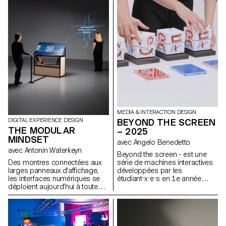
Lausanne (HES-SO), avec le
au thème du travail exploré
soutien d'Innosuisse. Il vise à
dans le livre.
développer un capteur
d’électrophysiologie végétale
miniaturisé, conçu pour une
utilisation en conditions
agricoles réelles : Vita mini
sensor.
MEDIA & INTERACTION DESIGN
BEYOND THE SCREEN
DIGITAL EXPERIENCE DESIGN
THE MODULAR
– 2025
MINDSET
avec Angelo Benedetto
avec Antonin Waterkeyn
Beyond the screen - est une
série de machines interactives
Des montres connectées aux
développées par les
larges panneaux d'affichage,
étudiant·x·e·s en 1e année
les interfaces numériques se
Bachelor Media & Interaction
déploient aujourd’hui à toutes
Design. Ces systèmes sont
les échelles. Concevoir une
inspirés du rapport entre
identité visuelle dans ce
instructions et exécution au sein
contexte implique de penser
d’un système informatique. Ces
des systèmes capables de