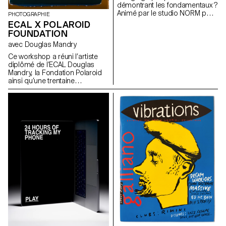
démontrant les fondamentaux ?
Animé par le studio NORM pour
PHOTOGRAPHIE
les premières années, ce
ECAL X POLAROID
workshop vise à mettre en
FOUNDATION
valeur la section Design
avec Douglas Mandry
Graphique de l’ECAL sous
l’angle didactique du cours
Ce workshop a réuni l’artiste
élémentaire. Chaque jour, les
diplômé de l’ECAL Douglas
étudiants se voyaient attribuer
Mandry, la Fondation Polaroid
une thématique globale (A –
ainsi qu’une trentaine
Mots, B – Images, C –
d’étudiant-e-x-s du Bachelor
Graphiques, D – Dessins),
Photographie. Ils ont eu
accompagnée de plusieurs
l’occasion exceptionnelle de
questions simples. En
travailler avec une caméra
combinant ces données, ils ont
produisant des films Polaroid
réalisé trois affiches recto verso
au format 40 × 60 cm et
collaboratives, destinées à être
pesant près de 200 kg. Cette
imprimées en offset pour les
expérience a été rendue
Portes Ouvertes de l’ECAL.
possible grâce à ses
Chaque affiche possède sa
opérateurs, John Reuter et
propre combinaison
Harriet Browse et toute l'équipe
bichromique et se transforme
de la fondation Polaroid, qui ont
en livret grâce à un pliage. Ce
initié les étudiants à l’utilisation
travail met en avant la
de cet appareil unique. Douglas
puissance combinatoire
Mandry a assuré la direction
d’éléments simples comme
artistique du projet et a
force du design graphique,
accompagné les étudiant-e-x-s
ainsi que l’importance du
dans leurs expérimentations