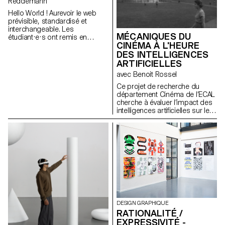
Reddemann
Malcolm Semedo Barreto,
Hello World ! Aurevoir le web
Anastassia Siebold, Philippe
prévisible, standardisé et
Strässle Zuniga, Baptiste
interchangeable. Les
Sultana, Luna Tavernier,
MÉCANIQUES DU
étudiant·e·s ont remis en
Margaux Tinguely
CINÉMA À L'HEURE
question les conventions du
DES INTELLIGENCES
monde numérique, exploré les
vastes possibilités du médium,
ARTIFICIELLES
et inventé de nouvelles façons
avec Benoit Rossel
d'interagir avec le Web. Et quoi
de mieux pour donner du sens
Ce projet de recherche du
au design web que les
département Cinéma de l’ECAL
portfolios des étudiant·e·s eux-
cherche à évaluer l’impact des
mêmes, compris comme des
intelligences artificielles sur le
expressions d'attitude et de
cinéma et son enseignement.
personnalité.
https://websites.ecal-mid.ch/
DESIGN GRAPHIQUE
RATIONALITÉ /
EXPRESSIVITÉ -