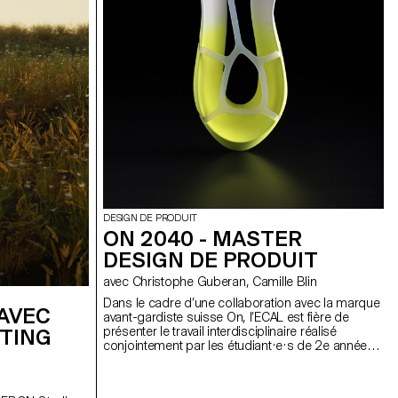
DESIGN DE PRODUIT
ON 2040 - MASTER
DESIGN DE PRODUIT
avec Christophe Guberan, Camille Blin
Dans le cadre d’une collaboration avec la marque
AVEC
avant-gardiste suisse On, l’ECAL est fière de
présenter le travail interdisciplinaire réalisé
HTING
conjointement par les étudiant·e·s de 2e année
des Masters Design de produit, Photographie et
Type Design.