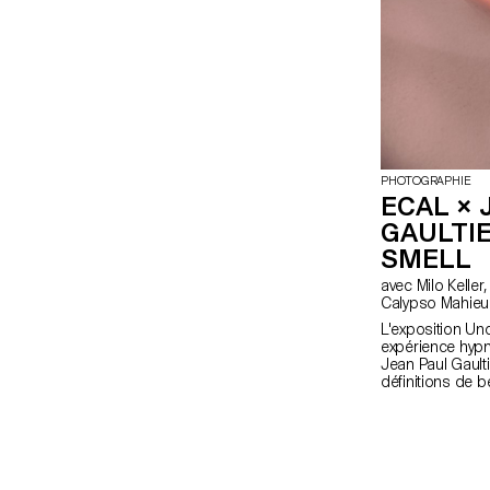
PHOTOGRAPHIE
ECAL × 
GAULTI
SMELL
avec Milo Keller, Florence Tétier, Nicolas Coulomb,
Calypso Mahieu
L'exposition Un
expérience hypn
Jean Paul Gault
définitions de b
Sous la directio
Coulomb, les é
Bachelor Photo
iconiques de la
photographique
saison, avec la