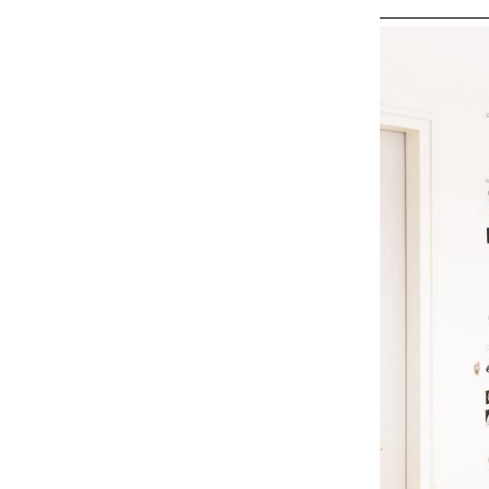
déplacement hum
grâce cache à l
rameurs et la p
L'Epée 1839 ex
de la godille av
horloge vertica
longue et fine g
de marche de 8 
élégant des spo
modernes sont s
même chaotique
sentiment de pa