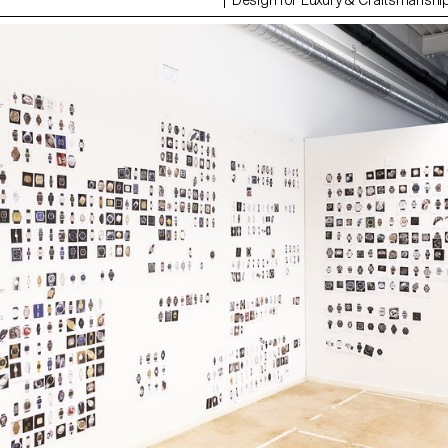
Design for Luxury & Craftsmanshi
ain sur terre. Ce sentiment de
année l’opportunité de visiter les 
a fois l'incroyable puissance des
rencontrer les artisans basés dans 
récision de leur embarcation.
Sainte-Croix. Cette région de l’arc 
ploite et rend hommage à la grâce
franco-suisse regroupe de très n
ec La Regatta, une élégante
faire en mécanique horlogère et m
le qui évoque la forme d'une
fait désormais partie du Patrimoine
odille, avec la puissance (réserve
immatériel de l’Unesco. Ces visite
jours) et la précision du plus
doivent permettre aux étudiants 
rts horlogers. Alors que nos vies
de l’ECAL de réaliser des pièces
ouvent trépidantes et parfois
simples et ludiques qui permettront 
s, La Regatta évoque un
différents savoir-faire propres à la
ix et de calme.
les automates, les boîtes à musiq
l’horlogerie.