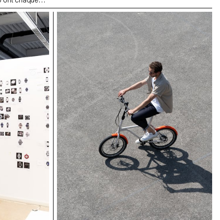
p ont chaque
manufactures et
la ville de
jurassien
ombreux savoir-
écanique d’art
 culturel
s et rencontres
du programme
 mécaniques
d’illustrer les
 région, tels que
ue ou