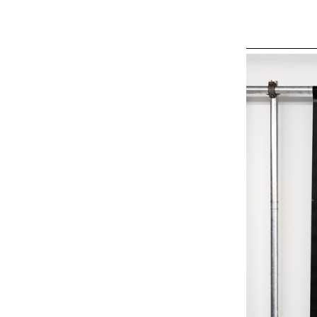
Gajan Maull, les
les flacons icon
sexuées - Le Mâ
Belle - dans un
Pour cette nouve
du parfum Scand
mortes dans lesq
sèches et orga
l'essence du pa
ses complexités
parfums devienne
transgression et
plus des impre
des coussins-im
s'allonger et à c
définitions tou
de l'expression 