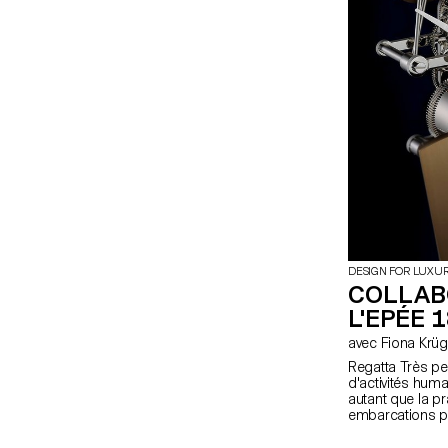
DESIGN FOR LUXU
COLLAB
L'EPÉE 
avec Fiona Krü
Regatta Très pe
d'activités huma
autant que la pr
embarcations p
un stiletto et l
comptent parmi 