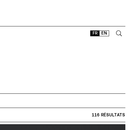
FR
EN
CONTACT
SHOP
TYPEFACES
OFFLINE-ONLINE
Instagram
Facebook
LinkedIn
Vimeo
Tikt
116 RÉSULTATS