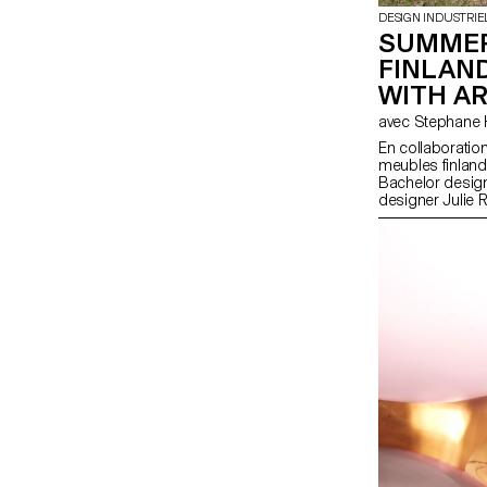
DESIGN INDUSTRIE
SUMMER
FINLAN
WITH A
En collaboration
meubles finlanda
Bachelor design 
designer Julie 
d'objets ludique
de pièces de qua
finis. Fidèles à 
les produits fav
responsable et 
matériaux nature
objets.