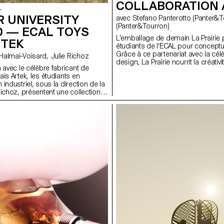
COLLABORATION A
L
 UNIVERSITY
avec Stefano Panterotto (Panter&Tourron), Alexis Tourron
(Panter&Tourron)
D — ECAL TOYS
L'emballage de demain La Prairie p
RTEK
étudiants de l'ECAL pour conceptu
Grâce à ce partenariat avec la célè
avec Stephane Halmai-Voisard, Julie Richoz
design, La Prairie nourrit la créativ
 avec le célèbre fabricant de
émergents qui façonnent l'avenir du
is Artek, les étudiants en
industriel, sous la direction de la
Richoz, présentent une collection
s pour enfants fabriqués à partir
lité inférieure, rejetés ou semi-
l'esprit d'Artek et de ses fondateurs,
orisent une fabrication
cherchent à mettre en valeur les
ls qui ont servi à produire ces