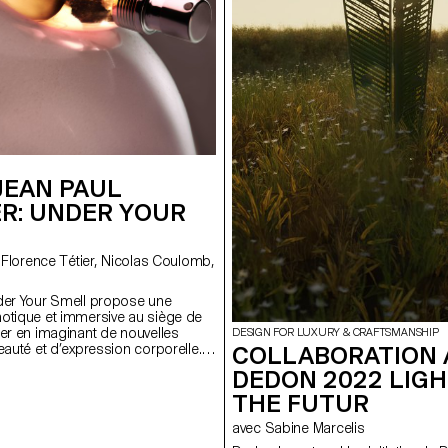
JEAN PAUL
ER: UNDER YOUR
der Your Smell propose une
otique et immersive au siège de
ier en imaginant de nouvelles
DESIGN FOR LUXURY & CRAFTSMANSHIP
COLLABORATION 
eauté et d’expression corporelle.
n de Florence Tétier et Nicolas
DEDON 2022 LIG
tudiant·e·s de 3ème année
THE FUTUR
graphie ont donné vie aux parfums
 marque à travers une expérience
avec Sabine Marcelis
 immersive. Lors de la première
 complicité de Claude Emmanuelle