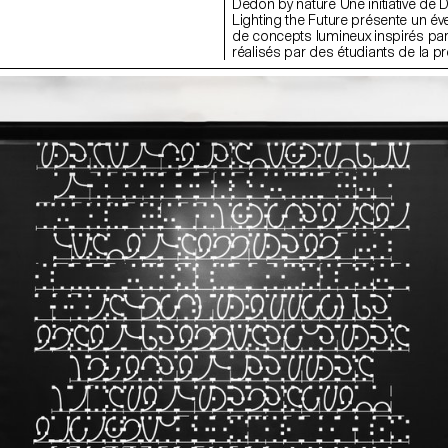
Dedon by nature Une initiative de
 jeunes photographes ont fluidifié
Lighting the Future présente un éve
iques avec leurs silhouettes
de concepts lumineux inspirés par 
le, Le Classique, Le Beau et La
réalisés par des étudiants de la p
e nouvelle perspective LGBTQIA+.
ECAL/Ecole cantonale d’art de Lau
lle saison, le projet évolue autour
exposition numérique innovante ou
al, avec la création de natures
portes en janvier 2023, exclusivem
uelles les textures liquides,
canaux DEDON, y compris un micr
niques contrastent pour évoquer
enrichi d'outils de réalité augme
rfum, le design de son flacon et
Studio a initié la collaboration ave
. Par la mise en scène, les
lançant un défi aux étudiants du
nt la toile de fond d'histoires de
Master in Design for Luxury and C
 de projections fantastiques. En
Explorer notre relation à la nature à
ssions monumentales sur tissu,
design d'éclairage, en s'inspirant d
ages géants invitent le public à
révolutionnaire de DEDON. Sous la
élébrer la fluidité des genres et les
la célèbre designer Sabine Marceli
jours changeantes de la beauté et
Le Moigne, responsable du prog
de soi.
étudiants ont conçu, développé et
numériquement leurs concepts su
de neuf mois. Les résultats - beau
réfléchis et engageants - témoign
pouvoirs créatifs d'une génératio
de l'attrait durable de la nature po