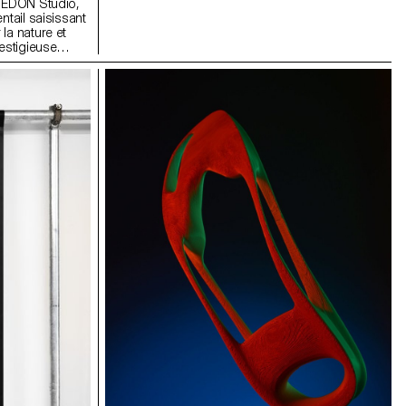
 DEDON Studio,
ntail saisissant
la nature et
restigieuse
sanne. Cette
vrira ses
ent sur les
osite dédié
ntée. DEDON
c l'ECAL en
 programme
raftsmanship :
 travers le
e la fibre
 supervision de
s et de Nicolas
ramme, les
 élaboré
r une période
x, séduisants,
ent des
n émergente et
ur nous tous.