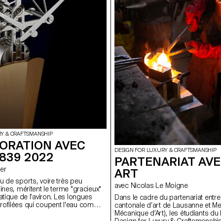
RY & CRAFTSMANSHIP
ORATION AVEC
DESIGN FOR LUXURY & CRAFTSMANSHIP
1839 2022
PARTENARIAT AVE
ger
ART
u de sports, voire très peu
avec Nicolas Le Moigne
ines, méritent le terme "gracieux"
atique de l’aviron. Les longues
Dans le cadre du partenariat entre
rofilées qui coupent l'eau comme
cantonale d’art de Lausanne et Mec
aissent à peine une ondulation
Mécanique d’Art), les étudiants du 
les formes les plus élégantes de