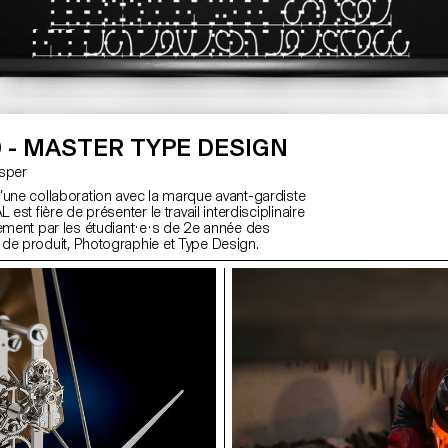
 - MASTER TYPE DESIGN
Kasper
’une collaboration avec la marque avant-gardiste
 est fière de présenter le travail interdisciplinaire
tement par les étudiant·e·s de 2e année des
de produit, Photographie et Type Design.