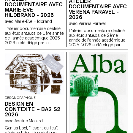
ATELIER
DOCUMENTAIRE AVEC
DOCUMENTAIRE AVEC
MARIE-EVE
VERENA PARAVEL -
HILDBRAND - 2026
2026
avec Marie-Eve Hildbrand
avec Verena Paravel
L'atelier documentaire destiné
L'atelier documentaire destiné
aux étudiant.e.x.s de 1ère année
aux étudiant.e.x.s de 2ème
de l'année académique 2025-
année de l'année académique
2026 a été dirigé par la
2025-2026 a été dirigé par la
réalisatrice suisse Marie-Eve
réalisatrice et anthropologue
Hildbrand.
visuelle française Verena
Paravel.
DESIGN GRAPHIQUE
DESIGN EN
CONTEXTE – BA2 S2
2026
avec Adeline Mollard
Genius Loci, “l’esprit du lieu”,
désigne l’identité spécifique