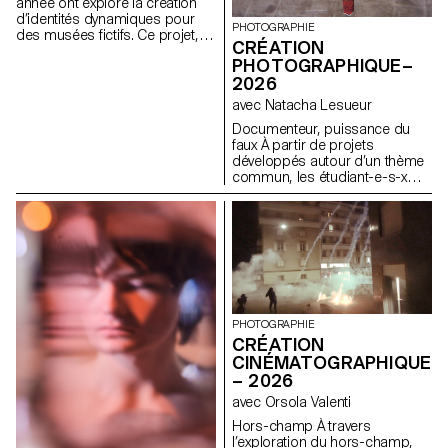
comprenant affiches, flyers,
année ont exploré la création
cartes de visite ainsi qu'une
d’identités dynamiques pour
PHOTOGRAPHIE
affiche animée.
des musées fictifs. Ce projet,
CRÉATION
encadré dans le cadre du
PHOTOGRAPHIQUE–
cours Dynamic Display dirigé
2026
par Angelo Benedetto, les a
amené·e·s à imaginer des
avec Natacha Lesueur
univers graphiques qui
Documenteur, puissance du
expriment le caractère unique
faux À partir de projets
de chaque site d'exposition
développés autour d’un thème
imaginaire.
commun, les étudiant-e-s-x
développent un travail
personnel et approfondi autour
de la thématique du faux-
semblant. Iels construisent un
projet qui joue avec les limites
de la véracité de la
photographie et l'utilisant
comme artifice du mensonge.
PHOTOGRAPHIE
CRÉATION
CINÉMATOGRAPHIQUE
– 2026
avec Orsola Valenti
Hors-champ À travers
l’exploration du hors-champ,