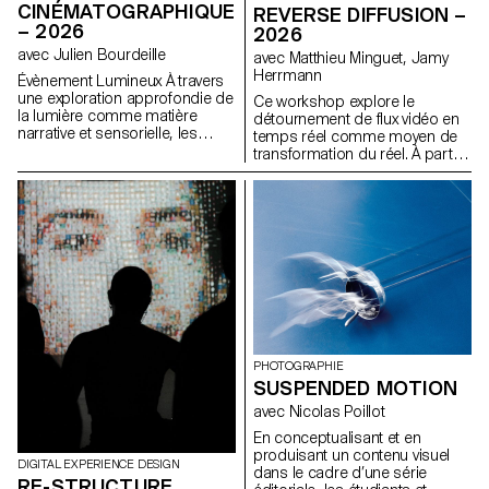
pratique ? La Suisse n’a-t-elle
CINÉMATOGRAPHIQUE
REVERSE DIFFUSION –
pas d’autres facettes à travers
– 2026
2026
lesquelles communiquer et
quels pourraient être les
avec Julien Bourdeille
avec Matthieu Minguet, Jamy
nouveaux langages graphiques
Herrmann
Évènement Lumineux À travers
et typographiques pour les
une exploration approfondie de
Ce workshop explore le
représenter ?
la lumière comme matière
détournement de flux vidéo en
narrative et sensorielle, les
temps réel comme moyen de
étudiants de première année
transformation du réel. À partir
ont réalisé un film au format
de captations directes ou
court sur le thème « Événement
d’interfaces, les participant·e·s
lumineux ». Ce projet les amène
expérimentent différentes
à apprendre à mener un projet
approches de modification de
audiovisuel complet tout en
l’image en s’appuyant sur des
s’appropriant les outils de
modèles de diffusion exécutés
tournage, de cadrage et de
en local. Le flux vidéo est
mouvement caméra.
envisagé comme une matière
première, permettant d’ouvrir
de nouvelles pistes de
perception et de transformation
du réel.
PHOTOGRAPHIE
SUSPENDED MOTION
avec Nicolas Poillot
En conceptualisant et en
produisant un contenu visuel
DIGITAL EXPERIENCE DESIGN
dans le cadre d’une série
RE-STRUCTURE