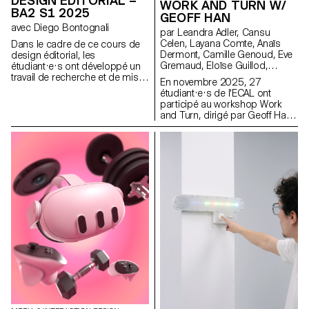
DESIGN ÉDITORIAL –
WORK AND TURN W/
BA2 S1 2025
GEOFF HAN
avec Diego Bontognali
par Leandra Adler, Cansu
Celen, Layana Comte, Anaïs
Dans le cadre de ce cours de
Dermont, Camille Genoud, Eve
design éditorial, les
Gremaud, Eloïse Guillod,
étudiant·e·s ont développé un
Mathis Harmant, Marie Hintzy,
travail de recherche et de mise
En novembre 2025, 27
Matteo Lucca, Maxime Manera,
en forme de textes autour d’un
étudiant·e·s de l'ECAL ont
Gaëtan Mauclair, Mathys
thème commun. À partir d’une
participé au workshop Work
Mauron, Emma Morisseau,
sélection de sources, chaque
and Turn, dirigé par Geoff Han,
Sara Pedersoli, Lucie Pittet,
projet propose deux éditions
autour du thème du travail et du
Hélène Prongué, Leonardo
au contenu identique, déclinées
travail invisible au sein de
Mariucci, Alice Refachinho,
dans un grand et un petit
l’école. Installée dans une
Justine Renevey, Gaspard
format.
ancienne usine de tricotage IRIL
Schlatter, Laura Simons, Vu
à Renens, l'ECAL occupe
Toni Thien Duc, Maïa Yassin,
aujourd’hui un vaste bâtiment
Jonas Zesiger
dont le fonctionnement
quotidien repose sur de
nombreuses formes de travail
souvent peu visibles. Pendant
cinq jours, les étudiant·e·s ont
été réparti·e·s en équipes afin
de produire une publication
collective de 96 pages au
format poche. Chaque duo a
réalisé un essai visuel
photographique de 8 pages