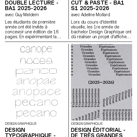
DOUBLE LECTURE -
CUT & PASTE - BA1
BA1 2025-2026
S1 2025-2026
avec Guy Meldem
avec Adeline Mollard
Les étudiants de première
Lors du cours d'identité
année ont été invités à
visuelle, les 1re année de
concevoir une édition de 16
bachelor Design Graphique ont
pages. En expérimentant la
dû réaliser un projet d'affiches
bichromie par diverses
à partir d'un événement tiré au
techniques d'impression, ils
hasard. Ils ont du définir leur
ont séquencé une lecture
propre système visuel et ont
double dépendante des
exploré une recherche
couleurs imprimées.
d'affiches typographiques
réalisées à la main. L'identité
visuelle de l'événement a été
développée au travers d'une
affiche et d'un flyer,
accompagnés d'un carnet de
recherche regroupant
l'ensemble de leur processus
créatif.
DESIGN GRAPHIQUE
DESIGN GRAPHIQUE
DESIGN
DESIGN ÉDITORIAL -
TYPOGRAPHIQUE -
DE TRÈS GRANDES