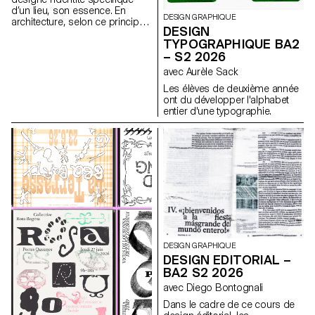
d’un lieu, son essence. En
DESIGN GRAPHIQUE
architecture, selon ce principe,
DESIGN
les caractéristiques uniques
TYPOGRAPHIQUE BA2
d’un lieu sont prolongées dans
– S2 2026
une réalisation. Les élèves de
2ème année en Design
avec Aurèle Sack
graphique ont travaillé sur une
Les élèves de deuxième année
communication basée sur ce
ont du développer l'alphabet
principe et sur la réalisation
entier d'une typographie.
architecturale qui s’y réfère afin
d’en faire la promotion, ou de
prolonger la communication du
lieu.
DESIGN GRAPHIQUE
DESIGN EDITORIAL –
BA2 S2 2026
avec Diego Bontognali
Dans le cadre de ce cours de