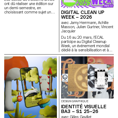
à affiner leur sens de
ont dû réaliser une édition sur
l’observation et leur capacité à
un demi-semestre, en
construire des images à la fois
DIGITAL CLEAN UP
choisissant comme sujet un
précises et expressives.
événement paru dans le journal
WEEK – 2026
à la date du premier cours.
avec Jamy Herrmann, Achille
Masson, Julien Gurtner, Vincent
Jacquier
Du 16 au 20 mars, l’ECAL
participe au Digital Cleanup
Week, un événement mondial
dédié à la sensibilisation et à
l’action pour un numérique plus
responsable. Une semaine
pour réparer, recycler, nettoyer
et réfléchir !
DESIGN GRAPHIQUE
IDENTITÉ VISUELLE
BA3 – S1 25–26
avec Gilles Gavillet