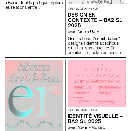
à Berlin dont la pratique explore
les relations entre
DESIGN GRAPHIQUE
photographie, sculpture et
DESIGN EN
images numériques. Au cours
CONTEXTE – BA2 S1
de la semaine, les étudiant·e·s
2025
ont expérimenté la
transformation d’images
avec Nicole Udry
photographiques en formes
Genius Loci, “l’esprit du lieu”,
tridimensionnelles. À partir de
désigne l’identité spécifique
concepts simples, ils et elles
d’un lieu, son essence. En
ont produit ou rassemblé du
architecture, selon ce principe,
matériel visuel destiné à
les caractéristiques uniques
l’impression, en considérant
d’un lieu sont prolongées dans
les images comme des
une réalisation. Les élèves de
surfaces à découper, plier,
2ème année en Design
superposer et assembler pour
graphique ont travaillé sur une
créer des objets sculpturaux. À
communication basée sur ce
travers des tests rapides et des
principe et sur la réalisation
expérimentations matérielles,
architecturale qui s’y réfère afin
l’atelier a encouragé les
d’en faire la promotion, ou de
étudiant·e·s à naviguer
prolonger la communication du
constamment entre image,
lieu.
surface, objet et
documentation. En travaillant
DESIGN GRAPHIQUE
avec l’impression, l’échelle et la
IDENTITÉ VISUELLE –
mise en espace, ils et elles ont
BA2 S1 2025
exploré comment les images
avec Adeline Mollard
photographiques peuvent