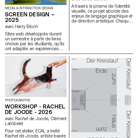
A travers le prisme de l’identité
MEDIA & INTERACTION DESIGN
visuelle, ce projet aborde des
SCREEN DESIGN –
enjeux de langage graphique et
2025
de direction artistique. Chaque
étape du projet examine un
avec Harry Bloch
aspect du développement
Sites web développés durant
d’une identité visuelle :
un semestre à partir de livres
recherche, concept, langage
choisis par les étudiants, qu’ils
visuel, design, communication.
ont adaptés en expériences
web, dans le cadre du cours
de Screen Design de Harry
Bloch, deuxième année
Bachelor Communication
Visuelle.
PHOTOGRAPHIE
WORKSHOP - RACHEL
DE JOODE - 2026
avec Rachel de Joode, Clément
Lambelet
Pour cet atelier, ECAL a invité
Rachel de Joode, artiste basée