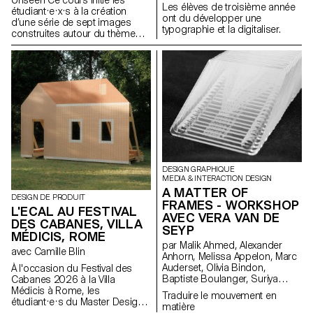
Les élèves de troisième année
étudiant·e·x·s à la création
ont du développer une
d’une série de sept images
typographie et la digitaliser.
construites autour du thème
Unseen. Ils et elles apprendront
à articuler décors,
personnages et lumières pour
créer des mises en scène
fortes et cohérentes. À travers
une approche pratique et
technique, le cours développe
leur capacité à concevoir un
projet complet, à diriger des
modèles, à travailler la lumière
naturelle ou artificielle et à
collaborer dans des conditions
DESIGN GRAPHIQUE
proches de la réalité
MEDIA & INTERACTION DESIGN
professionnelle. Les
A MATTER OF
DESIGN DE PRODUIT
étudiant·e·x·s affineront ainsi
FRAMES - WORKSHOP
L'ECAL AU FESTIVAL
leur regard d’auteur tout en se
AVEC VERA VAN DE
DES CABANES, VILLA
préparant aux exigences des
SEYP
mandats éditoriaux et
MÉDICIS, ROME
par Malik Ahmed, Alexander
commerciaux.
avec Camille Blin
Anhorn, Melissa Appelon, Marc
Auderset, Olivia Bindon,
À l'occasion du Festival des
Baptiste Boulanger, Suriya
Cabanes 2026 à la Villa
Brambilla, Diego Buccelloni,
Médicis à Rome, les
Traduire le mouvement en
Marta Casemi, Davia Ciccoli
étudiant·e·s du Master Design
matière
Trannoy, Alizée Clavien, Timoféi
de Produit ont été invités à