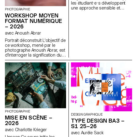
les étudiant·e·s développent
une approche sensible et
PHOTOGRAPHIE
réflexive de la création
WORKSHOP MOYEN
audiovisuelle. Lors du
FORMAT NUMÉRIQUE
semestre, les étudiant·e·s sont
– 2026
amenés à réfléchir aux enjeux
politiques et formels de l’image
avec Anoush Abrar
en mouvement ainsi qu'aux
Portrait déconstruit L'objectif de
relations entre le visible et le
ce workshop, mené par le
non-visible.
photographe Anoush Abrar, est
d'interroger la signification du
portrait contemporain. En
suivant la notion du "portrait
déconstruit" les étudiants-es-x
ont réalisé une image par
groupes de deux. La semaine
de workshop Moyen format
digital est à la fois une initiation
au matériel de prise de vue et
au logiciels dédiés.
PHOTOGRAPHIE
DESIGN GRAPHIQUE
MISE EN SCÈNE –
TYPE DESIGN BA3 –
2026
S1 25–26
avec Charlotte Krieger
avec Aurèle Sack
Unseen Ce cours initie les