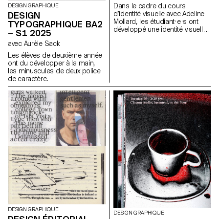
acquérir une présence
Dans le cadre du cours
DESIGN GRAPHIQUE
physique et occuper l’espace
d’identité visuelle avec Adeline
DESIGN
au-delà de l’écran.
Mollard, les étudiant·e·s ont
TYPOGRAPHIQUE BA2
développé une identité visuelle
– S1 2025
à partir d’une carte de visite
avec Aurèle Sack
tirée au hasard. En
s’appropriant un élément
Les élèves de deuxième année
graphique et son intitulé,
ont du développer à la main,
chaque projet propose une
les minuscules de deux police
interprétation singulière de
de caractère.
celle-ci. L’identité est déclinée
sur une série de supports, de
la carte de visite au format F4,
comprenant affiches, flyers,
cartes de visite ainsi qu’une
affiche animée.
DESIGN GRAPHIQUE
DESIGN GRAPHIQUE