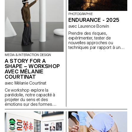
sans perte de hiérarchie ni de
mêmes, compris comme des
lisibilité.
expressions d'attitude et de
personnalité.
PHOTOGRAPHIE
https://websites.ecal-mid.ch/
ENDURANCE - 2025
avec Laurence Bonvin
Prendre des risques,
expérimenter, tester de
nouvelles approches ou
techniques par rapport à un
projet en cours, passé ou à
MEDIA & INTERACTION DESIGN
leur futur projet de diplôme. Les
A STORY FOR A
pousser à amener plus loin un
SHAPE – WORKSHOP
projet ou une idée, en
AVEC MÉLANIE
expérimentant avec la
méthodologie, la technique, le
COURTINAT
mode de production, plutôt
avec Mélanie Courtinat
qu’en se reposant sur des
processus qu'ils et elles
Ce workshop explore la
connaissez, des solutions, des
paréidolie, notre capacité à
savoir-faire, des recettes,
projeter du sens et des
avérés.
émotions sur des formes
abstraites. À partir d'une
primitive géométrique (cube,
sphère, cône...), matrice
fondamentale de tout univers
numérique, les étudiant·e·s en