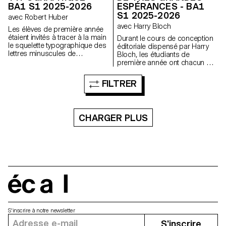
BA1 S1 2025-2026
ESPÉRANCES - BA1
S1 2025-2026
avec Robert Huber
avec Harry Bloch
Les élèves de première année
étaient invités à tracer à la main
Durant le cours de conception
le squelette typographique des
éditoriale dispensé par Harry
lettres minuscules de
Bloch, les étudiants de
l'alphabet. L'objectif était de
première année ont chacun mis
respecter les proportions, les
en page un chapitre du roman
courbes et les axes
Les Grandes Espérances de
FILTRER
caractéristiques de chaque
Charles Dickens. Une édition
lettre, tout en portant une
finale regroupant tous les
attention particulière à la
chapitres a été réalisée pour
cohérence visuelle et à la
l'occasion.
CHARGER PLUS
régularité du tracé.
écal
S'inscrire à notre newsletter
S'inscrire