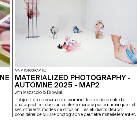
MA PHOTOGRAPHIE
MNE
MATERIALIZED PHOTOGRAPHY -
AUTOMNE 2025 - MAP2
with Mazaccio & Drowilal
L'objectif de ce cours est d'examiner les relations entre la
photographie - dans un contexte marqué par le numérique - et
ses différents modes de diffusion. Les étudiants devront
u
considérer ce qu'une photographie peut être matériellement et
explorer comment le sens d'une image est dérivé à la fois de s
mode de distribution et de la forme matérielle qu'elle prend. Bien
que le résultat final doive inclure la photographie dans une
troisième dimension (installation), les projets peuvent utiliser et