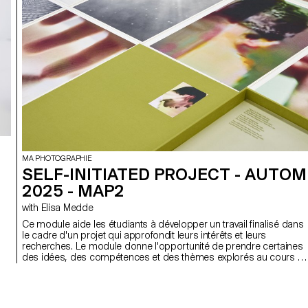
MA PHOTOGRAPHIE
SELF-INITIATED PROJECT - AUTO
2025 - MAP2
with Elisa Medde
Ce module aide les étudiants à développer un travail finalisé dans
le cadre d'un projet qui approfondit leurs intérêts et leurs
recherches. Le module donne l'opportunité de prendre certaines
des idées, des compétences et des thèmes explorés au cours d
premier semestre et d'en faire un tout nouveau travail qui peut
prendre toutes les formes possibles : un livre, une installation, un
projet en ligne, une performance.