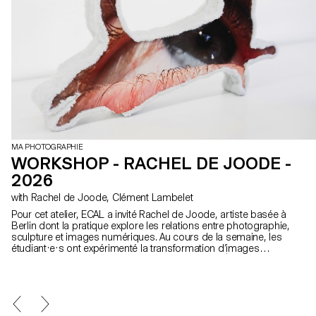
MA PHOTOGRAPHIE
WORKSHOP - RACHEL DE JOODE -
2026
with Rachel de Joode, Clément Lambelet
Pour cet atelier, ECAL a invité Rachel de Joode, artiste basée à
Berlin dont la pratique explore les relations entre photographie,
sculpture et images numériques. Au cours de la semaine, les
étudiant·e·s ont expérimenté la transformation d’images
photographiques en formes tridimensionnelles. À partir de
concepts simples, ils et elles ont produit ou rassemblé du matériel
visuel destiné à l’impression, en considérant les images comme
des surfaces à découper, plier, superposer et assembler pour
créer des objets sculpturaux. À travers des tests rapides et des