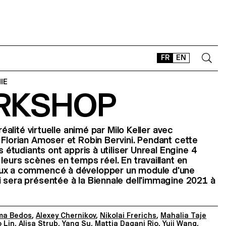
FR
EN
IE
RKSHOP
CONTACT
SHOP
TYPEFACES
 réalité virtuelle animé par Milo Keller avec
 Florian Amoser et Robin Bervini. Pendant cette
OFFLINE-ONLINE
s étudiants ont appris à utiliser Unreal Engine 4
Instagram
Facebook
LinkedIn
Vimeo
Tikt
leurs scènes en temps réel. En travaillant en
eux a commencé à développer un module d'une
 sera présentée à la Biennale dell'immagine 2021 à
a Bedos
,
Alexey Chernikov
,
Nikolai Frerichs
,
Mahalia Taje
 Lin
,
Alisa Strub
,
Yang Su
,
Mattia Dagani Rio
,
Yuji Wang
,