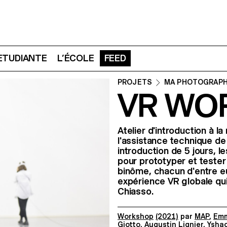
 ETUDIANTE
L’ÉCOLE
FEED
PROJETS
MA PHOTOGRAPH
VR WO
Atelier d'introduction à la
l'assistance technique de
introduction de 5 jours, le
pour prototyper et tester 
binôme, chacun d'entre 
expérience VR globale qui
Chiasso.
Workshop
(2021)
par
MAP
,
Emm
Giotto
,
Augustin Lignier
,
Yshao