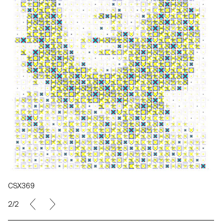
CSX369
2/2