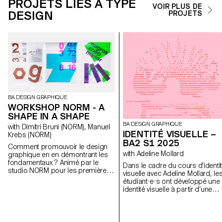
PROJETS LIÉS À TYPE
VOIR PLUS DE
DESIGN
PROJETS
BA DESIGN GRAPHIQUE
WORKSHOP NORM - A
SHAPE IN A SHAPE
BA DESIGN GRAPHIQUE
with Dimitri Bruni (NORM), Manuel
IDENTITÉ VISUELLE –
Krebs (NORM)
BA2 S1 2025
Comment promouvoir le design
with Adeline Mollard
graphique en en démontrant les
fondamentaux ? Animé par le
Dans le cadre du cours d’identi
studio NORM pour les premières
visuelle avec Adeline Mollard, le
années, ce workshop vise à
étudiant·e·s ont développé une
mettre en valeur la section Design
identité visuelle à partir d’une
Graphique de l’ECAL sous l’angle
carte de visite tirée au hasard. 
didactique du cours élémentaire.
s’appropriant un élément
Chaque jour, les étudiants se
graphique et son intitulé, chaqu
voyaient attribuer une thématique
projet propose une interprétati