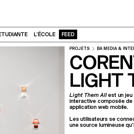
 ETUDIANTE
L’ÉCOLE
FEED
PROJETS
BA MEDIA & INT
CORENT
LIGHT 
Light Them All
est un jeu 
interactive composée de 
application web mobile.
Les utilisateurs se conne
une source lumineuse qu’il