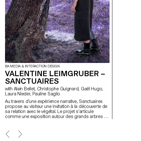
BA MEDIA & INTERACTION DESIGN
VALENTINE LEIMGRUBER –
SANCTUAIRES
with Alain Bellet, Christophe Guignard, Gaël Hugo,
Laura Nieder, Pauline Saglio
Au travers d’une expérience narrative, Sanctuaires
propose au visiteur une invitation à la découverte de
sa relation avec le végétal. Le projet s’articule
comme une exposition autour des grands arbres de
la Ville de Lausanne. Comme dans un jeu de piste, le
visiteur va rechercher l’un des arbres, grâce à des
indices et à une carte sur l’app. Lorsqu’il l’aura
trouvé, il devra s’y connecter en le touchant,