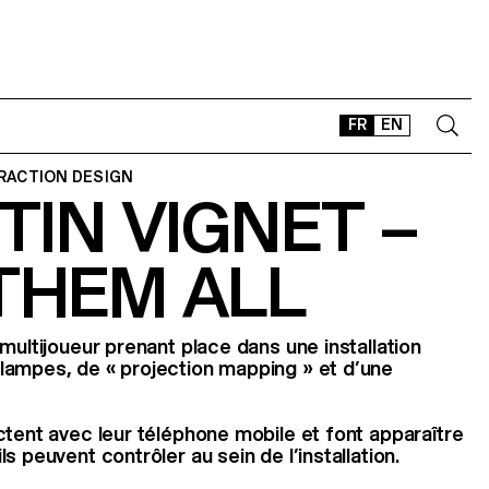
FR
EN
ERACTION DESIGN
IN VIGNET –
CONTACT
SHOP
THEM ALL
TYPEFACES
OFFLINE-ONLINE
Instagram
Facebook
LinkedIn
Vimeo
Tikt
multijoueur prenant place dans une installation
lampes, de « projection mapping » et d’une
ctent avec leur téléphone mobile et font apparaître
s peuvent contrôler au sein de l’installation.