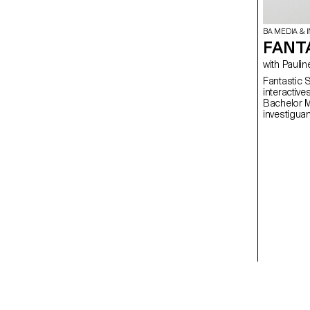
BA MEDIA & 
FANT
with Pa
Fantastic 
interactiv
Bachelor M
investigua
relation av
influencent
l'espace p