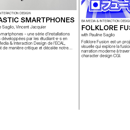
INTERACTION DESIGN
ASTIC SMARTPHONES
BA MEDIA & INTERACTION DESIG
FOLKLORE FU
uline Saglio, Vincent Jacquier
Smartphones – une série d’installations
with Pauline Saglio
es développées par les étudiant·e·s en
Folklore Fusion est un pr
edia & Interaction Design de l’ECAL,
visuelle qui explore la fusio
nt de manière critique et décalée notre
narration moderne à traver
ec les smartphones et la façon dont ils
character design CGI.
 notre comportement quotidien. Voir
resse