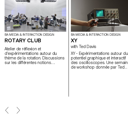
BA MEDIA & INTERACTION DESIGN
BA MEDIA & INTERACTION DESIGN
ROTARY CLUB
XY
with Ted Davis
Atelier de réflexion et
d’expérimentations autour du
XY - Expérimentations autour du
thème de la rotation. Discussions
potentiel graphique et interactif
sur les différentes notions
des oscilloscopes. Une semaine
associées à ce principe :
de workshop donnée par Ted
conceptuelles, géométriques,
Davis aux 1re année Bachelor e
physiques, etc. Ensuite par
Media & Interaction Design.
groupe de 3, les étudiants ont
Workshop assisté par Sébastie
conçu et réalisé une installation
Matos.
interactive numérique qui utilise la
rotation comme système
d’interaction.