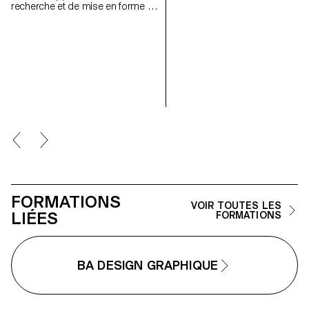
recherche et de mise en forme de
décors, personnages et lumièr
textes autour d’un thème
pour créer des mises en scène
commun. À partir d’une sélection
fortes et cohérentes. À travers 
de sources, chaque projet
approche pratique et technique,
propose deux éditions au
cours développe leur capacité 
contenu identique, déclinées dans
concevoir un projet complet, à
un grand et un petit format.
diriger des modèles, à travailler 
lumière naturelle ou artificielle et
collaborer dans des conditions
proches de la réalité
professionnelle. Les étudiant·e·
affineront ainsi leur regard
d’auteur tout en se préparant a
exigences des mandats éditori
et commerciaux.
FORMATIONS
VOIR TOUTES LES
LIÉES
FORMATIONS
BA DESIGN GRAPHIQUE