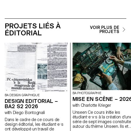
PROJETS LIÉS À
VOIR PLUS DE
ÉDITORIAL
PROJETS
BA PHOTOGRAPHIE
BA DESIGN GRAPHIQUE
MISE EN SCÈNE – 202
DESIGN EDITORIAL –
with Charlotte Krieger
BA2 S2 2026
Unseen Ce cours initie les
with Diego Bontognali
étudiant·e·x·s à la création d’un
Dans le cadre de ce cours de
série de sept images construit
design éditorial, les étudiant·e·s
autour du thème Unseen. Ils et
ont développé un travail de
elles apprendront à articuler