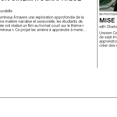
Bourdeille
BA PHOTOGR
mineux À travers une exploration approfondie de la
MISE 
 matière narrative et sensorielle, les étudiants de
e ont réalisé un film au format court sur le thème «
with Cha
mineux ». Ce projet les amène à apprendre à mener
Unseen Ce cours initie les étudiant·e·x·s à la création d’une série
iovisuel complet tout en s’appropriant les outils de
de sept im
 cadrage et de mouvement caméra.
apprendron
créer des 
approche p
à concevoir
lumière nat
proches de 
ainsi leur
mandats éd