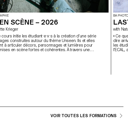
APHIE
BA PHOT
EN SCÈNE – 2026
LAS
rlotte Krieger
with
« Ce que
ages construites autour du thème Unseen. Ils et elles
dire arr
t à articuler décors, personnages et lumières pour
les étud
mises en scène fortes et cohérentes. À travers une
l’ECAL, 
ratique et technique, le cours développe leur capacité
de profi
 un projet complet, à diriger des modèles, à travailler la
propres 
urelle ou artificielle et à collaborer dans des conditions
de pren
la réalité professionnelle. Les étudiant·e·x·s affineront
 regard d’auteur tout en se préparant aux exigences des
itoriaux et commerciaux.
VOIR TOUTES LES FORMATIONS