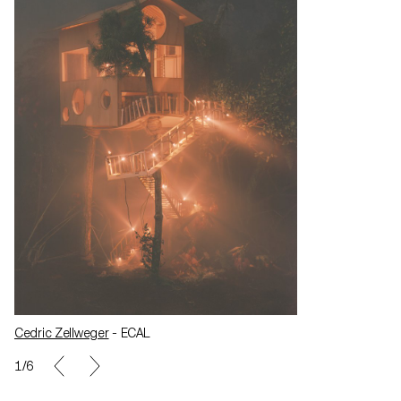
Cedric Zellweger
- ECAL
Cedric Zellwege
1/6