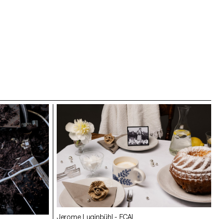
Jerome Luginbühl
- ECAL