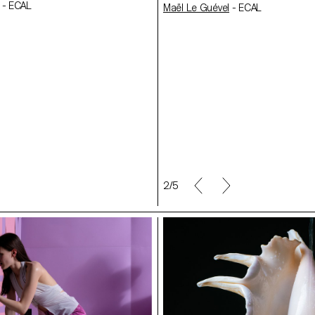
ühl
- ECAL
- ECAL
- ECAL
Maël Le Guével
- ECAL
Héloïse Tourrenc
- ECAL
Melanie Rengifo
- ECAL
Jerome Luginbühl
- ECAL
nc
- ECAL
2/5