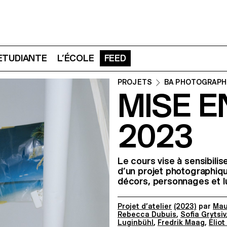
 ETUDIANTE
L’ÉCOLE
FEED
PROJETS
BA PHOTOGRAPH
MISE E
2023
Le cours vise à sensibilise
d’un projet photographiq
décors, personnages et lu
Projet d’atelier
(2023)
par
Mau
Rebecca Dubuis
,
Sofia Grytsiv
Luginbühl
,
Fredrik Maag
,
Eliot