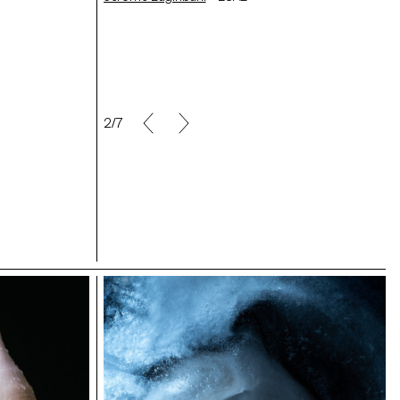
Héloïse Tourrenc
- ECAL
2/7
Melanie Rengifo
- ECAL
Maël Le Guével
- ECAL