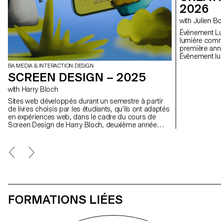
2026
with Julien 
Évènement Lu
lumière comme
première anné
Événement lu
un projet aud
BA MEDIA & INTERACTION DESIGN
tournage, de
SCREEN DESIGN – 2025
with Harry Bloch
Sites web développés durant un semestre à partir
de livres choisis par les étudiants, qu’ils ont adaptés
en expériences web, dans le cadre du cours de
Screen Design de Harry Bloch, deuxième année
Bachelor Communication Visuelle.
FORMATIONS LIÉES