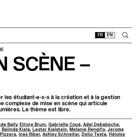
FR
EN
IE
N SCÈNE –
CONTACT
SHOP
TYPEFACES
OFFLINE-ONLINE
Instagram
Facebook
LinkedIn
Vimeo
Tikt
r les étudiant-e-x-s à la création et à la gestion
ue complexe de mise en scène qui articule
mières. Le thème est libre.
de Bally
,
Ettore Bruni
,
Gabrielle Coué
,
Adel Debabéche
,
,
Belinda Kiela
,
Lester Kielstein
,
Melanie Rengifo
,
Jerome
 Pizzera
,
Inès Riber
,
Ashley Schneiter
,
Delio Testa
,
Héloïse