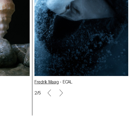
Adel Debabéche
- ECAL
Kristina Yenza
- ECAL
Fredrik Maag
- ECAL
2/5
Sofia Grytsiv
- ECAL