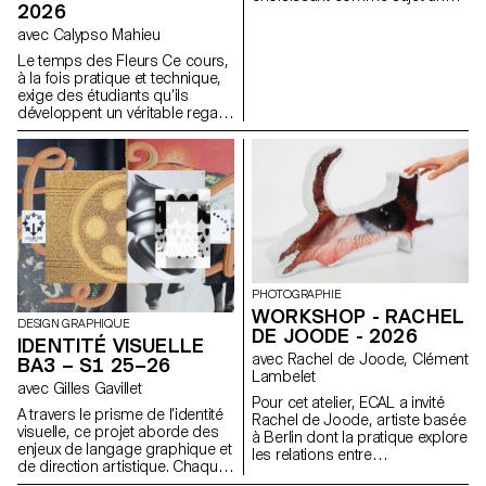
2026
événement paru dans le journal
à la date du premier cours.
avec Calypso Mahieu
Le temps des Fleurs Ce cours,
à la fois pratique et technique,
exige des étudiants qu’ils
développent un véritable regard
de photographe. Son objectif
est de les initier ou de les
perfectionner à différents
genres photographiques tels
que la nature morte, le portrait,
l’architecture, mais aussi le
documentaire et la mise en
scène. Ces disciplines
demandent une attention
particulière et une grande
PHOTOGRAPHIE
rigueur dans le choix des
WORKSHOP - RACHEL
modèles, des lieux et des
DESIGN GRAPHIQUE
DE JOODE - 2026
objets. La maîtrise de la
IDENTITÉ VISUELLE
composition, du cadrage et de
avec Rachel de Joode, Clément
BA3 – S1 25–26
la gestion de la lumière, qu’elle
Lambelet
avec Gilles Gavillet
soit naturelle ou artificielle, est
Pour cet atelier, ECAL a invité
essentielle pour réussir chaque
A travers le prisme de l’identité
Rachel de Joode, artiste basée
prise de vue. Tout au long du
visuelle, ce projet aborde des
à Berlin dont la pratique explore
cours, les élèves sont amenés
enjeux de langage graphique et
les relations entre
à affiner leur sens de
de direction artistique. Chaque
photographie, sculpture et
l’observation et leur capacité à
étape du projet examine un