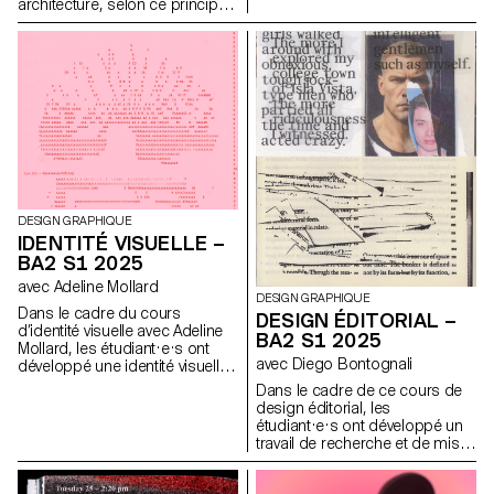
architecture, selon ce principe,
les caractéristiques uniques
d’un lieu sont prolongées dans
une réalisation. Les élèves de
2ème année en Design
graphique ont travaillé sur une
communication basée sur ce
principe et sur la réalisation
architecturale qui s’y réfère afin
d’en faire la promotion, ou de
prolonger la communication du
lieu.
DESIGN GRAPHIQUE
IDENTITÉ VISUELLE –
BA2 S1 2025
avec Adeline Mollard
DESIGN GRAPHIQUE
Dans le cadre du cours
DESIGN ÉDITORIAL –
d’identité visuelle avec Adeline
BA2 S1 2025
Mollard, les étudiant·e·s ont
avec Diego Bontognali
développé une identité visuelle
à partir d’une carte de visite
Dans le cadre de ce cours de
tirée au hasard. En
design éditorial, les
s’appropriant un élément
étudiant·e·s ont développé un
graphique et son intitulé,
travail de recherche et de mise
chaque projet propose une
en forme de textes autour d’un
interprétation singulière de
thème commun. À partir d’une
celle-ci. L’identité est déclinée