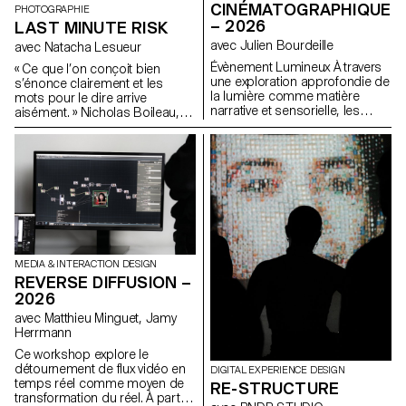
pratique ? La Suisse n’a-t-elle
CINÉMATOGRAPHIQUE
PHOTOGRAPHIE
pas d’autres facettes à travers
– 2026
LAST MINUTE RISK
lesquelles communiquer et
quels pourraient être les
avec Julien Bourdeille
avec Natacha Lesueur
nouveaux langages graphiques
Évènement Lumineux À travers
« Ce que l’on conçoit bien
et typographiques pour les
une exploration approfondie de
s’énonce clairement et les
représenter ?
la lumière comme matière
mots pour le dire arrive
narrative et sensorielle, les
aisément. » Nicholas Boileau,
étudiants de première année
l’art poétique. A l’heure où les
ont réalisé un film au format
étudiant.e.s entament leur
court sur le thème « Événement
dernière année de formation à
lumineux ». Ce projet les amène
l’ECAL, alors que leurs intérêts
à apprendre à mener un projet
et méthodes se dessinent, il
audiovisuel complet tout en
s’agit de profiter de ce dernier
s’appropriant les outils de
projet pour remettre en cause
tournage, de cadrage et de
ses propres règles, acquis, et
mouvement caméra.
influences, de ne pas s’en
satisfaire et de prendre des
MEDIA & INTERACTION DESIGN
risques.
REVERSE DIFFUSION –
2026
avec Matthieu Minguet, Jamy
Herrmann
Ce workshop explore le
détournement de flux vidéo en
DIGITAL EXPERIENCE DESIGN
temps réel comme moyen de
RE-STRUCTURE
transformation du réel. À partir