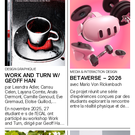
sélection de sources, chaque
sur une série de supports, de
projet propose deux éditions
la carte de visite au format F4,
au contenu identique, déclinées
comprenant affiches, flyers,
dans un grand et un petit
cartes de visite ainsi qu’une
format.
affiche animée.
DESIGN GRAPHIQUE
MEDIA & INTERACTION DESIGN
WORK AND TURN W/
BETAVERSE – 2026
GEOFF HAN
avec Mario Von Rickenbach
par Leandra Adler, Cansu
Ce projet réunit une série
Celen, Layana Comte, Anaïs
d’expériences conçues par des
Dermont, Camille Genoud, Eve
étudiants explorant la rencontre
Gremaud, Eloïse Guillod,
entre la réalité physique et des
Mathis Harmant, Marie Hintzy,
En novembre 2025, 27
mondes imaginaires
Matteo Lucca, Maxime Manera,
étudiant·e·s de l'ECAL ont
immatériels. À l’aide d’un
Gaëtan Mauclair, Mathys
participé au workshop Work
casque de réalité mixte, ils
Mauron, Emma Morisseau,
and Turn, dirigé par Geoff Han,
transforment leur
Sara Pedersoli, Lucie Pittet,
autour du thème du travail et du
environnement en espaces
Hélène Prongué, Leonardo
travail invisible au sein de