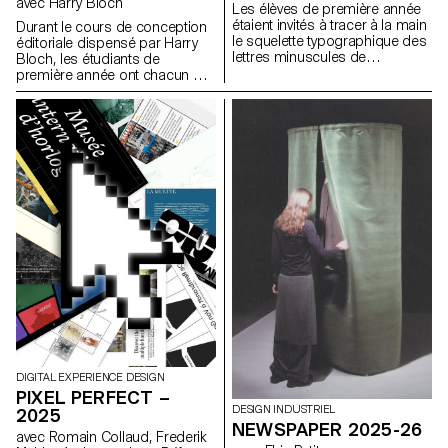
avec Harry Bloch
Les élèves de première année
étaient invités à tracer à la main
Durant le cours de conception
le squelette typographique des
éditoriale dispensé par Harry
lettres minuscules de
Bloch, les étudiants de
l'alphabet. L'objectif était de
première année ont chacun mis
respecter les proportions, les
en page un chapitre du roman
courbes et les axes
Les Grandes Espérances de
caractéristiques de chaque
Charles Dickens. Une édition
lettre, tout en portant une
finale regroupant tous les
attention particulière à la
chapitres a été réalisée pour
cohérence visuelle et à la
l'occasion.
régularité du tracé.
DIGITAL EXPERIENCE DESIGN
PIXEL PERFECT –
DESIGN INDUSTRIEL
2025
NEWSPAPER 2025-26
avec Romain Collaud, Frederik