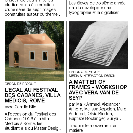
Les élèves de troisième année
étudiant·e·x·s à la création
ont du développer une
d’une série de sept images
typographie et la digitaliser.
construites autour du thème
Unseen. Ils et elles apprendront
à articuler décors,
personnages et lumières pour
créer des mises en scène
fortes et cohérentes. À travers
une approche pratique et
technique, le cours développe
leur capacité à concevoir un
projet complet, à diriger des
modèles, à travailler la lumière
naturelle ou artificielle et à
collaborer dans des conditions
DESIGN GRAPHIQUE
proches de la réalité
MEDIA & INTERACTION DESIGN
professionnelle. Les
A MATTER OF
DESIGN DE PRODUIT
étudiant·e·x·s affineront ainsi
FRAMES - WORKSHOP
L'ECAL AU FESTIVAL
leur regard d’auteur tout en se
AVEC VERA VAN DE
DES CABANES, VILLA
préparant aux exigences des
SEYP
mandats éditoriaux et
MÉDICIS, ROME
par Malik Ahmed, Alexander
commerciaux.
avec Camille Blin
Anhorn, Melissa Appelon, Marc
Auderset, Olivia Bindon,
À l'occasion du Festival des
Baptiste Boulanger, Suriya
Cabanes 2026 à la Villa
Brambilla, Diego Buccelloni,
Médicis à Rome, les
Traduire le mouvement en
Marta Casemi, Davia Ciccoli
étudiant·e·s du Master Design
matière
Trannoy, Alizée Clavien, Timoféi
de Produit ont été invités à