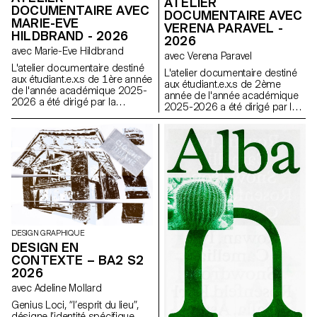
ATELIER
DOCUMENTAIRE AVEC
DOCUMENTAIRE AVEC
MARIE-EVE
VERENA PARAVEL -
HILDBRAND - 2026
2026
avec Marie-Eve Hildbrand
avec Verena Paravel
L'atelier documentaire destiné
L'atelier documentaire destiné
aux étudiant.e.x.s de 1ère année
aux étudiant.e.x.s de 2ème
de l'année académique 2025-
année de l'année académique
2026 a été dirigé par la
2025-2026 a été dirigé par la
réalisatrice suisse Marie-Eve
réalisatrice et anthropologue
Hildbrand.
visuelle française Verena
Paravel.
DESIGN GRAPHIQUE
DESIGN EN
CONTEXTE – BA2 S2
2026
avec Adeline Mollard
Genius Loci, “l’esprit du lieu”,
désigne l’identité spécifique