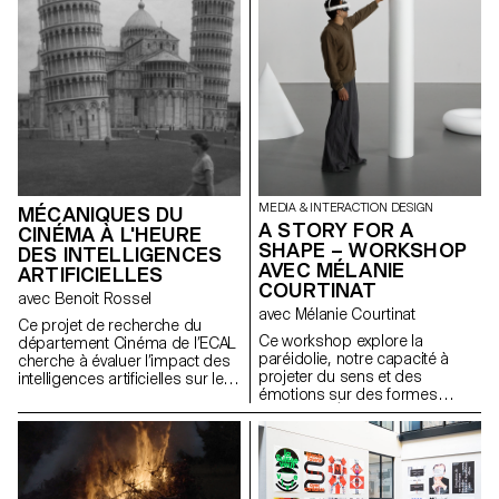
sans perte de hiérarchie ni de
mêmes, compris comme des
lisibilité.
expressions d'attitude et de
personnalité.
https://websites.ecal-mid.ch/
MEDIA & INTERACTION DESIGN
MÉCANIQUES DU
A STORY FOR A
CINÉMA À L'HEURE
SHAPE – WORKSHOP
DES INTELLIGENCES
AVEC MÉLANIE
ARTIFICIELLES
COURTINAT
avec Benoit Rossel
avec Mélanie Courtinat
Ce projet de recherche du
Ce workshop explore la
département Cinéma de l’ECAL
paréidolie, notre capacité à
cherche à évaluer l’impact des
projeter du sens et des
intelligences artificielles sur le
émotions sur des formes
cinéma et son enseignement.
abstraites. À partir d'une
primitive géométrique (cube,
sphère, cône...), matrice
fondamentale de tout univers
numérique, les étudiant·e·s en