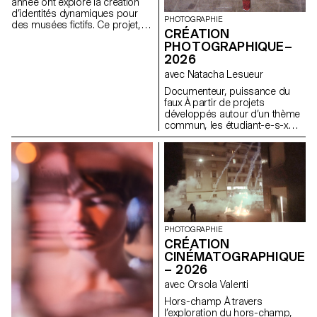
comprenant affiches, flyers,
année ont exploré la création
cartes de visite ainsi qu'une
d’identités dynamiques pour
PHOTOGRAPHIE
affiche animée.
des musées fictifs. Ce projet,
CRÉATION
encadré dans le cadre du
PHOTOGRAPHIQUE–
cours Dynamic Display dirigé
2026
par Angelo Benedetto, les a
amené·e·s à imaginer des
avec Natacha Lesueur
univers graphiques qui
Documenteur, puissance du
expriment le caractère unique
faux À partir de projets
de chaque site d'exposition
développés autour d’un thème
imaginaire.
commun, les étudiant-e-s-x
développent un travail
personnel et approfondi autour
de la thématique du faux-
semblant. Iels construisent un
projet qui joue avec les limites
de la véracité de la
photographie et l'utilisant
comme artifice du mensonge.
PHOTOGRAPHIE
CRÉATION
CINÉMATOGRAPHIQUE
– 2026
avec Orsola Valenti
Hors-champ À travers
l’exploration du hors-champ,