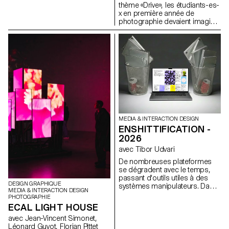
thème «Drive», les étudiants-es-
étroite collaboration avec le
x en première année de
Directeur Artistique Nicolas
photographie devaient imaginer
Poillot.
un portrait pris au moyen
format argentique. Inspirée par
la sensation d'une première
expérience au volant, par le
voyage, l’émancipation ou la
découverte, la semaine visait à
explorer le rapport entre une ou
plusieurs personnes et un
véhicule.
MEDIA & INTERACTION DESIGN
ENSHITTIFICATION -
2026
avec Tibor Udvari
De nombreuses plateformes
se dégradent avec le temps,
passant d'outils utiles à des
DESIGN GRAPHIQUE
systèmes manipulateurs. Dans
MEDIA & INTERACTION DESIGN
cet atelier, nous abordons
PHOTOGRAPHIE
l'enshittification comme une
ECAL LIGHT HOUSE
méthode créative en modifiant
avec Jean-Vincent Simonet,
des sites existants ou en
Léonard Guyot, Florian Pittet
développant de petites