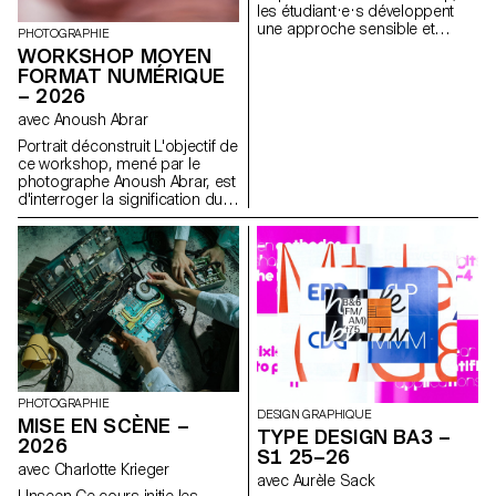
les étudiant·e·s développent
une approche sensible et
PHOTOGRAPHIE
réflexive de la création
WORKSHOP MOYEN
audiovisuelle. Lors du
FORMAT NUMÉRIQUE
semestre, les étudiant·e·s sont
– 2026
amenés à réfléchir aux enjeux
politiques et formels de l’image
avec Anoush Abrar
en mouvement ainsi qu'aux
Portrait déconstruit L'objectif de
relations entre le visible et le
ce workshop, mené par le
non-visible.
photographe Anoush Abrar, est
d'interroger la signification du
portrait contemporain. En
suivant la notion du "portrait
déconstruit" les étudiants-es-x
ont réalisé une image par
groupes de deux. La semaine
de workshop Moyen format
digital est à la fois une initiation
au matériel de prise de vue et
au logiciels dédiés.
PHOTOGRAPHIE
DESIGN GRAPHIQUE
MISE EN SCÈNE –
TYPE DESIGN BA3 –
2026
S1 25–26
avec Charlotte Krieger
avec Aurèle Sack
Unseen Ce cours initie les