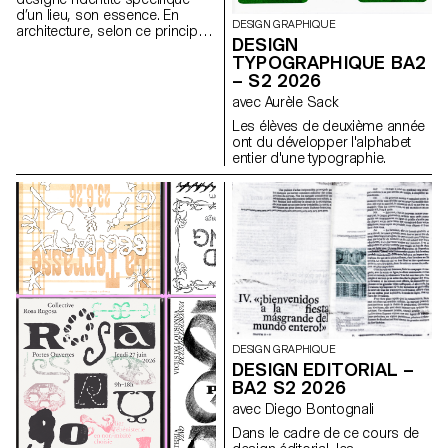
d’un lieu, son essence. En
DESIGN GRAPHIQUE
architecture, selon ce principe,
DESIGN
les caractéristiques uniques
TYPOGRAPHIQUE BA2
d’un lieu sont prolongées dans
– S2 2026
une réalisation. Les élèves de
2ème année en Design
avec Aurèle Sack
graphique ont travaillé sur une
Les élèves de deuxième année
communication basée sur ce
ont du développer l'alphabet
principe et sur la réalisation
entier d'une typographie.
architecturale qui s’y réfère afin
d’en faire la promotion, ou de
prolonger la communication du
lieu.
DESIGN GRAPHIQUE
DESIGN EDITORIAL –
BA2 S2 2026
avec Diego Bontognali
Dans le cadre de ce cours de