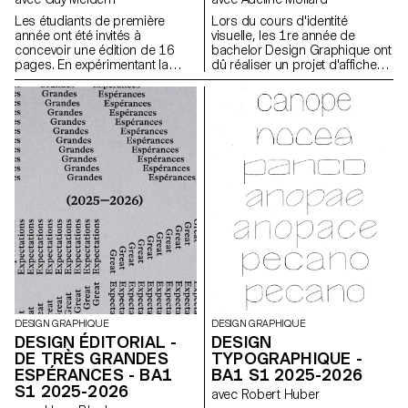
Les étudiants de première
Lors du cours d'identité
année ont été invités à
visuelle, les 1re année de
concevoir une édition de 16
bachelor Design Graphique ont
pages. En expérimentant la
dû réaliser un projet d'affiches
bichromie par diverses
à partir d'un événement tiré au
techniques d'impression, ils
hasard. Ils ont du définir leur
ont séquencé une lecture
propre système visuel et ont
double dépendante des
exploré une recherche
couleurs imprimées.
d'affiches typographiques
réalisées à la main. L'identité
visuelle de l'événement a été
développée au travers d'une
affiche et d'un flyer,
accompagnés d'un carnet de
recherche regroupant
l'ensemble de leur processus
créatif.
DESIGN GRAPHIQUE
DESIGN GRAPHIQUE
DESIGN ÉDITORIAL -
DESIGN
DE TRÈS GRANDES
TYPOGRAPHIQUE -
ESPÉRANCES - BA1
BA1 S1 2025-2026
S1 2025-2026
avec Robert Huber