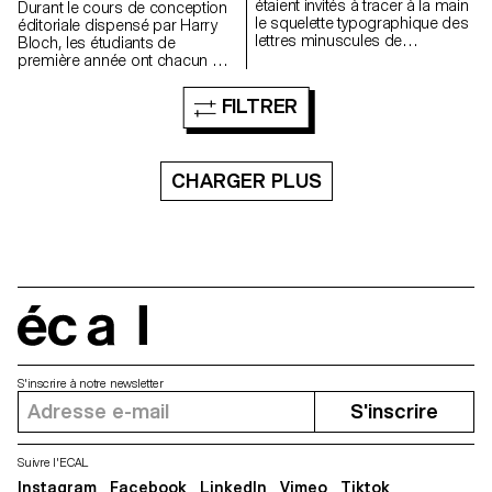
étaient invités à tracer à la main
Durant le cours de conception
le squelette typographique des
éditoriale dispensé par Harry
lettres minuscules de
Bloch, les étudiants de
l'alphabet. L'objectif était de
première année ont chacun mis
respecter les proportions, les
en page un chapitre du roman
courbes et les axes
Les Grandes Espérances de
FILTRER
caractéristiques de chaque
Charles Dickens. Une édition
lettre, tout en portant une
finale regroupant tous les
attention particulière à la
chapitres a été réalisée pour
cohérence visuelle et à la
l'occasion.
CHARGER PLUS
régularité du tracé.
écal
S'inscrire à notre newsletter
S'inscrire
Suivre l'ECAL
Instagram
Facebook
LinkedIn
Vimeo
Tiktok