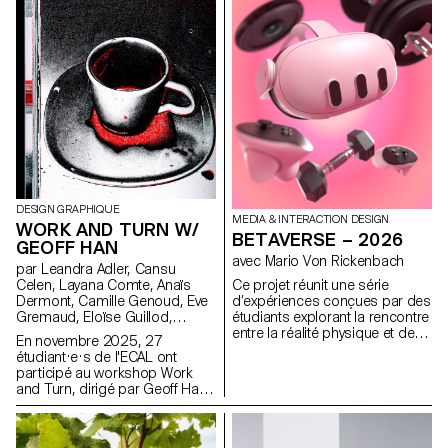
la carte de visite au format F4,
au contenu identique, déclinées
comprenant affiches, flyers,
dans un grand et un petit
cartes de visite ainsi qu’une
format.
affiche animée.
DESIGN GRAPHIQUE
MEDIA & INTERACTION DESIGN
WORK AND TURN W/
BETAVERSE – 2026
GEOFF HAN
avec Mario Von Rickenbach
par Leandra Adler, Cansu
Ce projet réunit une série
Celen, Layana Comte, Anaïs
d’expériences conçues par des
Dermont, Camille Genoud, Eve
étudiants explorant la rencontre
Gremaud, Eloïse Guillod,
entre la réalité physique et des
Mathis Harmant, Marie Hintzy,
En novembre 2025, 27
mondes imaginaires
Matteo Lucca, Maxime Manera,
étudiant·e·s de l'ECAL ont
immatériels. À l’aide d’un
Gaëtan Mauclair, Mathys
participé au workshop Work
casque de réalité mixte, ils
Mauron, Emma Morisseau,
and Turn, dirigé par Geoff Han,
transforment leur
Sara Pedersoli, Lucie Pittet,
autour du thème du travail et du
environnement en espaces
Hélène Prongué, Leonardo
travail invisible au sein de
d’expérimentation où les
Mariucci, Alice Refachinho,
l’école. Installée dans une
éléments réels deviennent des
Justine Renevey, Gaspard