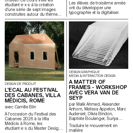
Les élèves de troisième année
étudiant·e·x·s à la création
ont du développer une
d’une série de sept images
typographie et la digitaliser.
construites autour du thème
Unseen. Ils et elles apprendront
à articuler décors,
personnages et lumières pour
créer des mises en scène
fortes et cohérentes. À travers
une approche pratique et
technique, le cours développe
leur capacité à concevoir un
projet complet, à diriger des
modèles, à travailler la lumière
naturelle ou artificielle et à
collaborer dans des conditions
DESIGN GRAPHIQUE
proches de la réalité
MEDIA & INTERACTION DESIGN
professionnelle. Les
A MATTER OF
DESIGN DE PRODUIT
étudiant·e·x·s affineront ainsi
FRAMES - WORKSHOP
L'ECAL AU FESTIVAL
leur regard d’auteur tout en se
AVEC VERA VAN DE
DES CABANES, VILLA
préparant aux exigences des
SEYP
mandats éditoriaux et
MÉDICIS, ROME
par Malik Ahmed, Alexander
commerciaux.
avec Camille Blin
Anhorn, Melissa Appelon, Marc
Auderset, Olivia Bindon,
À l'occasion du Festival des
Baptiste Boulanger, Suriya
Cabanes 2026 à la Villa
Brambilla, Diego Buccelloni,
Médicis à Rome, les
Traduire le mouvement en
Marta Casemi, Davia Ciccoli
étudiant·e·s du Master Design
matière
Trannoy, Alizée Clavien, Timoféi
de Produit ont été invités à