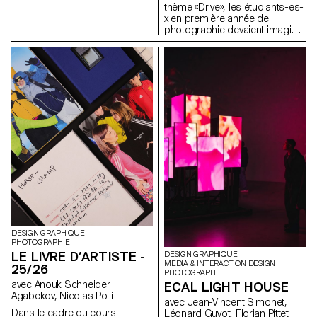
thème «Drive», les étudiants-es-
étroite collaboration avec le
x en première année de
Directeur Artistique Nicolas
photographie devaient imaginer
Poillot.
un portrait pris au moyen
format argentique. Inspirée par
la sensation d'une première
expérience au volant, par le
voyage, l’émancipation ou la
découverte, la semaine visait à
explorer le rapport entre une ou
plusieurs personnes et un
véhicule.
DESIGN GRAPHIQUE
PHOTOGRAPHIE
LE LIVRE D’ARTISTE -
DESIGN GRAPHIQUE
MEDIA & INTERACTION DESIGN
25/26
PHOTOGRAPHIE
avec Anouk Schneider
ECAL LIGHT HOUSE
Agabekov, Nicolas Polli
avec Jean-Vincent Simonet,
Dans le cadre du cours
Léonard Guyot, Florian Pittet