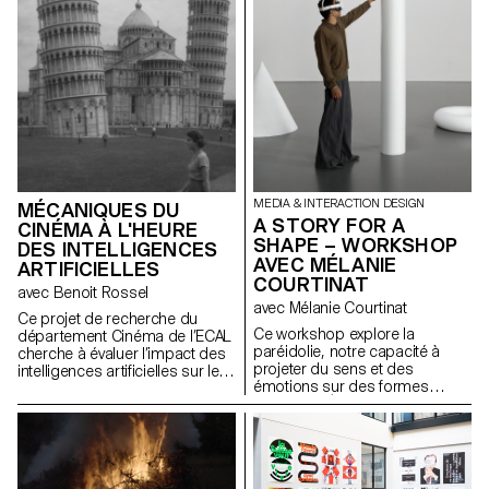
sans perte de hiérarchie ni de
mêmes, compris comme des
lisibilité.
expressions d'attitude et de
personnalité.
https://websites.ecal-mid.ch/
MEDIA & INTERACTION DESIGN
MÉCANIQUES DU
A STORY FOR A
CINÉMA À L'HEURE
SHAPE – WORKSHOP
DES INTELLIGENCES
AVEC MÉLANIE
ARTIFICIELLES
COURTINAT
avec Benoit Rossel
avec Mélanie Courtinat
Ce projet de recherche du
Ce workshop explore la
département Cinéma de l’ECAL
paréidolie, notre capacité à
cherche à évaluer l’impact des
projeter du sens et des
intelligences artificielles sur le
émotions sur des formes
cinéma et son enseignement.
abstraites. À partir d'une
primitive géométrique (cube,
sphère, cône...), matrice
fondamentale de tout univers
numérique, les étudiant·e·s en