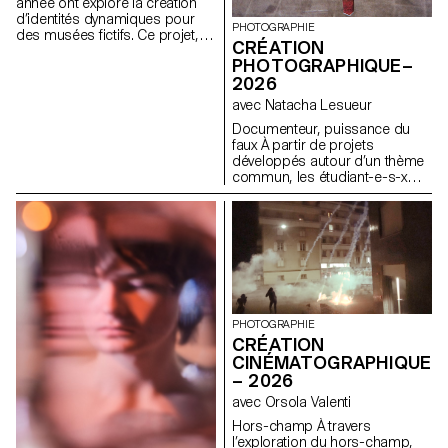
comprenant affiches, flyers,
année ont exploré la création
cartes de visite ainsi qu'une
d’identités dynamiques pour
PHOTOGRAPHIE
affiche animée.
des musées fictifs. Ce projet,
CRÉATION
encadré dans le cadre du
PHOTOGRAPHIQUE–
cours Dynamic Display dirigé
2026
par Angelo Benedetto, les a
amené·e·s à imaginer des
avec Natacha Lesueur
univers graphiques qui
Documenteur, puissance du
expriment le caractère unique
faux À partir de projets
de chaque site d'exposition
développés autour d’un thème
imaginaire.
commun, les étudiant-e-s-x
développent un travail
personnel et approfondi autour
de la thématique du faux-
semblant. Iels construisent un
projet qui joue avec les limites
de la véracité de la
photographie et l'utilisant
comme artifice du mensonge.
PHOTOGRAPHIE
CRÉATION
CINÉMATOGRAPHIQUE
– 2026
avec Orsola Valenti
Hors-champ À travers
l’exploration du hors-champ,