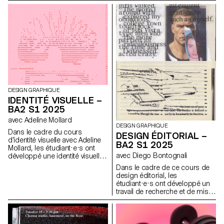
d’un lieu sont prolongées dans
une réalisation. Les élèves de
2ème année en Design
graphique ont travaillé sur une
communication basée sur ce
principe et sur la réalisation
architecturale qui s’y réfère afin
d’en faire la promotion, ou de
prolonger la communication du
lieu.
DESIGN GRAPHIQUE
IDENTITÉ VISUELLE –
BA2 S1 2025
avec Adeline Mollard
DESIGN GRAPHIQUE
Dans le cadre du cours
DESIGN ÉDITORIAL –
d’identité visuelle avec Adeline
BA2 S1 2025
Mollard, les étudiant·e·s ont
avec Diego Bontognali
développé une identité visuelle
à partir d’une carte de visite
Dans le cadre de ce cours de
tirée au hasard. En
design éditorial, les
s’appropriant un élément
étudiant·e·s ont développé un
graphique et son intitulé,
travail de recherche et de mise
chaque projet propose une
en forme de textes autour d’un
interprétation singulière de
thème commun. À partir d’une
celle-ci. L’identité est déclinée
sélection de sources, chaque
sur une série de supports, de
projet propose deux éditions