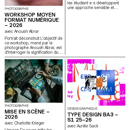
les étudiant·e·s développent
une approche sensible et
PHOTOGRAPHIE
réflexive de la création
WORKSHOP MOYEN
audiovisuelle. Lors du
FORMAT NUMÉRIQUE
semestre, les étudiant·e·s sont
– 2026
amenés à réfléchir aux enjeux
politiques et formels de l’image
avec Anoush Abrar
en mouvement ainsi qu'aux
Portrait déconstruit L'objectif de
relations entre le visible et le
ce workshop, mené par le
non-visible.
photographe Anoush Abrar, est
d'interroger la signification du
portrait contemporain. En
suivant la notion du "portrait
déconstruit" les étudiants-es-x
ont réalisé une image par
groupes de deux. La semaine
de workshop Moyen format
digital est à la fois une initiation
au matériel de prise de vue et
au logiciels dédiés.
PHOTOGRAPHIE
DESIGN GRAPHIQUE
MISE EN SCÈNE –
TYPE DESIGN BA3 –
2026
S1 25–26
avec Charlotte Krieger
avec Aurèle Sack
Unseen Ce cours initie les