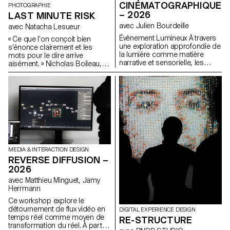
pratique ? La Suisse n’a-t-elle
CINÉMATOGRAPHIQUE
PHOTOGRAPHIE
pas d’autres facettes à travers
– 2026
LAST MINUTE RISK
lesquelles communiquer et
quels pourraient être les
avec Julien Bourdeille
avec Natacha Lesueur
nouveaux langages graphiques
Évènement Lumineux À travers
« Ce que l’on conçoit bien
et typographiques pour les
une exploration approfondie de
s’énonce clairement et les
représenter ?
la lumière comme matière
mots pour le dire arrive
narrative et sensorielle, les
aisément. » Nicholas Boileau,
étudiants de première année
l’art poétique. A l’heure où les
ont réalisé un film au format
étudiant.e.s entament leur
court sur le thème « Événement
dernière année de formation à
lumineux ». Ce projet les amène
l’ECAL, alors que leurs intérêts
à apprendre à mener un projet
et méthodes se dessinent, il
audiovisuel complet tout en
s’agit de profiter de ce dernier
s’appropriant les outils de
projet pour remettre en cause
tournage, de cadrage et de
ses propres règles, acquis, et
mouvement caméra.
influences, de ne pas s’en
satisfaire et de prendre des
MEDIA & INTERACTION DESIGN
risques.
REVERSE DIFFUSION –
2026
avec Matthieu Minguet, Jamy
Herrmann
Ce workshop explore le
détournement de flux vidéo en
DIGITAL EXPERIENCE DESIGN
temps réel comme moyen de
RE-STRUCTURE
transformation du réel. À partir