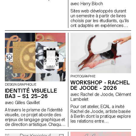
précises et expressives.
événement paru dans le journal
avec Harry Bloch
à la date du premier cours.
Sites web développés durant
un semestre à partir de livres
choisis par les étudiants, qu’ils
ont adaptés en expériences
web, dans le cadre du cours
de Screen Design de Harry
Bloch, deuxième année
Bachelor Communication
Visuelle.
PHOTOGRAPHIE
WORKSHOP - RACHEL
DESIGN GRAPHIQUE
DE JOODE - 2026
IDENTITÉ VISUELLE
avec Rachel de Joode, Clément
BA3 – S1 25–26
Lambelet
avec Gilles Gavillet
Pour cet atelier, ECAL a invité
A travers le prisme de l’identité
Rachel de Joode, artiste basée
visuelle, ce projet aborde des
à Berlin dont la pratique explore
enjeux de langage graphique et
les relations entre
de direction artistique. Chaque
photographie, sculpture et
étape du projet examine un
images numériques. Au cours
aspect du développement
de la semaine, les étudiant·e·s