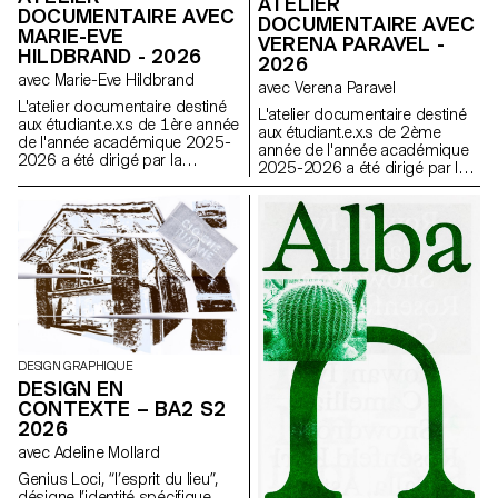
ATELIER
DOCUMENTAIRE AVEC
DOCUMENTAIRE AVEC
MARIE-EVE
VERENA PARAVEL -
HILDBRAND - 2026
2026
avec Marie-Eve Hildbrand
avec Verena Paravel
L'atelier documentaire destiné
L'atelier documentaire destiné
aux étudiant.e.x.s de 1ère année
aux étudiant.e.x.s de 2ème
de l'année académique 2025-
année de l'année académique
2026 a été dirigé par la
2025-2026 a été dirigé par la
réalisatrice suisse Marie-Eve
réalisatrice et anthropologue
Hildbrand.
visuelle française Verena
Paravel.
DESIGN GRAPHIQUE
DESIGN EN
CONTEXTE – BA2 S2
2026
avec Adeline Mollard
Genius Loci, “l’esprit du lieu”,
désigne l’identité spécifique