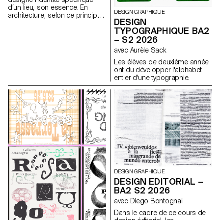
d’un lieu, son essence. En
DESIGN GRAPHIQUE
architecture, selon ce principe,
DESIGN
les caractéristiques uniques
TYPOGRAPHIQUE BA2
d’un lieu sont prolongées dans
– S2 2026
une réalisation. Les élèves de
2ème année en Design
avec Aurèle Sack
graphique ont travaillé sur une
Les élèves de deuxième année
communication basée sur ce
ont du développer l'alphabet
principe et sur la réalisation
entier d'une typographie.
architecturale qui s’y réfère afin
d’en faire la promotion, ou de
prolonger la communication du
lieu.
DESIGN GRAPHIQUE
DESIGN EDITORIAL –
BA2 S2 2026
avec Diego Bontognali
Dans le cadre de ce cours de