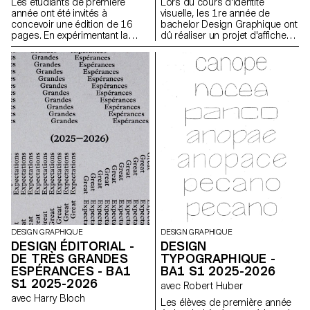
Les étudiants de première
Lors du cours d'identité
année ont été invités à
visuelle, les 1re année de
concevoir une édition de 16
bachelor Design Graphique ont
pages. En expérimentant la
dû réaliser un projet d'affiches
bichromie par diverses
à partir d'un événement tiré au
techniques d'impression, ils
hasard. Ils ont du définir leur
ont séquencé une lecture
propre système visuel et ont
double dépendante des
exploré une recherche
couleurs imprimées.
d'affiches typographiques
réalisées à la main. L'identité
visuelle de l'événement a été
développée au travers d'une
affiche et d'un flyer,
accompagnés d'un carnet de
recherche regroupant
l'ensemble de leur processus
créatif.
DESIGN GRAPHIQUE
DESIGN GRAPHIQUE
DESIGN ÉDITORIAL -
DESIGN
DE TRÈS GRANDES
TYPOGRAPHIQUE -
ESPÉRANCES - BA1
BA1 S1 2025-2026
S1 2025-2026
avec Robert Huber
avec Harry Bloch
Les élèves de première année