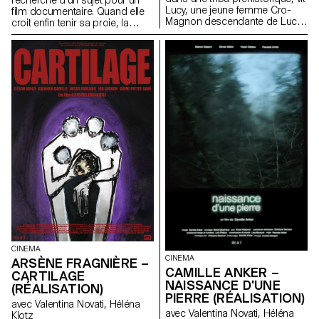
recherche d’un sujet pour un
Lucy, une jeune femme Cro-
film documentaire. Quand elle
Magnon descendante de Lucy
croit enfin tenir sa proie, la
l’australopithèque.
situation s’inverse. La
chasseuse devient la proie.
CINEMA
CINEMA
ARSÈNE FRAGNIÈRE –
CAMILLE ANKER –
CARTILAGE
NAISSANCE D'UNE
(RÉALISATION)
PIERRE (RÉALISATION)
avec Valentina Novati, Héléna
avec Valentina Novati, Héléna
Klotz