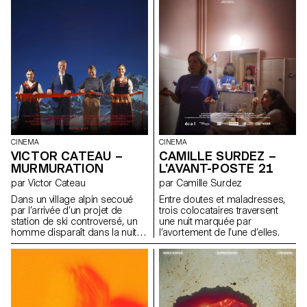
CINEMA
CINEMA
VICTOR CATEAU –
CAMILLE SURDEZ –
MURMURATION
L'AVANT-POSTE 21
par Victor Cateau
par Camille Surdez
Dans un village alpin secoué
Entre doutes et maladresses,
par l’arrivée d’un projet de
trois colocataires traversent
station de ski controversé, un
une nuit marquée par
homme disparaît dans la nuit.
l’avortement de l’une d’elles.
Dépassée par les événements,
Marie, la présidente du village,
essaie de comprendre les
forces à l’œuvre.