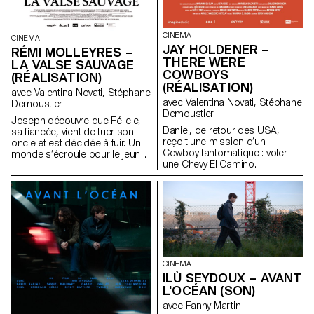
CINEMA
CINEMA
JAY HOLDENER –
RÉMI MOLLEYRES –
THERE WERE
LA VALSE SAUVAGE
COWBOYS
(RÉALISATION)
(RÉALISATION)
avec Valentina Novati, Stéphane
avec Valentina Novati, Stéphane
Demoustier
Demoustier
Joseph découvre que Félicie,
Daniel, de retour des USA,
sa fiancée, vient de tuer son
reçoit une mission d’un
oncle et est décidée à fuir. Un
Cowboy fantomatique : voler
monde s’écroule pour le jeune
une Chevy El Camino.
couple.
CINEMA
ILÙ SEYDOUX – AVANT
L'OCÉAN (SON)
avec Fanny Martin