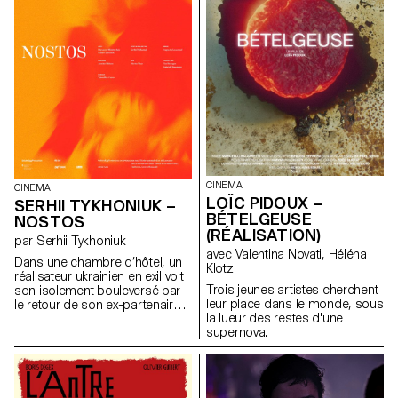
CINEMA
CINEMA
LOÏC PIDOUX –
SERHII TYKHONIUK –
BÉTELGEUSE
NOSTOS
(RÉALISATION)
par Serhii Tykhoniuk
avec Valentina Novati, Héléna
Dans une chambre d’hôtel, un
Klotz
réalisateur ukrainien en exil voit
Trois jeunes artistes cherchent
son isolement bouleversé par
leur place dans le monde, sous
le retour de son ex-partenaire
la lueur des restes d'une
qui est sur le point de repartir
supernova.
en Ukraine au chevet de son
père.