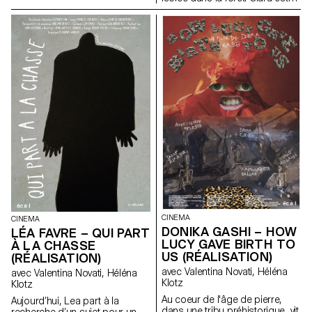
la mémoire et quelques pas de
pleine de vitalité, mais sa mère,
danse qui se transmettent
dépressive, l’empêche de
encore.
s’émanciper. La rencontre avec
un mystérieux garçon dans la
forêt va mener Clara à
transgresser son quotidien.
CINEMA
CINEMA
DONIKA GASHI – HOW
LÉA FAVRE – QUI PART
LUCY GAVE BIRTH TO
À LA CHASSE
US (RÉALISATION)
(RÉALISATION)
avec Valentina Novati, Héléna
avec Valentina Novati, Héléna
Klotz
Klotz
Au coeur de l'âge de pierre,
Aujourd’hui, Lea part à la
dans une tribu préhistorique, vit