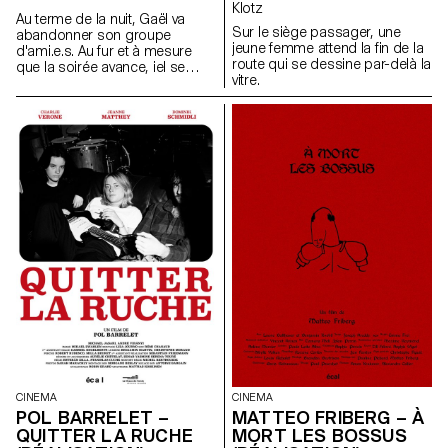
Klotz
Au terme de la nuit, Gaël va
Sur le siège passager, une
abandonner son groupe
jeune femme attend la fin de la
d'ami.e.s. Au fur et à mesure
route qui se dessine par-delà la
que la soirée avance, iel se
vitre.
rend pourtant compte que
quelques chose cloche.
CINEMA
CINEMA
POL BARRELET –
MATTEO FRIBERG – À
QUITTER LA RUCHE
MORT LES BOSSUS