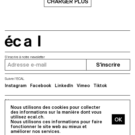
CHARGER PLUS
écal
S'inscrire à notre newsletter
S'inscrire
Suivre l'ECAL
Instagram
Facebook
LinkedIn
Vimeo
Tiktok
Adresse
5, avenue du Temple, CH-1020 Renens
Nous utilisons des cookies pour collecter
des informations sur la manière dont vous
utilisez ecal.ch.
Nous utilisons ces informations pour faire
Tous droits réservés @2026
fonctionner le site web au mieux et
Contact
Impressum
Hub
Presse
améliorer nos services.