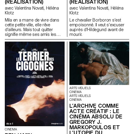
(RÉALISATION)
(RÉALISATION)
avec Valentina Novati, Héléna
avec Valentina Novati, Héléna
Klotz
Klotz
Mila en a marre de vivre dans
Le chevalier Borboron s’est
cette petite ville, elle rêve
empoisonné. Il veut s’excuser
d’ailleurs. Mais tout quitter
auprès d’Hildegund avant de
signifie même ses amis les
mourir.
plus chers.
ARTS VISUELS
CINEMA
ARTS VISUELS
CINEMA
L’ARCHIVE COMME
ACTE CRÉATIF : LE
CINÉMA ABSOLU DE
GREGORY J.
MARKOPOULOS ET
CINEMA
L’UTOPIE DU