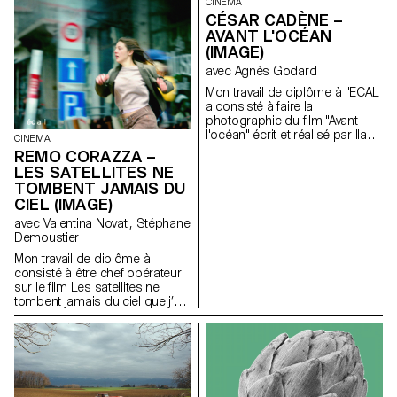
CINEMA
CÉSAR CADÈNE –
AVANT L'OCÉAN
(IMAGE)
avec Agnès Godard
Mon travail de diplôme à l'ECAL
a consisté à faire la
photographie du film "Avant
l'océan" écrit et réalisé par Ilan
CINEMA
Dubi, étudiant en réalisation.
REMO CORAZZA –
Inspiré par le cinéma des frères
LES SATELLITES NE
Safdie et de John Cassavetes,
TOMBENT JAMAIS DU
ce film fut un véritable défi
CIEL (IMAGE)
technique et créatif.
avec Valentina Novati, Stéphane
Demoustier
Mon travail de diplôme à
consisté à être chef opérateur
sur le film Les satellites ne
tombent jamais du ciel que j’ai
co-réalisé avec Matias Carlier,
alumni de l’Ecal en cinéma
promotion 2022.