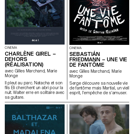
CINEMA
CINEMA
CHARLÈNE GIREL –
SEBASTIÁN
DEHORS
FRIEDMANN – UNE VIE
(RÉALISATION)
DE FANTÔME
avec Gilles Marchand, Marie
avec Gilles Marchand, Marie
Monge
Monge
Il pleut au parc. Natacha et son
Serge découvre sa nouvelle vie
fils Eli cherchent un abri pour la
de fantôme mais Martial, un vieil
nuit. Walter erre en solitaire avec
esprit, l’empêche de s’amuser.
sa guitare.