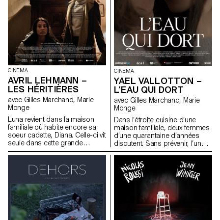
CINEMA
CINEMA
AVRIL LEHMANN –
YAEL VALLOTTON –
LES HÉRITIÈRES
L’EAU QUI DORT
avec Gilles Marchand, Marie
avec Gilles Marchand, Marie
Monge
Monge
Luna revient dans la maison
Dans l’étroite cuisine d’une
familiale où habite encore sa
maison familiale, deux femmes
soeur cadette, Diana. Celle-ci vit
d’une quarantaine d’années
seule dans cette grande
discutent. Sans prévenir, l’une
maison vétuste, depuis la mort
d’elle s’oublie et embrasse
de leur père.
l’autre.