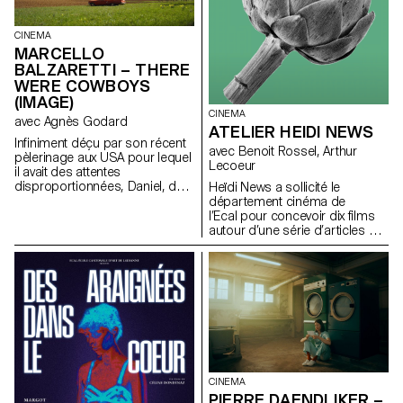
CINEMA
MARCELLO
BALZARETTI – THERE
WERE COWBOYS
(IMAGE)
CINEMA
avec Agnès Godard
ATELIER HEIDI NEWS
Infiniment déçu par son récent
avec Benoit Rossel, Arthur
pèlerinage aux USA pour lequel
Lecoeur
il avait des attentes
disproportionnées, Daniel, de
Heïdi News a sollicité le
retour en Suisse, reprend le
département cinéma de
cours de sa vie qu’il trouve bien
l’Ecal pour concevoir dix films
morne et voit un jour apparaître
autour d’une série d’articles sur
devant lui un cowboy
le thème de l'alimentation. Les
fantomatique qui lui confie une
étudiants devaient réaliser des
mission : voler une Chevy El
très courts-métrages de deux
Camino.
à trois minutes diffusables sur
le site internet du journal et les
réseaux sociaux.
CINEMA
PIERRE DAENDLIKER –