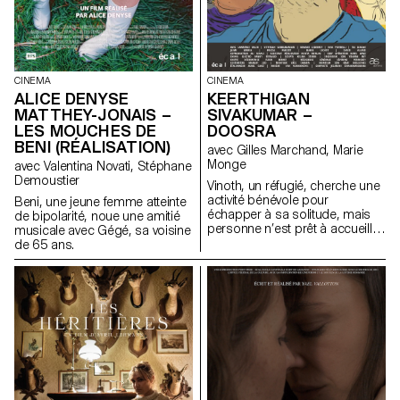
CINEMA
CINEMA
ALICE DENYSE
KEERTHIGAN
MATTHEY-JONAIS –
SIVAKUMAR –
LES MOUCHES DE
DOOSRA
BENI (RÉALISATION)
avec Gilles Marchand, Marie
Monge
avec Valentina Novati, Stéphane
Demoustier
Vinoth, un réfugié, cherche une
activité bénévole pour
Beni, une jeune femme atteinte
échapper à sa solitude, mais
de bipolarité, noue une amitié
personne n’est prêt à accueillir
musicale avec Gégé, sa voisine
son aide.
de 65 ans.