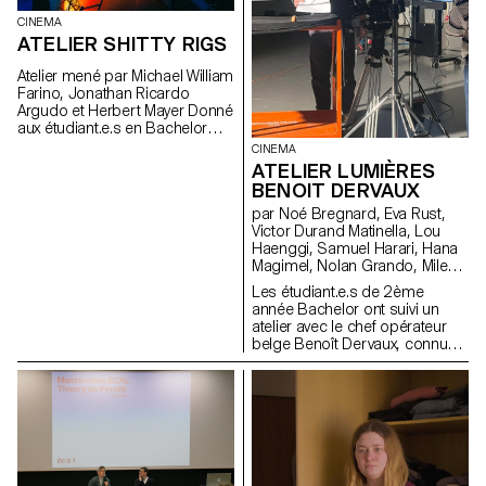
CINEMA
ATELIER SHITTY RIGS
Atelier mené par Michael William
Farino, Jonathan Ricardo
Argudo et Herbert Mayer Donné
aux étudiant.e.s en Bachelor
Cinéma et en Design Industriel
CINEMA
ATELIER LUMIÈRES
BENOIT DERVAUX
par Noé Bregnard, Eva Rust,
Victor Durand Matinella, Lou
Haenggi, Samuel Harari, Hana
Magimel, Nolan Grando, Mileny
Viera de Andrade, Zélia Zanone
Les étudiant.e.s de 2ème
année Bachelor ont suivi un
atelier avec le chef opérateur
belge Benoît Dervaux, connu
pour son travail sur les films
des frères Dardenne. Il a
notamment signé l'image des
films suisses Laissez-moi de
Maxime Rappaz (2023) et À
bras-le-corps de Marie-Elsa
Sgualdo (2025).