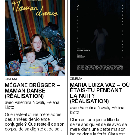
CINEMA
CINEMA
MARIA LUIZA VAZ – OÙ
MÉGANE BRÜGGER –
ÉTAIS-TU PENDANT
MAMAN DANSE
LA NUIT?
(RÉALISATION)
(RÉALISATION)
avec Valentina Novati, Héléna
Klotz
avec Valentina Novati, Héléna
Klotz
Que reste-il d’une mère après
des années de violence
Clara est une jeune fille de
conjugale ? Que reste-il de son
seize ans qui vit seule avec sa
corps, de sa dignité et de sa
mère dans une petite maison
force? Sûrement des mots, de
isolée dans la forêt. Clara est