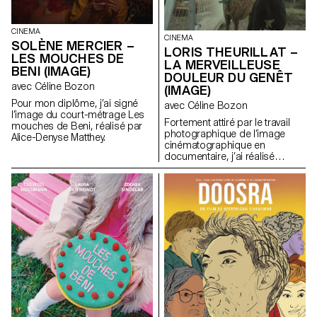
CINEMA
CINEMA
SOLÈNE MERCIER –
LORIS THEURILLAT –
LES MOUCHES DE
LA MERVEILLEUSE
BENI (IMAGE)
DOULEUR DU GENÊT
avec Céline Bozon
(IMAGE)
Pour mon diplôme, j’ai signé
avec Céline Bozon
l’image du court-métrage Les
Fortement attiré par le travail
mouches de Beni, réalisé par
photographique de l’image
Alice-Denyse Matthey.
cinématographique en
documentaire, j’ai réalisé
l’image du court métrage
documentaire de diplôme
d’Olivia Calcaterra.