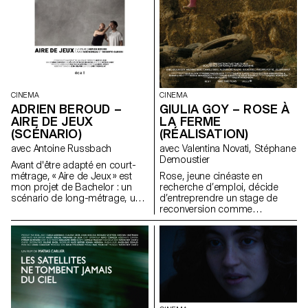
CINEMA
CINEMA
GIULIA GOY – ROSE À
ADRIEN BEROUD –
LA FERME
AIRE DE JEUX
(RÉALISATION)
(SCÉNARIO)
avec Valentina Novati, Stéphane
avec Antoine Russbach
Demoustier
Avant d'être adapté en court-
Rose, jeune cinéaste en
métrage, « Aire de Jeux » est
recherche d’emploi, décide
mon projet de Bachelor : un
d’entreprendre un stage de
scénario de long-métrage, une
reconversion comme
comédie satirique dans le
agricultrice. Un récit initiatique
monde du théâtre
qui questionne notre relation à
contemporain.
la terre, à l’art, au rôle du
cinéaste en tant qu’observateur
de notre monde.