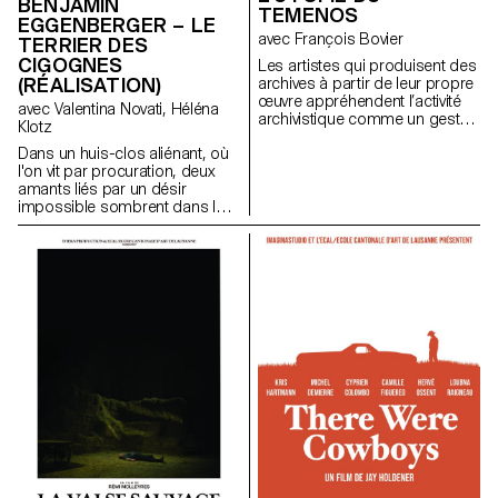
BENJAMIN
TEMENOS
EGGENBERGER – LE
avec François Bovier
TERRIER DES
CIGOGNES
Les artistes qui produisent des
(RÉALISATION)
archives à partir de leur propre
œuvre appréhendent l’activité
avec Valentina Novati, Héléna
archivistique comme un geste
Klotz
créatif : ici, l’archive devient
Dans un huis-clos aliénant, où
littéralement une œuvre.
l'on vit par procuration, deux
Parallèlement à la « pulsions
amants liés par un désir
d’archives » qui traverse l’art
impossible sombrent dans le
contemporain depuis les
fantasme et la destruction.
années 1960, ce projet de
recherche interroge l’« agentivité
performative » des archives
lorsqu’elles se constituent à
partir d’« actes d’image ». Le
corpus sélectionné repose sur
un cas extrêmement singulier,
le travail cinématographique de
Gregory J. Markopoulos
(1928-1992) et les archives du
Temenos.