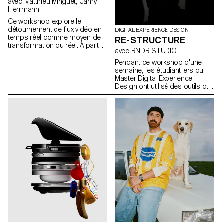
avec Matthieu Minguet, Jamy
Herrmann
Ce workshop explore le
détournement de flux vidéo en
DIGITAL EXPERIENCE DESIGN
temps réel comme moyen de
RE-STRUCTURE
transformation du réel. À partir
avec RNDR STUDIO
de captations directes ou
d’interfaces, les participant·e·s
Pendant ce workshop d'une
expérimentent différentes
semaine, les étudiant·e·s du
approches de modification de
Master Digital Experience
l’image en s’appuyant sur des
Design ont utilisé des outils de
modèles de diffusion exécutés
machine learning pour
en local. Le flux vidéo est
décomposer des clips
envisagé comme une matière
musicaux en leurs éléments
première, permettant d’ouvrir
constitutifs : scènes
de nouvelles pistes de
segmentées, gestes détectés,
perception et de transformation
couleurs extraites, beats
du réel.
analysés, stems audio
séparés, transformant des
objets audiovisuels linéaires en
jeux de données structurées.
Ces composants ont ensuite
été réinventés sous forme de
systèmes interactifs et non
linéaires : cartes explorables,
timelines génératives,
interfaces rythmiques et
structures auto-