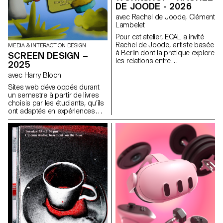
DE JOODE - 2026
avec Rachel de Joode, Clément
Lambelet
Pour cet atelier, ECAL a invité
Rachel de Joode, artiste basée
MEDIA & INTERACTION DESIGN
à Berlin dont la pratique explore
SCREEN DESIGN –
les relations entre
2025
photographie, sculpture et
avec Harry Bloch
images numériques. Au cours
de la semaine, les étudiant·e·s
Sites web développés durant
ont expérimenté la
un semestre à partir de livres
transformation d’images
choisis par les étudiants, qu’ils
photographiques en formes
ont adaptés en expériences
tridimensionnelles. À partir de
web, dans le cadre du cours
concepts simples, ils et elles
de Screen Design de Harry
ont produit ou rassemblé du
Bloch, deuxième année
matériel visuel destiné à
Bachelor Communication
l’impression, en considérant
Visuelle.
les images comme des
surfaces à découper, plier,
superposer et assembler pour
créer des objets sculpturaux. À
travers des tests rapides et des
expérimentations matérielles,
l’atelier a encouragé les
étudiant·e·s à naviguer
constamment entre image,