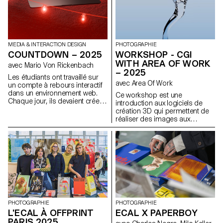
d’images et bibliothèques
d’objets 3D aux systèmes de
vision automatisée) ainsi que
les présupposés culturels qui y
sont intégrés. Son travail met
MEDIA & INTERACTION DESIGN
PHOTOGRAPHIE
en évidence comment les jeux
COUNTDOWN – 2025
WORKSHOP - CGI
de données, les logiciels de
rendu et les standards visuels
WITH AREA OF WORK
avec Mario Von Rickenbach
influencent la manière dont les
– 2025
Les étudiants ont travaillé sur
corps, les matériaux et les
avec Area Of Work
un compte à rebours interactif
environnements sont
dans un environnement web.
modélisés et compris.
Ce workshop est une
Chaque jour, ils devaient créer
introduction aux logiciels de
une nouvelle esquisse, ce qui
création 3D qui permettent de
leur a permis de constituer leur
réaliser des images aux
propre collection, qui pouvait
qualités photographiques qui
également être combinée avec
ne sont pas des
les projets de l'ensemble de la
photographies.
classe.
PHOTOGRAPHIE
PHOTOGRAPHIE
L'ECAL À OFFPRINT
ECAL X PAPERBOY
PARIS 2025