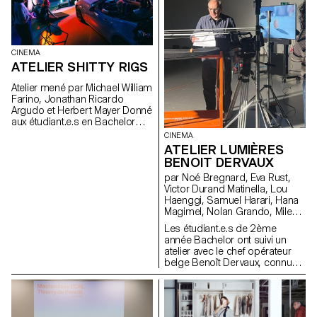
typographique modulaire.
multiples. Ce workshop
propose d’explorer la création
d’identités modulaires et
animées pour un label musical
fictif, en s’appuyant sur le
CINEMA
motion design et la logique
ATELIER SHITTY RIGS
procédurale. À l’aide de Cavalry,
les étudiant·e·s développent
Atelier mené par Michael William
des systèmes visuels
Farino, Jonathan Ricardo
dynamiques qui se
Argudo et Herbert Mayer Donné
transforment selon des règles
aux étudiant.e.s en Bachelor
précises, tout en conservant
Cinéma et en Design Industriel
CINEMA
une cohérence graphique et
ATELIER LUMIÈRES
une relation avec l’univers
sonore.
BENOIT DERVAUX
par Noé Bregnard, Eva Rust,
Victor Durand Matinella, Lou
Haenggi, Samuel Harari, Hana
Magimel, Nolan Grando, Mileny
Viera de Andrade, Zélia Zanone
Les étudiant.e.s de 2ème
année Bachelor ont suivi un
atelier avec le chef opérateur
belge Benoît Dervaux, connu
pour son travail sur les films
des frères Dardenne. Il a
notamment signé l'image des
films suisses Laissez-moi de