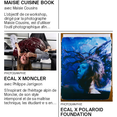
MAISIE CUISINE BOOK
Pour chaque élément il existe
une animation standard, une
avec Maisie Cousins
animation démesurée et une
L’objectif de ce workshop,
version inattendue.
dirigé par la photographe
https://toggle.ecal-mid.ch/2025
Maisie Cousins, est d’utiliser
l’outil photographique afin
d’élargir notre capacité
d’observation. Durant la
semaine, les étudiants ont
exploré la macrophotographie
pour créer des univers
miniatures et abstraits à partir
d’objets et d’accessoires du
quotidien. Cela nous invite à
réfléchir : qu’est-ce que nous
négligeons encore dans notre
environnement immédiat ?
PHOTOGRAPHIE
ECAL X MONCLER
avec Philippe Jarrigeon
S’inspirant de l’héritage alpin de
Moncler, de son style
intemporel et de sa maîtrise
technique, les étudiant·e·s en
PHOTOGRAPHIE
Bachelor photographie de
ECAL X POLAROID
l’ECAL ont élaboré leur propre
FOUNDATION
interprétation du langage visuel