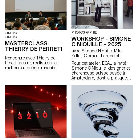
Maxime Rappaz (2023) et À
bras-le-corps de Marie-Elsa
Sgualdo (2025).
PHOTOGRAPHIE
CINEMA
CINEMA
WORKSHOP - SIMONE
MASTERCLASS
C NIQUILLE - 2025
THIERRY DE PERRETI
avec Simone Niquille, Milo
Keller, Clément Lambelet
Rencontre avec Thierry de
Peretti, acteur, réalisateur et
Pour cet atelier, ECAL a invité
metteur en scène français
Simone C Niquille, designer et
chercheuse suisse basée à
Amsterdam, dont la pratique
interroge la manière dont les
images numériques, la vision
par ordinateur et les
technologies 3D façonnent la
représentation des corps et
des objets dans la culture
visuelle contemporaine. À
travers sa plateforme de
recherche Technoflesh, Niquille
examine les infrastructures qui
sous-tendent l’imagerie
numérique (des banques