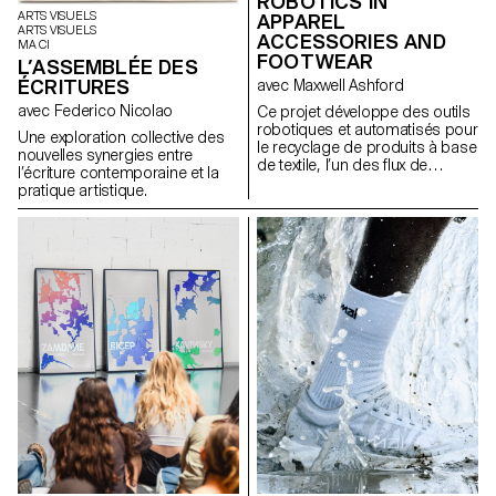
ROBOTICS IN
ARTS VISUELS
APPAREL
ARTS VISUELS
ACCESSORIES AND
MA CI
FOOTWEAR
L’ASSEMBLÉE DES
ÉCRITURES
avec Maxwell Ashford
avec Federico Nicolao
Ce projet développe des outils
robotiques et automatisés pour
Une exploration collective des
le recyclage de produits à base
nouvelles synergies entre
de textile, l’un des flux de
l’écriture contemporaine et la
déchets les plus nuisibles, en
pratique artistique.
utilisant des outils
contemporains pour démonter
les produits en fractions pures.