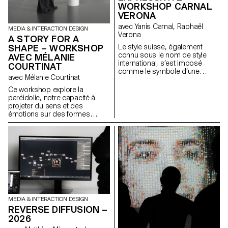
WORKSHOP CARNAL
VERONA
avec Yanis Carnal, Raphaël
MEDIA & INTERACTION DESIGN
Verona
A STORY FOR A
SHAPE – WORKSHOP
Le style suisse, également
connu sous le nom de style
AVEC MÉLANIE
international, s’est imposé
COURTINAT
comme le symbole d’une
avec Mélanie Courtinat
approche radicale du design
graphique et de la typographie.
Ce workshop explore la
Il est l’expression d’un idéal
paréidolie, notre capacité à
d’efficacité et de rationalité.
projeter du sens et des
Omniprésent, plus d’un demi-
émotions sur des formes
siècle après son apparition, a-
abstraites. À partir d'une
t-il toujours la même
primitive géométrique (cube,
pertinence aujourd’hui ? Quelle
sphère, cône...), matrice
est son influence sur nos
fondamentale de tout univers
imaginaires et sur notre
numérique, les étudiant·e·s en
pratique ? La Suisse n’a-t-elle
binômes doivent concevoir une
pas d’autres facettes à travers
expérience en réalité virtuelle.
lesquelles communiquer et
En s'appuyant sur une
quels pourraient être les
synchronisation précise entre
nouveaux langages graphiques
l'espace physique et un
MEDIA & INTERACTION DESIGN
et typographiques pour les
environnement Unreal Engine,
REVERSE DIFFUSION –
représenter ?
le projet transforme ces objets
2026
fixes en supports narratifs.