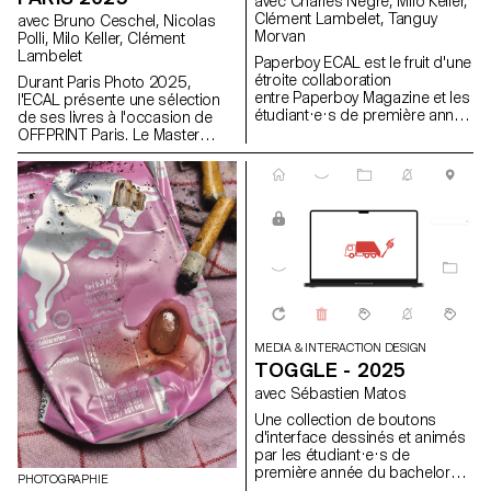
avec Charles Negre, Milo Keller,
Clément Lambelet, Tanguy
avec Bruno Ceschel, Nicolas
Morvan
Polli, Milo Keller, Clément
Lambelet
Paperboy ECAL est le fruit d'une
étroite collaboration
Durant Paris Photo 2025,
entre Paperboy Magazine et les
l'ECAL présente une sélection
étudiant·e·s de première année
de ses livres à l'occasion de
du Master Photographie de
OFFPRINT Paris. Le Master
l'ECAL. Sous la houlette du
Photographie de l’ECAL a le
photographe Charles Negre ,
plaisir de présenter une
ils·elles ont exploré le potentiel
sélection de livres réalisés par
des objets du quotidien pour
ses étudiant·e·s de deuxième
créer des natures mortes
année. Cet événement sera
mystérieuses et ludiques.
l’occasion d’échanger en direct
avec les jeunes photographes
autour de la genèse de leurs
projets et des histoires qui se
cachent derrière chacun de ces
ouvrages.
MEDIA & INTERACTION DESIGN
TOGGLE - 2025
avec Sébastien Matos
Une collection de boutons
d'interface dessinés et animés
par les étudiant·e·s de
première année du bachelor
PHOTOGRAPHIE
Media & Interaction Design.