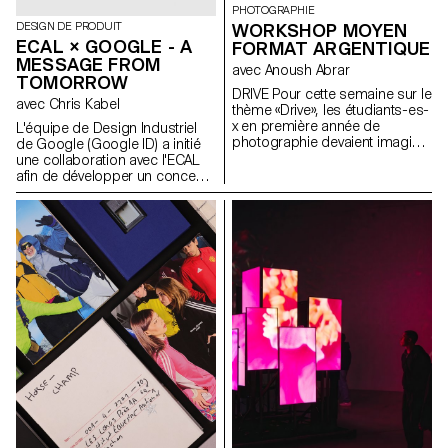
PHOTOGRAPHIE
recomposables, construites
WORKSHOP MOYEN
DESIGN DE PRODUIT
avec le framework OPENRNDR.
ECAL × GOOGLE - A
FORMAT ARGENTIQUE
MESSAGE FROM
avec Anoush Abrar
TOMORROW
DRIVE Pour cette semaine sur le
avec Chris Kabel
thème «Drive», les étudiants-es-
x en première année de
L'équipe de Design Industriel
photographie devaient imaginer
de Google (Google ID) a initié
un portrait pris au moyen
une collaboration avec l'ECAL
format argentique. Inspirée par
afin de développer un concept
la sensation d'une première
de produit autour du téléphone
expérience au volant, par le
portable qui soit inspiré d'un
voyage, l’émancipation ou la
rituel quotidien. Les étudiant·e·s
découverte, la semaine visait à
en Master de Design de
explorer le rapport entre une ou
Produit ont été invité·e·s à
plusieurs personnes et un
imaginer un outil innovant
véhicule.
adapté aux habitudes
contemporaines. À travers des
stroytelling créatifs, ces projets
conceptuels s’intéressent à la
dimension humaine de la
technologie
mobile: comment elle influence
nos habitudes et pourrait
évoluer vers des formes plus
intuitives et intégrées à nos vies.