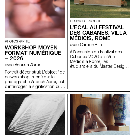
DESIGN DE PRODUIT
L'ECAL AU FESTIVAL
DES CABANES, VILLA
MÉDICIS, ROME
PHOTOGRAPHIE
avec Camille Blin
WORKSHOP MOYEN
À l'occasion du Festival des
FORMAT NUMÉRIQUE
Cabanes 2026 à la Villa
– 2026
Médicis à Rome, les
avec Anoush Abrar
étudiant·e·s du Master Design
de Produit ont été invités à
Portrait déconstruit L'objectif de
développer un projet en lien
ce workshop, mené par le
avec le jardin de la Villa, en
photographe Anoush Abrar, est
collaboration avec le célèbre
d'interroger la signification du
fabricant italien de
portrait contemporain. En
céramique Mutina. Les jardins
suivant la notion du "portrait
de la Villa offrent un contexte
déconstruit" les étudiants-es-x
historique et spatial riche,
ont réalisé une image par
propice à l'exploration de
groupes de deux. La semaine
l'esthétique, des fonctions et de
de workshop Moyen format
l'interaction avec les visiteurs.
digital est à la fois une initiation
Les étudiant·e·s ont eu accès à
au matériel de prise de vue et
l'ensemble du catalogue Mutina
au logiciels dédiés.
(carreaux, briques et autres