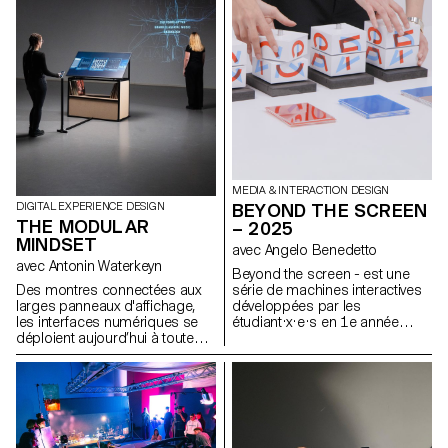
développer un capteur
d’électrophysiologie végétale
miniaturisé, conçu pour une
utilisation en conditions
agricoles réelles : Vita mini
sensor.
MEDIA & INTERACTION DESIGN
BEYOND THE SCREEN
DIGITAL EXPERIENCE DESIGN
THE MODULAR
– 2025
MINDSET
avec Angelo Benedetto
avec Antonin Waterkeyn
Beyond the screen - est une
série de machines interactives
Des montres connectées aux
développées par les
larges panneaux d'affichage,
étudiant·x·e·s en 1e année
les interfaces numériques se
Bachelor Media & Interaction
déploient aujourd’hui à toutes
Design. Ces systèmes sont
les échelles. Concevoir une
inspirés du rapport entre
identité visuelle dans ce
instructions et exécution au sein
contexte implique de penser
d’un système informatique. Ces
des systèmes capables de
machines créent du texte au
s’adapter à des formats, des
travers d'un système
usages et des rythmes