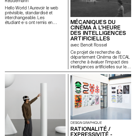
Reddemann
Malcolm Semedo Barreto,
Hello World ! Aurevoir le web
Anastassia Siebold, Philippe
prévisible, standardisé et
Strässle Zuniga, Baptiste
interchangeable. Les
Sultana, Luna Tavernier,
MÉCANIQUES DU
étudiant·e·s ont remis en
Margaux Tinguely
CINÉMA À L'HEURE
question les conventions du
DES INTELLIGENCES
monde numérique, exploré les
vastes possibilités du médium,
ARTIFICIELLES
et inventé de nouvelles façons
avec Benoit Rossel
d'interagir avec le Web. Et quoi
de mieux pour donner du sens
Ce projet de recherche du
au design web que les
département Cinéma de l’ECAL
portfolios des étudiant·e·s eux-
cherche à évaluer l’impact des
mêmes, compris comme des
intelligences artificielles sur le
expressions d'attitude et de
cinéma et son enseignement.
personnalité.
https://websites.ecal-mid.ch/
DESIGN GRAPHIQUE
RATIONALITÉ /
EXPRESSIVITÉ -