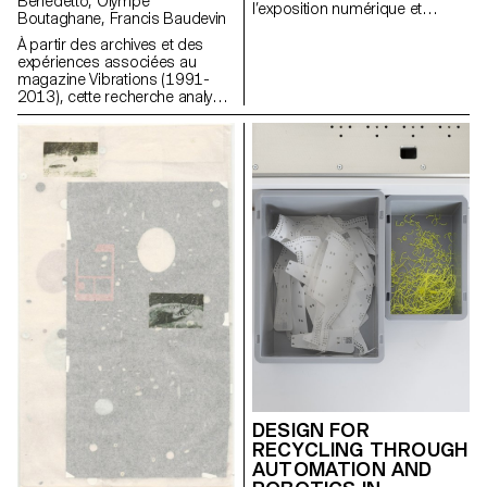
Benedetto, Olympe
l’exposition numérique et
Boutaghane, Francis Baudevin
hybride d’un corpus d’œuvres
non natives du numérique
À partir des archives et des
(certaines œuvres de l'artiste
expériences associées au
Nam June Paik servant de
magazine Vibrations (1991-
moyen d'analyse).
2013), cette recherche analyse
comment les contenus textuels,
graphiques et
photographiques du magazine
permettent de penser les défis
pour communiquer à propos
des musiques populaires
aujourd’hui.
DESIGN FOR
RECYCLING THROUGH
AUTOMATION AND