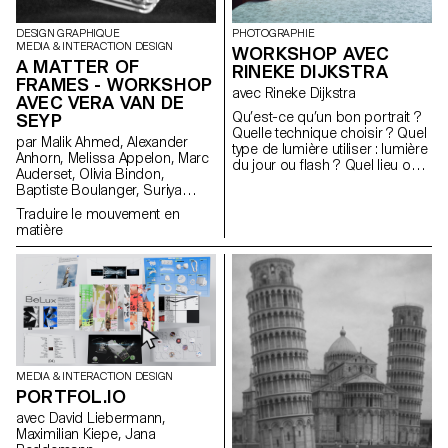
matériaux) pour construire leurs
installations. Le projet a été
DESIGN GRAPHIQUE
PHOTOGRAPHIE
sélectionné et accompagné
MEDIA & INTERACTION DESIGN
WORKSHOP AVEC
par le designer français Ronan
A MATTER OF
RINEKE DIJKSTRA
Bouroullec, l'ECAL, la Villa
FRAMES - WORKSHOP
Médicis et Mutina.
avec Rineke Dijkstra
AVEC VERA VAN DE
Qu’est-ce qu’un bon portrait ?
SEYP
Quelle technique choisir ? Quel
par Malik Ahmed, Alexander
type de lumière utiliser : lumière
Anhorn, Melissa Appelon, Marc
du jour ou flash ? Quel lieu ou
Auderset, Olivia Bindon,
arrière-plan choisir ? Comment
Baptiste Boulanger, Suriya
choisir son sujet ? Comment
Brambilla, Diego Buccelloni,
aborder une personne
Traduire le mouvement en
Marta Casemi, Davia Ciccoli
inconnue ? Dans cet atelier, les
matière
Trannoy, Alizée Clavien, Timoféi
étudiant·e·s ont exploré ce qui
Cruz, Ethan Degano, Nora
fait la qualité d’un bon portrait
Dizeko, Andrea Domínguez
ainsi que les outils permettant
Formet, Mathias Dugenne,
d’en créer un.
Mathias Gelin, Tanguy Genier,
Lila Gomez Gaillet, Juliana
Granato, Xenia Grange,
Bérangère Gremion, Helena
Hell, Rocio Hernandez, Salomé
MEDIA & INTERACTION DESIGN
Huwiler, Rebecca Indermühle,
PORTFOL.IO
Kevin Jeangros, Nolan Latorre,
Jose Pardo Pariente, Zachary
avec David Liebermann,
Ramelet, Gabrielle Richard,
Maximilian Kiepe, Jana
Théo Rizzo, Alessia Rollini,