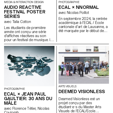
MEDIA & INTERACTION DESIGN
PHOTOGRAPHIE
AUDIO REACTIVE
ECAL × NNORMAL
FESTIVAL POSTER
avec Nicolas Poillot
SERIES
En septembre 2024, la rentrée
avec Talia Cotton
académique à l’ECAL / École
cantonale d’art de Lausanne, a
Les étudiants de première
été marquée par le début de
année ont conçu une série
notre collaboration avec le
d'affiches réactives au son
fabricant d’équipements de trail
pour un festival de musique. Ils
Nnormal. Au même moment,
ont utilisé des outils
non loin de notre école, Kilian
dynamiques et des données en
Jornet, fondateur de la marque,
temps réel pour explorer les
a donné à nos équipes le goût
visuels réactifs au son dans le
de l’exploit en enchaînant 82
format numérique des réseaux
sommets alpins de plus de
sociaux, créant ainsi une
4000 mètres, pulvérisant au
identité cohérente et
passage tous les records.
reconnaissable pour le festival.
Dans le trail comme en
photographie, il faut de la
passion, de la discipline et de
ARTS VISUELS
l’endurance. Nos étudiant·e·s
PHOTOGRAPHIE
DEEMED VISIONLESS
du Bachelor Photographie à
ECAL × JEAN PAUL
l’ECAL ne sont pas tous de
GAULTIER: 30 ANS DU
Deamed Visionless est un
grands sportifs, mais ils sont
MÂLE
projet conçu par des
animés par le désir de réaliser
étudiant·e·s du Master Arts
des exploits visuels. Formés à
avec Florence Tétier, Nicolas
Visuels de l’ECAL/Ecole
la maîtrise technique, au
Coulomb