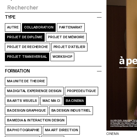
TYPE
AUTRE
COLLABORATION
PARTENARIAT
PROJET DE DIPLÔME
PROJET DE MÉMOIRE
PROJET DE RECHERCHE
PROJET D’ATELIER
PROJET TRANSVERSAL
WORKSHOP
FORMATION
MA UNITE DE THEORIE
MA DIGITAL EXPERIENCE DESIGN
PROPEDEUTIQUE
BA ARTS VISUELS
MAC MA CI
BA CINEMA
BA DESIGN GRAPHIQUE
BA DESIGN INDUSTRIEL
BA MEDIA & INTERACTION DESIGN
BA PHOTOGRAPHIE
MA ART DIRECTION
CINEMA