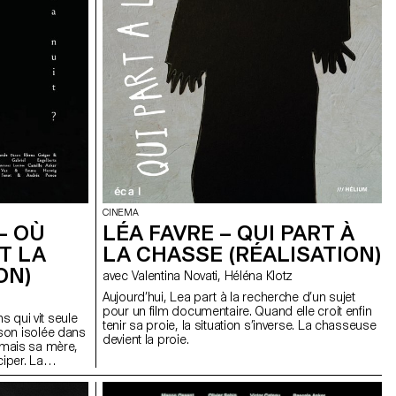
CINEMA
– OÙ
LÉA FAVRE – QUI PART À
T LA
LA CHASSE (RÉALISATION)
ON)
avec Valentina Novati, Héléna Klotz
Aujourd’hui, Lea part à la recherche d’un sujet
pour un film documentaire. Quand elle croit enfin
s qui vit seule
tenir sa proie, la situation s’inverse. La chasseuse
son isolée dans
devient la proie.
́, mais sa mère,
iper. La
on dans la forêt
 quotidien.