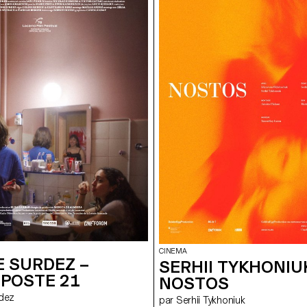
CINEMA
E SURDEZ –
SERHII TYKHONIU
-POSTE 21
NOSTOS
rdez
par Serhii Tykhoniuk