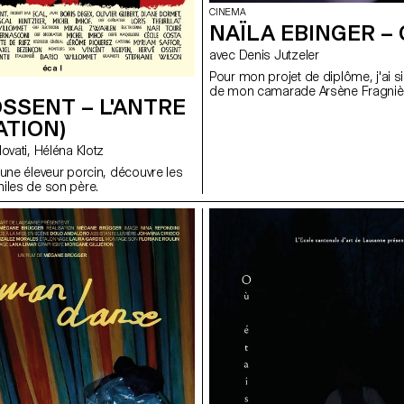
CINEMA
NAÏLA EBINGER –
avec Denis Jutzeler
Pour mon projet de diplôme, j'ai si
de mon camarade Arsène Fragniè
SSENT – L'ANTRE
ATION)
avec Valentina Novati, Héléna Klotz
eune éleveur porcin, découvre les
iles de son père.