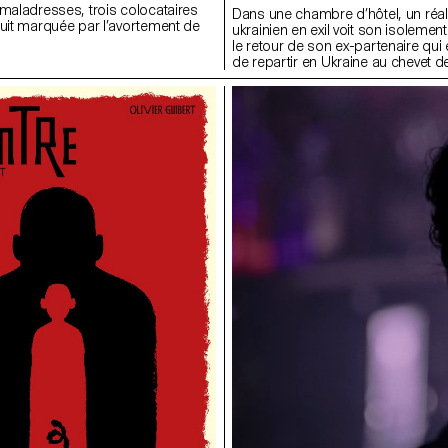
 maladresses, trois colocataires
Dans une chambre d’hôtel, un réal
nuit marquée par l’avortement de
ukrainien en exil voit son isolemen
le retour de son ex-partenaire qui e
de repartir en Ukraine au chevet d