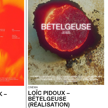
CINEMA
LOÏC PIDOUX –
K –
BÉTELGEUSE
(RÉALISATION)