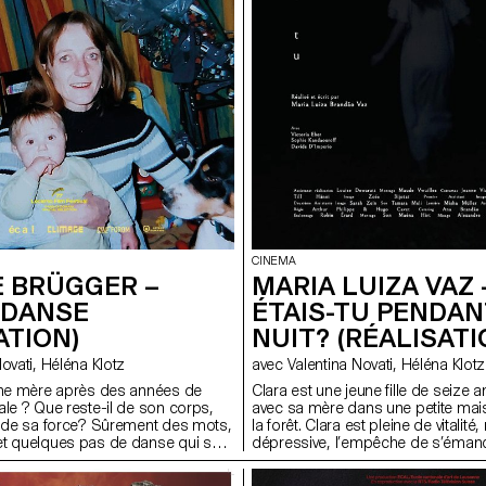
CINEMA
MARIA LUIZA VAZ 
 BRÜGGER –
ÉTAIS-TU PENDAN
DANSE
NUIT? (RÉALISATI
ATION)
avec Valentina Novati, Héléna Klotz
avec Valentina Novati, Héléna Klotz
Clara est une jeune fille de seize an
ne mère après des années de
avec sa mère dans une petite mai
ale ? Que reste-il de son corps,
la forêt. Clara est pleine de vitalite
et de sa force? Sûrement des mots,
dépressive, l’empêche de s’émanc
et quelques pas de danse qui se
rencontre avec un mystérieux garç
core.
va mener Clara à transgresser son