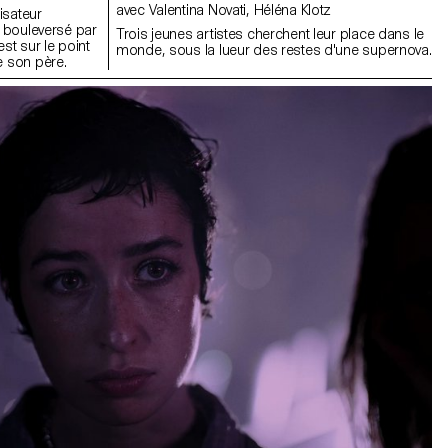
avec Valentina Novati, Héléna Klotz
isateur
t bouleversé par
Trois jeunes artistes cherchent leur place dans le
st sur le point
monde, sous la lueur des restes d'une supernova.
e son père.