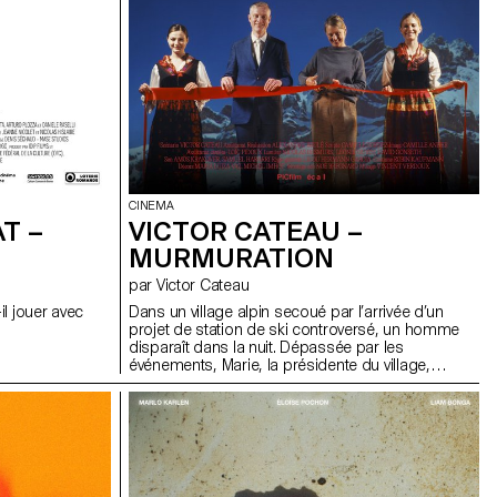
CINEMA
T –
VICTOR CATEAU –
MURMURATION
par Victor Cateau
il jouer avec
Dans un village alpin secoué par l’arrivée d’un
projet de station de ski controversé, un homme
disparaît dans la nuit. Dépassée par les
événements, Marie, la présidente du village,
essaie de comprendre les forces à l’œuvre.