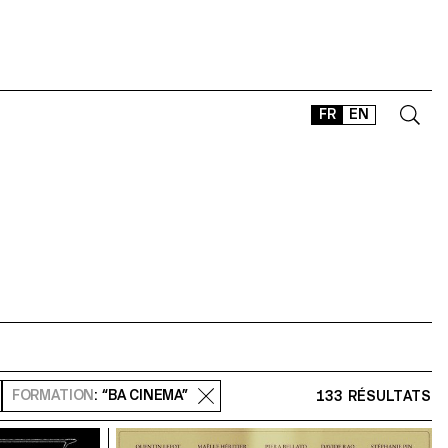
FR
EN
CONTACT
SHOP
TYPEFACES
OFFLINE-ONLINE
Instagram
Facebook
LinkedIn
Vimeo
Tikt
FORMATION
: “BA CINEMA”
133 RÉSULTATS