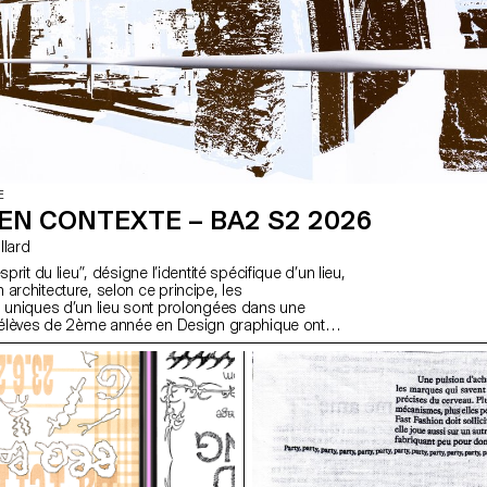
E
EN CONTEXTE – BA2 S2 2026
ollard
sprit du lieu”, désigne l’identité spécifique d’un lieu,
architecture, selon ce principe, les
s uniques d’un lieu sont prolongées dans une
s élèves de 2ème année en Design graphique ont
e communication basée sur ce principe et sur la
tecturale qui s’y réfère afin d’en faire la promotion,
 la communication du lieu.