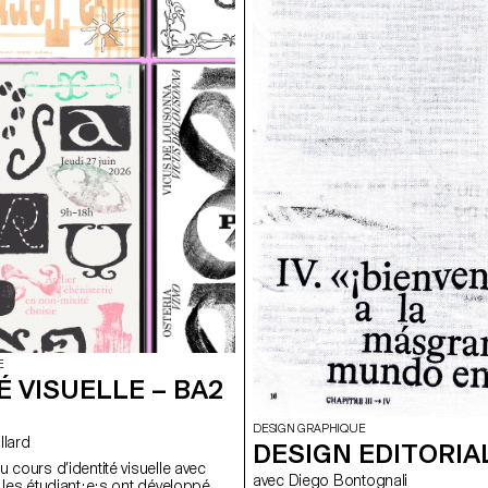
E
É VISUELLE – BA2
DESIGN GRAPHIQUE
ollard
DESIGN EDITORIAL
 cours d’identité visuelle avec
avec Diego Bontognali
 les étudiant·e·s ont développé