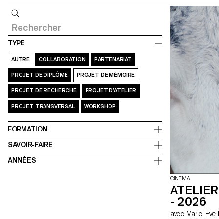
Requête
TYPE
AUTRE
COLLABORATION
PARTENARIAT
PROJET DE DIPLÔME
PROJET DE MÉMOIRE
PROJET DE RECHERCHE
PROJET D’ATELIER
PROJET TRANSVERSAL
WORKSHOP
FORMATION
SAVOIR-FAIRE
ANNÉES
CINEMA
ATELIE
- 2026
avec Marie-E