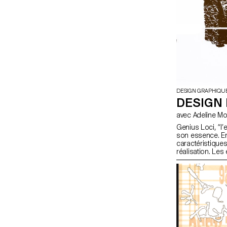
DESIGN GRAPHIQU
DESIGN 
avec Adeline M
Genius Loci, “l’e
son essence. En 
caractéristique
réalisation. Le
travaillé sur un
réalisation archi
ou de prolonger