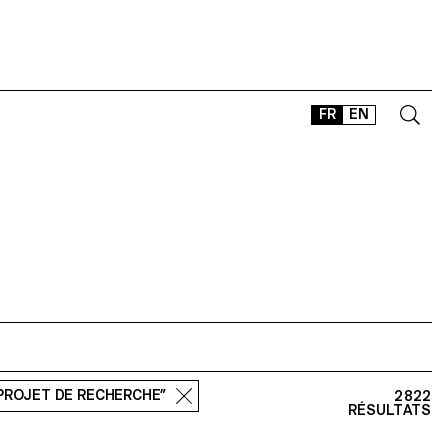
FR
EN
CONTACT
SHOP
TYPEFACES
OFFLINE-ONLINE
Instagram
Facebook
LinkedIn
Vimeo
Tikt
“PROJET DE RECHERCHE”
2822
RÉSULTATS