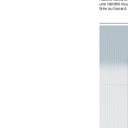
une identité visu
tirée au hasard
graphique et so
une interprétatio
Chaque propos
choix d’un outil
(machine à tato
lithographie, e
conceptuel et gr
déclinée sur un
visite au format
cartes de visite