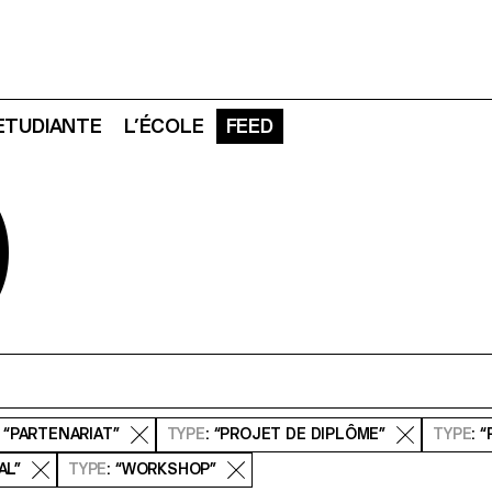
 ETUDIANTE
L’ÉCOLE
FEED
D
: “PARTENARIAT”
TYPE
: “PROJET DE DIPLÔME”
TYPE
: 
AL”
TYPE
: “WORKSHOP”