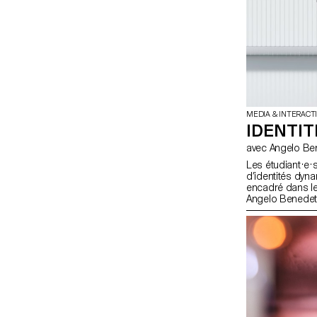
MEDIA & INTERACT
IDENTIT
avec Angelo 
Les étudiant·e·
d’identités dyn
encadré dans le
Angelo Benedett
graphiques qui 
d'exposition ima