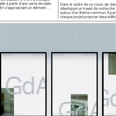
elle à partir d’une carte de visite
Dans le cadre de ce cours de desig
. En s’appropriant un élément
développé un travail de recherche
n intitulé, chaque projet propose
autour d’un thème commun. À parti
n singulière de celle-ci.
chaque projet propose deux éditio
ition s’accompagne également du
déclinées dans un grand et un peti
 en lien avec l’événement associé
uer, ponceuse, matériel de
tc.), utilisé comme prolongement
aphique du projet. L'identité est
e série de supports, de la carte de
 F4, comprenant affiches, flyers,
 ainsi qu'une affiche animée.