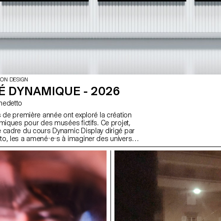
ION DESIGN
É DYNAMIQUE - 2026
Benedetto
s de première année ont exploré la création
amiques pour des musées fictifs. Ce projet,
 cadre du cours Dynamic Display dirigé par
o, les a amené·e·s à imaginer des univers
expriment le caractère unique de chaque site
ginaire.