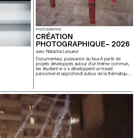
PHOTOGRAPHIE
CRÉATION
PHOTOGRAPHIQUE– 2026
avec Natacha Lesueur
Documenteur, puissance du faux À partir de
projets développés autour d’un thème commun,
les étudiant-e-s-x développent un travail
personnel et approfondi autour de la thématique
du faux-semblant. Iels construisent un projet qui
joue avec les limites de la véracité de la
photographie et l'utilisant comme artifice du
mensonge.