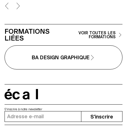
l’histoire peut assumer de
nouvelles perspectives. Images
récoltées et créations
personnelles s’accumulent puis
se dégradent au fil de cette
dystopie, encourageant la
projection du lecteur et
FORMATIONS
l’assimilation de ces informatio
VOIR TOUTES LES
LIÉES
FORMATIONS
BA DESIGN GRAPHIQUE
écal
S'inscrire à notre newsletter
S'inscrire