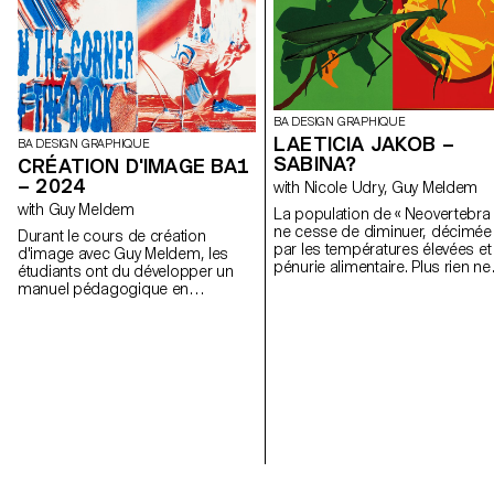
BA DESIGN GRAPHIQUE
LAETICIA JAKOB –
BA DESIGN GRAPHIQUE
SABINA?
CRÉATION D'IMAGE BA1
– 2024
with Nicole Udry, Guy Meldem
with Guy Meldem
La population de « Neovertebra 
ne cesse de diminuer, décimée
Durant le cours de création
par les températures élevées et 
d'image avec Guy Meldem, les
pénurie alimentaire. Plus rien ne
étudiants ont du développer un
pousse en dehors des serres.
manuel pédagogique en
Pour remédier aux attaques qui
bichromie, ayant pour enjeux
menacent les plantations, Sabi
d'enseigner une pratique,
et Greg élaborent un engrais à
compétence particulière. Chaque
base de pissenlits. « Sabina? » est
projet prend la forme d'un cahier
un roman graphique en répons
de 16 pages avec deux type
à l’effondrement possible de la
d'impression différente.
civilisation. Face à un certain
sentiment d’impuissance et de
passivité, la technique du colla
manuel apparaît comme un
palimpseste à travers lequel