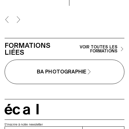
lumière naturelle ou artificielle et à
collaborer dans des conditions
proches de la réalité
professionnelle. Les étudiant·e·x·s
affineront ainsi leur regard
d’auteur tout en se préparant aux
exigences des mandats éditoriaux
et commerciaux.
FORMATIONS
VOIR TOUTES LES
LIÉES
FORMATIONS
BA PHOTOGRAPHIE
écal
S'inscrire à notre newsletter