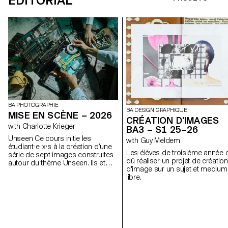
ÉDITORIAL
BA PHOTOGRAPHIE
BA DESIGN GRAPHIQUE
MISE EN SCÈNE – 2026
CRÉATION D'IMAGES
with Charlotte Krieger
BA3 – S1 25–26
Unseen Ce cours initie les
with Guy Meldem
étudiant·e·x·s à la création d’une
Les élèves de troisième année 
série de sept images construites
dû réaliser un projet de création
autour du thème Unseen. Ils et
d'image sur un sujet et medium
elles apprendront à articuler
libre.
décors, personnages et lumières
pour créer des mises en scène
fortes et cohérentes. À travers une
approche pratique et technique, le
cours développe leur capacité à
concevoir un projet complet, à
diriger des modèles, à travailler la