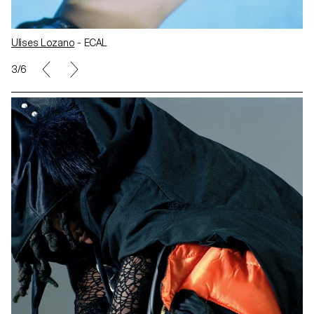
Ulises Lozano
- ECAL
3/6