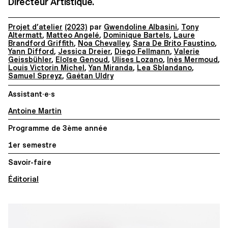
Directeur Artistique.
Projet d’atelier
(2023)
par
Gwendoline Albasini
,
Tony
Altermatt
,
Matteo Angelé
,
Dominique Bartels
,
Laure
Brandford Griffith
,
Noa Chevalley
,
Sara De Brito Faustino
,
Yann Difford
,
Jessica Dreier
,
Diego Fellmann
,
Valerie
Geissbühler
,
Eloïse Genoud
,
Ulises Lozano
,
Inès Mermoud
,
Louis Victorin Michel
,
Yan Miranda
,
Lea Sblandano
,
Samuel Spreyz
,
Gaétan Uldry
Assistant·e·s
Antoine Martin
Programme de 3ème année
1er semestre
Savoir-faire
Éditorial