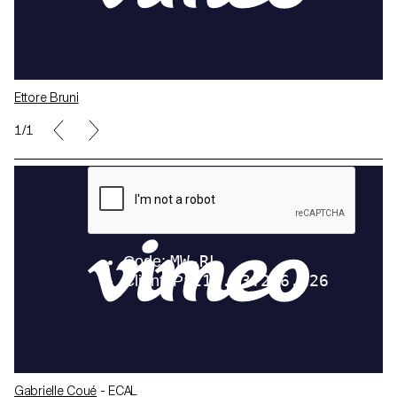
Ettore Bruni
1/1
Gabrielle Coué
- ECAL