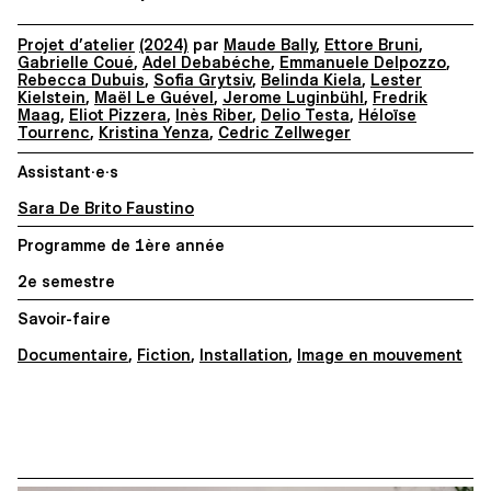
Projet d’atelier
(2024)
par
Maude Bally
,
Ettore Bruni
,
Gabrielle Coué
,
Adel Debabéche
,
Emmanuele Delpozzo
,
Rebecca Dubuis
,
Sofia Grytsiv
,
Belinda Kiela
,
Lester
Kielstein
,
Maël Le Guével
,
Jerome Luginbühl
,
Fredrik
Maag
,
Eliot Pizzera
,
Inès Riber
,
Delio Testa
,
Héloïse
Tourrenc
,
Kristina Yenza
,
Cedric Zellweger
Assistant·e·s
Sara De Brito Faustino
Programme de 1ère année
2e semestre
Savoir-faire
Documentaire
,
Fiction
,
Installation
,
Image en mouvement