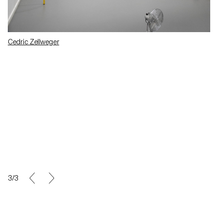
Cedric Zellweger
- ECAL
1/3