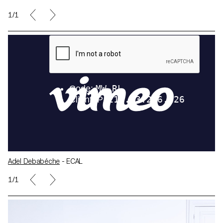
1/1
Adel Debabéche
- ECAL
1/1