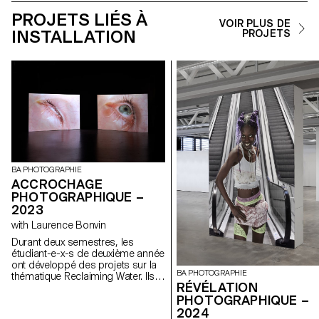
PROJETS LIÉS À
VOIR PLUS DE
INSTALLATION
PROJETS
BA PHOTOGRAPHIE
ACCROCHAGE
PHOTOGRAPHIQUE –
2023
with Laurence Bonvin
Durant deux semestres, les
étudiant-e-x-s de deuxième année
ont développé des projets sur la
BA PHOTOGRAPHIE
thématique Reclaiming Water. Ils-
RÉVÉLATION
elles ont été invité-e-x-s à
PHOTOGRAPHIQUE –
questionner et produire des
images en relations avec les
2024