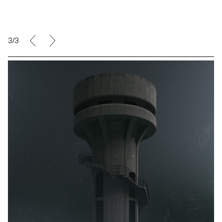
1/3
Fredrik Maag
- ECAL