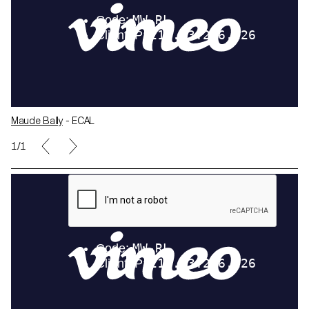
Maude Bally
- ECAL
1/1