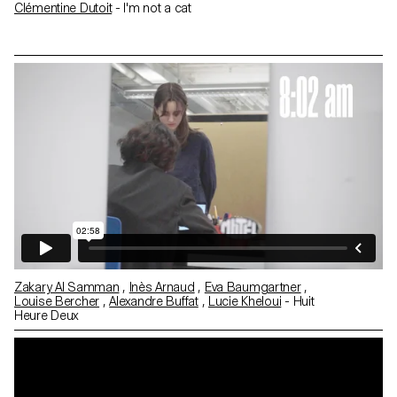
Clémentine Dutoit
- I'm not a cat
Zakary Al Samman
,
Inès Arnaud
,
Eva Baumgartner
,
Louise Bercher
,
Alexandre Buffat
,
Lucie Kheloui
- Huit
Heure Deux