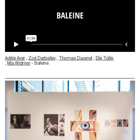
Adèle Ayer
,
Zoé Darbellay
,
Thomas Duvanel
,
Elie Tollis
,
Mia Widmer
- Baleine