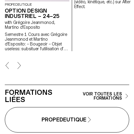
(vidéo, kinétique, etc.) sur After
PROPEDEUTIQUE
Effect.
OPTION DESIGN
INDUSTRIEL – 24–25
with Grégoire Jeanmonod,
Martino d'Esposito
Semestre 1 Cours avec Grégoire
Jeanmonod et Martino
d'Esposito: – Bougeoir – Objet
useless: subsituer l'utilisation d'un
objet en modifiant légèrement
l'objet lui-même – WAX –
Encoignure Semestre 2 Cours
avec Grégoire Jeanmonod et
Martino d'Esposito: – Objet en
utilisant les lampes LED –
Boomerang – Sangles – Sieste
FORMATIONS
VOIR TOUTES LES
LIÉES
FORMATIONS
PROPEDEUTIQUE