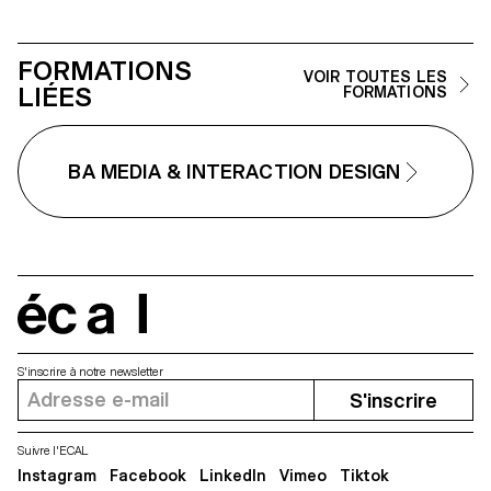
mêmes, utilisée pour orienter nos
l'espace presse
choix, nos envies et notre
attention. L’installation invite à
FORMATIONS
prendre conscience de ces
VOIR TOUTES LES
logiques et ouvre un espace pour
LIÉES
FORMATIONS
imaginer d’autres récits, façons
de naviguer et mondes à explorer
au-delà des sentiers tracés par
les algorithmes.
BA MEDIA & INTERACTION DESIGN
écal
S'inscrire à notre newsletter
S'inscrire
Suivre l'ECAL
Instagram
Facebook
LinkedIn
Vimeo
Tiktok