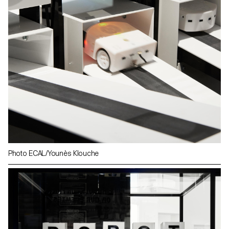
Photo ECAL/Younès Klouche