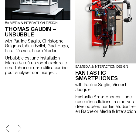
BA MEDIA & INTERACTION DESIGN
THOMAS GAUDIN –
UNBUBBLE
with Pauline Saglio, Christophe
Guignard, Alain Bellet, Gaël Hugo,
Lara Défayes, Laura Nieder
Unbubble est une installation
interactive où un robot explore le
BA MEDIA & INTERACTION DESIGN
smartphone d’un·e utilisateur·ice
FANTASTIC
pour analyser son usage
d’Instagram. Ce geste intrusif met
SMARTPHONES
en lumière un paradoxe : s’il est
with Pauline Saglio, Vincent
rare de confier son téléphone à
Jacquier
une machine, nous laissons
pourtant chaque jour les
Fantastic Smartphones – une
algorithmes collecter nos
série d’installations interactives
données. Nos habitudes en ligne
développées par les étudiant·e
façonnent une réalité sur-mesure
en Bachelor Media & Interaction
qui filtre, trie, suggère et limite
Design de l’ECAL, investiguant 
parfois l’horizon. Unbubble
manière critique et décalée notr
questionne comment nos traces
relation avec les smartphones e
numériques construisent une
la façon dont ils influencent not
image fragmentée de nous-
comportement quotidien. Voir