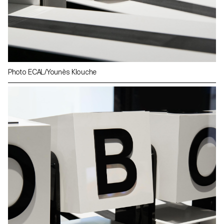
Photo ECAL/Younès Klouche