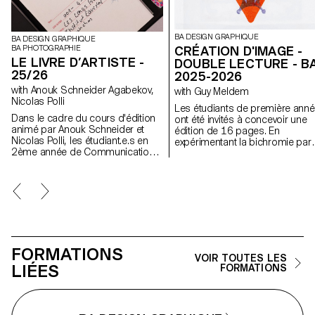
BA DESIGN GRAPHIQUE
BA DESIGN GRAPHIQUE
CRÉATION D'IMAGE -
BA PHOTOGRAPHIE
LE LIVRE D’ARTISTE -
DOUBLE LECTURE - B
25/26
2025-2026
with Anouk Schneider Agabekov,
with Guy Meldem
Nicolas Polli
Les étudiants de première ann
Dans le cadre du cours d'édition
ont été invités à concevoir une
animé par Anouk Schneider et
édition de 16 pages. En
Nicolas Polli, les étudiant.e.s en
expérimentant la bichromie par
2ème année de Communication
diverses techniques d'impressi
Visuelle ont eu l'opportunité de
ils ont séquencé une lecture
concevoir un livre d'artiste au
double dépendante des couleu
cours du premier semestre. Ce
imprimées.
projet de livre se distingue par
son approche contemporaine
visant à créer un objet éditorial qui
intègre harmonieusement forme
et contenu dans le contexte actuel
FORMATIONS
du paysage éditorial. Les
VOIR TOUTES LES
étudiant.e.s ont été encouragés à
LIÉES
FORMATIONS
exploiter leur liberté artistique à
tous les niveaux de création, que
ce soit en termes de format, de
choix de papier, de reliure, de