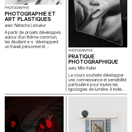
des étudiant.e.s. Une attention
particulière es apportée à
PHOTOGRAPHIE
l’argumentation du travail, aux
PHOTOGRAPHIE ET
différents stades de son
ART PLASTIQUES
élaboration.
avec Natacha Lesueur
À partir de projets développés
autour d’un thème commun,
les étudiant·e·s développent
un travail personnel et
PHOTOGRAPHIE
approfondi sur l’entier du
PRATIQUE
semestre. Il ne s’agit pas d’une
réponse à un exercice. Le
PHOTOGRAPHIQUE
projet mené doit se
avec Milo Keller
développer, se préciser, se
modifier s’il le faut mais
Le cours souhaite développer
s’enrichir tout au long du
une connaissance et sensibilité
semestre, au fur et à mesure
particulière pour toutes les
des recherches, réflexions,
typologies de lumière. Il invite
expériences menées par les
les étudiants à la création libre,
étudiant·e· s et des
à l’autonomie d’élaboration et
consultations avec la
de réalisation d’un projet
professeure. Au cours ces
personnel.
consultations régulières, les
étudiant-e-s abordent les
divers aspects lies à la
conception, la production et la
réalisation d’un travail