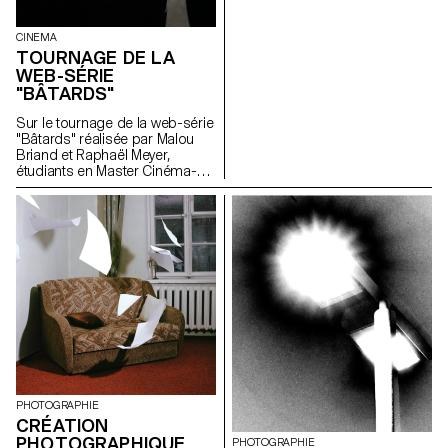
CINEMA
TOURNAGE DE LA
WEB-SÉRIE
"BÂTARDS"
Sur le tournage de la web-série
"Bâtards" réalisée par Malou
Briand et Raphaël Meyer,
étudiants en Master Cinéma-
orientation scénario. Projet
vainqueur de la 3e édition du
Fantastic Web Contest au NIFFF
2019. Produite par Box
Productions et la RTS.
PHOTOGRAPHIE
CRÉATION
PHOTOGRAPHIQUE
PHOTOGRAPHIE