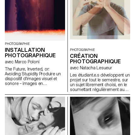
exposition - nous considérons
des risques, de pousser plus
le livre comme étant le média
loin une démarche,
parfaitement adapté aux
d’expérimenter.
photographes prochainement
diplômés.
PHOTOGRAPHIE
INSTALLATION
PHOTOGRAPHIE
PHOTOGRAPHIQUE
CRÉATION
PHOTOGRAPHIQUE
avec Marco Poloni
avec Natacha Lesueur
The Future, Inverted, or:
Avoiding Stupidity Produire un
Les étudiant.e.s développent un
dispositif d’images visuel et
projet sur tout le semestre, sur
sonore – images en
un sujet librement choisi, en le
mouvement et images fixes,
soumettant régulièrement au
objets, sons et textes – qui
regard critique et au conseil de
articule un futur et votre modèle
la professeure. Argumentation
pour le penser. Ce futur peut
et analyse sont stimulées. Il
être possible, probable ou
s’agit de s’interroger sur les
préféré, d’ordre personnel ou
enjeux de la photographie
social.
d’auteur.ice et de développer
une expression personnelle,
qui puisse potentiellement
amorcer le travail de diplôme