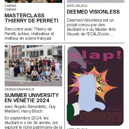
CINEMA
ARTS VISUELS
CINEMA
DEEMED VISIONLESS
MASTERCLASS
THIERRY DE PERRETI
Deamed Visionless est un
projet conçu par des
Rencontre avec Thierry de
étudiant·e·s du Master Arts
Peretti, acteur, réalisateur et
Visuels de l’ECAL/Ecole
metteur en scène français
cantonale d’art de Lausanne.
DESIGN GRAPHIQUE
SUMMER UNIVERSITY
EN VÉNÉTIE 2024
avec Angelo Benedetto, Guy
Meldem, Harry Bloch
En septembre 2024, les
étudiant·e·s de 3e année, ont
exploré le riche patrimoine de la