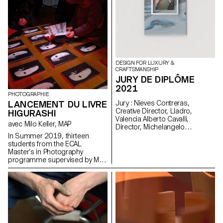
photographique...
DESIGN FOR LUXURY &
CRAFTSMANSHIP
JURY DE DIPLÔME
2021
PHOTOGRAPHIE
LANCEMENT DU LIVRE
Jury : Nieves Contreras,
Creative Director, Lladro,
HIGURASHI
Valencia Alberto Cavalli,
avec Milo Keller, MAP
Director, Michelangelo
Foundation, Geneva Guillaume
In Summer 2019, thirteen
Delvigne, Designer, Paris Prix De
students from the ECAL
Bethune : Sarah Yao
Master’s in Photography
programme supervised by Milo
Keller travelled to Japan to work
on thirteen individual projects in
collaboration with Japanese
photographer Taisuke Koyama
within the framework of
the Tokyo Photographic
Research project. The students’