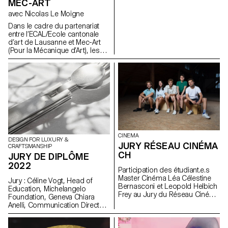
MEC-ART
chaque année du salon
avec Nicolas Le Moigne
horloger Watches & Wonders,
à Genève ; Participation des
Dans le cadre du partenariat
étudiants à un atelier (monter et
entre l’ECAL/Ecole cantonale
remonter chaque composant
d’art de Lausanne et Mec-Art
du mouvement mécanique
(Pour la Mécanique d’Art), les
d’une montre) ; Collaborations
étudiants du Master in Design
sur des projets d’expositions ;
for Luxury & Craftsmanship ont
Collaboration sur des projets
chaque année l’opportunité de
de recherches (publications,
visiter les manufactures et
…).
rencontrer les artisans basés
dans la ville de Sainte-Croix.
Cette région de l’arc jurassien
franco-suisse regroupe de très
nombreux savoir-faire en
mécanique horlogère et
CINEMA
mécanique d’art fait désormais
DESIGN FOR LUXURY &
JURY RÉSEAU CINÉMA
CRAFTSMANSHIP
partie du Patrimoine culturel
CH
JURY DE DIPLÔME
immatériel de l’Unesco. Ces
visites et rencontres doivent
2022
Participation des étudiant.e.s
permettre aux étudiants du
Master Cinéma Léa Célestine
programme de l’ECAL de
Jury : Céline Vogt, Head of
Bernasconi et Leopold Helbich
réaliser des pièces
Education, Michelangelo
Frey au Jury du Réseau Cinéma
mécaniques simples et
Foundation, Geneva Chiara
CH lors de la 35ème édition du
ludiques qui permettront
Anelli, Communication Director,
Festival international de film de
d’illustrer les différents savoir-
Hermès Switzerland, Geneva
Fribourg (FIFF)
faire propres à la région, tels
Philippe Malouin, Designer,