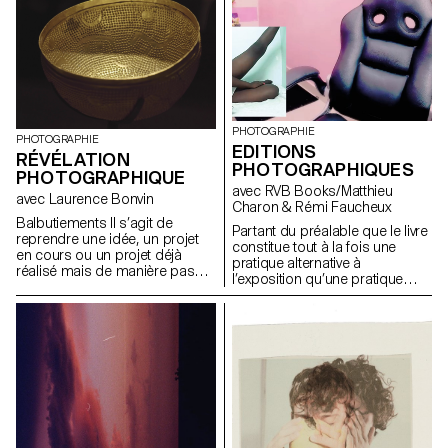
que les automates, les boîtes à
London Prix De Bethune :
musique ou l’horlogerie.
Camille Dutoit
PHOTOGRAPHIE
PHOTOGRAPHIE
EDITIONS
RÉVÉLATION
PHOTOGRAPHIQUES
PHOTOGRAPHIQUE
avec RVB Books/Matthieu
avec Laurence Bonvin
Charon & Rémi Faucheux
Balbutiements Il s’agit de
Partant du préalable que le livre
reprendre une idée, un projet
constitue tout à la fois une
en cours ou un projet déjà
pratique alternative à
réalisé mais de manière pas
l’exposition qu’une pratique
satisfaisante, et de le pousser
d’exposition alternative -
plus loin, à la fois d’un point de
pratiques d’exposition
vue conceptuel et/ou
alternatives dans la mesure où
esthétique, ainsi que du point
le livre et l’imprimé sont
de vue de la production. Faire
potentiellement des modes de
l’expérience de ce qu’il est
visibilité de l’art ; pratiques
possible d’améliorer dans un
alternatives à l’exposition parce
projet par rapport à une
que ce moyen de visibilité est
première réalisation. Revisiter
très différent de ce que l’on
un classique. Il s’agit aussi de
nomme usuellement une
tester des idées, de prendre