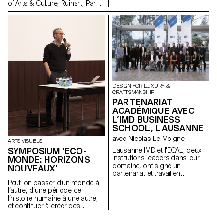
of Arts & Culture, Ruinart, Paris
pretending to understand the
Kieron Marchese Executive
complex tissues of
editorial director, Designboom,
relationships and power
Milan
relations that makes (and
destroys) a community. But
fundamentally there is almost
no solidarity within the artists.
Ta’ârof continually questions
hierarchy, be it the artist
towards other artists, the artist
towards the spectator and so
DESIGN FOR LUXURY &
on. Ta’ârof plays the game of
CRAFTSMANSHIP
an ideal society, like art, where
PARTENARIAT
the artist is benevolent and
ACADÉMIQUE AVEC
humble towards the spectator.
L’IMD BUSINESS
Ta’ârof shows that every word
SCHOOL, LAUSANNE
always tends to have a hidden
desire.
avec Nicolas Le Moigne
ARTS VISUELS
SYMPOSIUM 'ECO-
Lausanne IMD et l'ECAL, deux
institutions leaders dans leur
MONDE: HORIZONS
domaine, ont signé un
NOUVEAUX'
partenariat et travaillent
actuellement ensemble sur une
Peut-on passer d’un monde à
série d'initiatives communes.
l’autre, d’une période de
Les deux institutions
l’histoire humaine à une autre,
académiques basées dans le
et continuer à créer des
canton de Vaud ont récemment
formes, produire du sens,