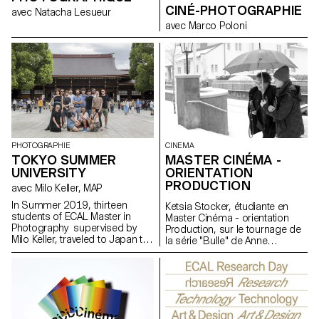
CINÉ-PHOTOGRAPHIE
avec Natacha Lesueur
avec Marco Poloni
CINEMA
PHOTOGRAPHIE
MASTER CINÉMA -
TOKYO SUMMER
ORIENTATION
UNIVERSITY
PRODUCTION
avec Milo Keller, MAP
In Summer 2019, thirteen
Ketsia Stocker, étudiante en
students of ECAL Master in
Master Cinéma - orientation
Photography supervised by
Production, sur le tournage de
Milo Keller, traveled to Japan to
la série "Bulle" de Anne
develop thirteen personal
Deluz, 2019 (prod. Intermezzo
projects in collaboration with
Films/RTS)
Taisuke Koyama and TOKYO
PHOTOGRAPHIC RESEARCH.
From still and moving images
to computer-generated
photographic visuals, students’