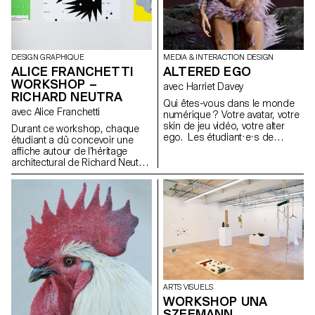
DESIGN GRAPHIQUE
MEDIA & INTERACTION DESIGN
ALICE FRANCHETTI
ALTERED EGO
WORKSHOP –
avec Harriet Davey
RICHARD NEUTRA
Qui êtes-vous dans le monde
avec Alice Franchetti
numérique ? Votre avatar, votre
skin de jeu vidéo, votre alter
Durant ce workshop, chaque
ego. Les étudiant·e·s de
étudiant a dû concevoir une
deuxième année, dirigé·e·s par
affiche autour de l’héritage
Harriet Davey, ont créé des alter
architectural de Richard Neutra.
ego numériques. L'utilisation
À partir de sa pensée
des logicials Daz, Blender et
moderniste et de ses principes
de la VR leur a permis
formels — lignes épurées,
d'explorer une autre
transparence, géométrie
personnalité ou expression à
rigoureuse, intégration
travers le soi numérique.
paysagère — chaque élève a
réinterprété visuellement ses
idées dans un format
graphique en 2D.
ARTS VISUELS
WORKSHOP UNA
SZEEMANN