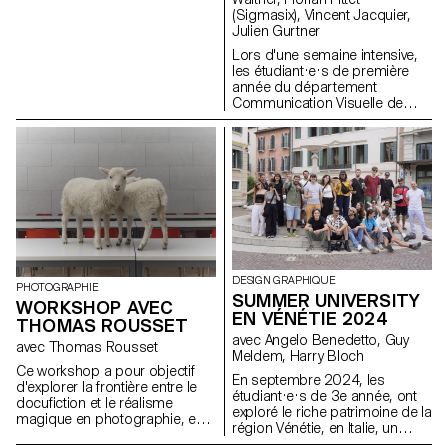
(Sigmasix), Vincent Jacquier,
Julien Gurtner
Lors d'une semaine intensive,
les étudiant·e·s de première
année du département
Communication Visuelle de
l'ECAL ont eu l’opportunité de
créer et produire la première
édition du "ECAL Night Live".
L'objectif était de concevoir une
émission inspirée des formats
télévisés satiriques. Répartis en
équipes pluridisciplinaires,
regroupant des étudiant·e·s du
Bachelor en Design Graphique,
Media & Interaction Design et
Photographie, ils ont collaboré
DESIGN GRAPHIQUE
PHOTOGRAPHIE
par équipe pour créer tout le
SUMMER UNIVERSITY
WORKSHOP AVEC
contenu, les décors et
EN VÉNÉTIE 2024
THOMAS ROUSSET
l'habillage de l'émission,
avec Angelo Benedetto, Guy
réalisant ainsi un projet 100%
avec Thomas Rousset
Meldem, Harry Bloch
fait maison en un temps
Ce workshop a pour objectif
record. Le thème principal
En septembre 2024, les
d'explorer la frontière entre le
portait sur l’autodérision,
étudiant·e·s de 3e année, ont
docufiction et le réalisme
ciblant les métiers de la
exploré le riche patrimoine de la
magique en photographie, en
communication visuelle, les
région Vénétie, en Italie, un
utilisant l'architecture et les
étudiant.e.s et l'institution elle-
territoire à la croisée de