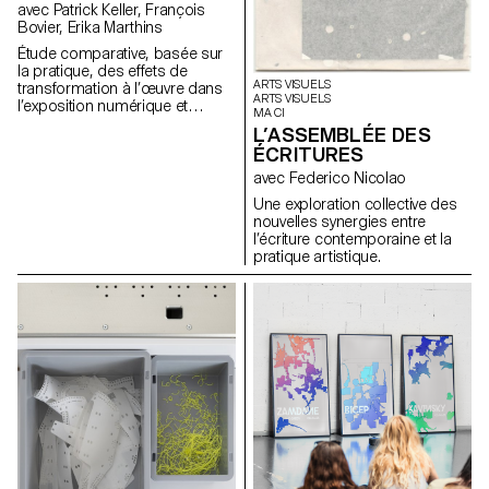
avec Patrick Keller, François
Bovier, Erika Marthins
Étude comparative, basée sur
la pratique, des effets de
ARTS VISUELS
transformation à l’œuvre dans
ARTS VISUELS
l’exposition numérique et
MA CI
hybride d’un corpus d’œuvres
L’ASSEMBLÉE DES
non natives du numérique
ÉCRITURES
(certaines œuvres de l'artiste
Nam June Paik servant de
avec Federico Nicolao
moyen d'analyse).
Une exploration collective des
nouvelles synergies entre
l’écriture contemporaine et la
pratique artistique.