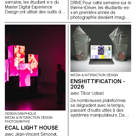
semaine, les étudiant·e·s du
DRIVE Pour cette semaine sur le
Master Digital Experience
thème «Drive», les étudiants-es-
Design ont utilisé des outils de
x en première année de
machine learning pour
photographie devaient imaginer
décomposer des clips
un portrait pris au moyen
musicaux en leurs éléments
format argentique. Inspirée par
constitutifs : scènes
la sensation d'une première
segmentées, gestes détectés,
expérience au volant, par le
couleurs extraites, beats
voyage, l’émancipation ou la
analysés, stems audio
découverte, la semaine visait à
séparés, transformant des
explorer le rapport entre une ou
objets audiovisuels linéaires en
plusieurs personnes et un
jeux de données structurées.
véhicule.
Ces composants ont ensuite
été réinventés sous forme de
systèmes interactifs et non
MEDIA & INTERACTION DESIGN
linéaires : cartes explorables,
ENSHITTIFICATION -
timelines génératives,
2026
interfaces rythmiques et
avec Tibor Udvari
structures auto-
recomposables, construites
De nombreuses plateformes
avec le framework OPENRNDR.
se dégradent avec le temps,
passant d'outils utiles à des
DESIGN GRAPHIQUE
systèmes manipulateurs. Dans
MEDIA & INTERACTION DESIGN
cet atelier, nous abordons
PHOTOGRAPHIE
l'enshittification comme une
ECAL LIGHT HOUSE
méthode créative en modifiant
avec Jean-Vincent Simonet,
des sites existants ou en