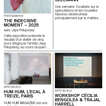
Une semaine focalisée sur la
spéculations et les nouvelles
histoires déclenchées
PHOTOGRAPHIE
principalement par la matière
THE INDECISIVE
avec l'artiste Una Szeemann.
MOMENT – 2025
Les étudiant.exs ont orienté
leurs réflexions sur le pouvoir
avec Jaya Pelupessy
des objets, du point de vue de
Cette exposition présente le
l'art, du fétichisme, de l'object
résultat d’un atelier de cinq
oriented ontology, de la
jours dirigé par l’artiste Jaya
psychanalyse et de la magie…
Pelupessy, au cours duquel les
étudiant·es ont exploré le
terrain instable entre création et
reproduction. À travers des
expérimentations pratiques
avec différentes méthodes de
duplication et stratégies
d’appropriation, l’atelier a invité
à reconsidérer l’image — non
comme un produit fini, mais
comme un processus, une
ARTS VISUELS
question, un lieu de
HUM HUM, L'ECAL À
ARTS VISUELS
transformation continue. En
WORKSHOP CÉCILIA
TREIZE, PARIS
embrassant les moments
BENGOLEA & TRAJAL
d’incertitude, les essais et
HUM HUM MAGAZINE est une
HARRELL
erreurs, ainsi que les