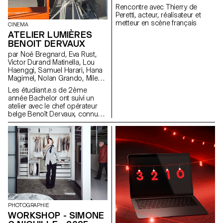
Rencontre avec Thierry de
Peretti, acteur, réalisateur et
metteur en scène français
CINEMA
ATELIER LUMIÈRES
BENOIT DERVAUX
par Noé Bregnard, Eva Rust,
Victor Durand Matinella, Lou
Haenggi, Samuel Harari, Hana
Magimel, Nolan Grando, Mileny
Viera de Andrade, Zélia Zanone
Les étudiant.e.s de 2ème
année Bachelor ont suivi un
atelier avec le chef opérateur
belge Benoît Dervaux, connu
pour son travail sur les films
des frères Dardenne. Il a
notamment signé l'image des
films suisses Laissez-moi de
Maxime Rappaz (2023) et À
bras-le-corps de Marie-Elsa
Sgualdo (2025).
PHOTOGRAPHIE
WORKSHOP - SIMONE