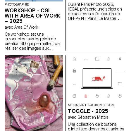
Durant Paris Photo 2025,
corps, les matériaux et les
PHOTOGRAPHIE
l'ECAL présente une sélection
environnements sont
WORKSHOP - CGI
de ses livres à l'occasion de
modélisés et compris.
WITH AREA OF WORK
OFFPRINT Paris. Le Master
– 2025
Photographie de l’ECAL a le
avec Area Of Work
plaisir de présenter une
sélection de livres réalisés par
Ce workshop est une
ses étudiant·e·s de deuxième
introduction aux logiciels de
année. Cet événement sera
création 3D qui permettent de
l’occasion d’échanger en direct
réaliser des images aux
avec les jeunes photographes
qualités photographiques qui
autour de la genèse de leurs
ne sont pas des
projets et des histoires qui se
photographies.
cachent derrière chacun de ces
ouvrages.
MEDIA & INTERACTION DESIGN
TOGGLE - 2025
avec Sébastien Matos
Une collection de boutons
d'interface dessinés et animés