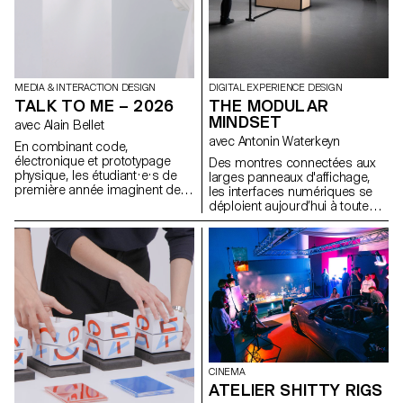
MEDIA & INTERACTION DESIGN
DIGITAL EXPERIENCE DESIGN
TALK TO ME – 2026
THE MODULAR
MINDSET
avec Alain Bellet
avec Antonin Waterkeyn
En combinant code,
électronique et prototypage
Des montres connectées aux
physique, les étudiant·e·s de
larges panneaux d'affichage,
première année imaginent des
les interfaces numériques se
objets interactifs qui réagissent,
déploient aujourd’hui à toutes
répondent et invitent à
les échelles. Concevoir une
l'interaction, réunis sous le titre
identité visuelle dans ce
Talk To Me. Utilisant le dialogue
contexte implique de penser
comme terrain de jeu et
des systèmes capables de
s'inspirant des interfaces
s’adapter à des formats, des
conversationnelles, les projets
usages et des rythmes
transforment les objets
multiples. Ce workshop
physiques en nouvelles formes
propose d’explorer la création
d'interaction.
d’identités modulaires et
animées pour un label musical
fictif, en s’appuyant sur le
CINEMA
motion design et la logique
ATELIER SHITTY RIGS
procédurale. À l’aide de Cavalry,