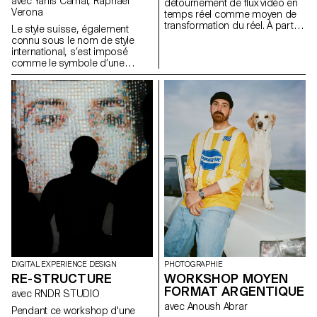
avec Yanis Carnal, Raphaël
détournement de flux vidéo en
Verona
temps réel comme moyen de
transformation du réel. À partir
Le style suisse, également
de captations directes ou
connu sous le nom de style
d’interfaces, les participant·e·s
international, s’est imposé
expérimentent différentes
comme le symbole d’une
approches de modification de
approche radicale du design
l’image en s’appuyant sur des
graphique et de la typographie.
modèles de diffusion exécutés
Il est l’expression d’un idéal
en local. Le flux vidéo est
d’efficacité et de rationalité.
envisagé comme une matière
Omniprésent, plus d’un demi-
première, permettant d’ouvrir
siècle après son apparition, a-
de nouvelles pistes de
t-il toujours la même
perception et de transformation
pertinence aujourd’hui ? Quelle
du réel.
est son influence sur nos
imaginaires et sur notre
pratique ? La Suisse n’a-t-elle
pas d’autres facettes à travers
lesquelles communiquer et
quels pourraient être les
nouveaux langages graphiques
et typographiques pour les
représenter ?
DIGITAL EXPERIENCE DESIGN
PHOTOGRAPHIE
RE-STRUCTURE
WORKSHOP MOYEN
FORMAT ARGENTIQUE
avec RNDR STUDIO
avec Anoush Abrar
Pendant ce workshop d'une