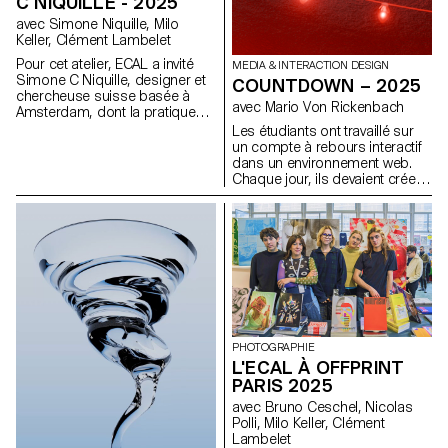
C NIQUILLE - 2025
avec Simone Niquille, Milo
Keller, Clément Lambelet
Pour cet atelier, ECAL a invité
MEDIA & INTERACTION DESIGN
Simone C Niquille, designer et
COUNTDOWN – 2025
chercheuse suisse basée à
avec Mario Von Rickenbach
Amsterdam, dont la pratique
interroge la manière dont les
Les étudiants ont travaillé sur
images numériques, la vision
un compte à rebours interactif
par ordinateur et les
dans un environnement web.
technologies 3D façonnent la
Chaque jour, ils devaient créer
représentation des corps et
une nouvelle esquisse, ce qui
des objets dans la culture
leur a permis de constituer leur
visuelle contemporaine. À
propre collection, qui pouvait
travers sa plateforme de
également être combinée avec
recherche Technoflesh, Niquille
les projets de l'ensemble de la
examine les infrastructures qui
classe.
sous-tendent l’imagerie
numérique (des banques
d’images et bibliothèques
d’objets 3D aux systèmes de
PHOTOGRAPHIE
vision automatisée) ainsi que
L'ECAL À OFFPRINT
les présupposés culturels qui y
PARIS 2025
sont intégrés. Son travail met
en évidence comment les jeux
avec Bruno Ceschel, Nicolas
de données, les logiciels de
Polli, Milo Keller, Clément
rendu et les standards visuels
Lambelet
influencent la manière dont les