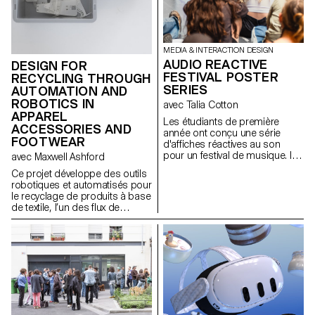
MEDIA & INTERACTION DESIGN
AUDIO REACTIVE
DESIGN FOR
FESTIVAL POSTER
RECYCLING THROUGH
SERIES
AUTOMATION AND
ROBOTICS IN
avec Talia Cotton
APPAREL
Les étudiants de première
ACCESSORIES AND
année ont conçu une série
FOOTWEAR
d'affiches réactives au son
pour un festival de musique. Ils
avec Maxwell Ashford
ont utilisé des outils
Ce projet développe des outils
dynamiques et des données en
robotiques et automatisés pour
temps réel pour explorer les
le recyclage de produits à base
visuels réactifs au son dans le
de textile, l’un des flux de
format numérique des réseaux
déchets les plus nuisibles, en
sociaux, créant ainsi une
utilisant des outils
identité cohérente et
contemporains pour démonter
reconnaissable pour le festival.
les produits en fractions pures.