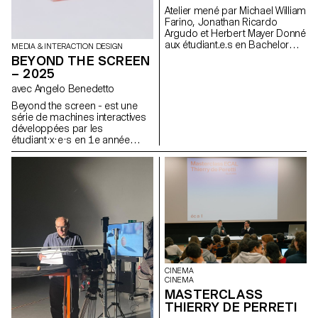
les étudiant·e·s développent
Atelier mené par Michael William
des systèmes visuels
Farino, Jonathan Ricardo
dynamiques qui se
Argudo et Herbert Mayer Donné
transforment selon des règles
aux étudiant.e.s en Bachelor
MEDIA & INTERACTION DESIGN
précises, tout en conservant
Cinéma et en Design Industriel
BEYOND THE SCREEN
une cohérence graphique et
– 2025
une relation avec l’univers
sonore.
avec Angelo Benedetto
Beyond the screen - est une
série de machines interactives
développées par les
étudiant·x·e·s en 1e année
Bachelor Media & Interaction
Design. Ces systèmes sont
inspirés du rapport entre
instructions et exécution au sein
d’un système informatique. Ces
machines créent du texte au
travers d'un système
typographique modulaire.
CINEMA
CINEMA
MASTERCLASS
THIERRY DE PERRETI