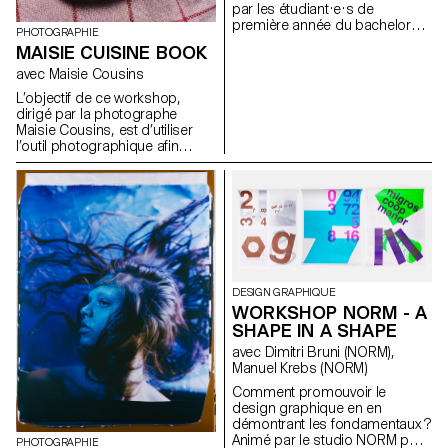
par les étudiant·e·s de
première année du bachelor
PHOTOGRAPHIE
Media & Interaction Design.
MAISIE CUISINE BOOK
Pour chaque élément il existe
une animation standard, une
avec Maisie Cousins
animation démesurée et une
L’objectif de ce workshop,
version inattendue.
dirigé par la photographe
https://toggle.ecal-mid.ch/2025
Maisie Cousins, est d’utiliser
l’outil photographique afin
d’élargir notre capacité
d’observation. Durant la
semaine, les étudiants ont
exploré la macrophotographie
pour créer des univers
miniatures et abstraits à partir
d’objets et d’accessoires du
quotidien. Cela nous invite à
réfléchir : qu’est-ce que nous
DESIGN GRAPHIQUE
négligeons encore dans notre
WORKSHOP NORM - A
environnement immédiat ?
SHAPE IN A SHAPE
avec Dimitri Bruni (NORM),
Manuel Krebs (NORM)
Comment promouvoir le
design graphique en en
démontrant les fondamentaux ?
Animé par le studio NORM pour
PHOTOGRAPHIE