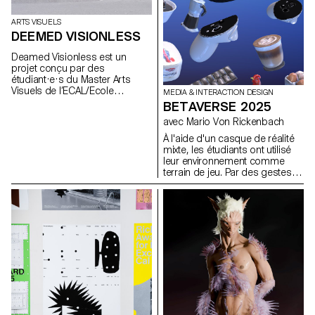
ARTS VISUELS
DEEMED VISIONLESS
Deamed Visionless est un
projet conçu par des
étudiant·e·s du Master Arts
Visuels de l’ECAL/Ecole
MEDIA & INTERACTION DESIGN
cantonale d’art de Lausanne.
BETAVERSE 2025
avec Mario Von Rickenbach
À l'aide d'un casque de réalité
mixte, les étudiants ont utilisé
leur environnement comme
terrain de jeu. Par des gestes
créatifs, chaque expérience
propose une manière
d'interagir avec l'environnement.