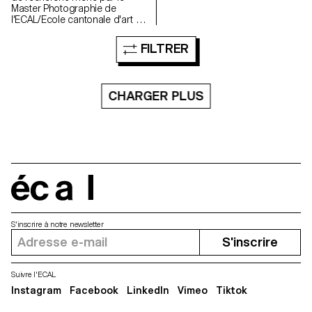
aurales fugitives.
Master Photographie de
l'ECAL/Ecole cantonale d'art de
Lausanne avec le soutien de la
HES-SO. Il vise à mettre en
FILTRER
lumière le rôle des émotions
humaines dans la perception et
dans la conception des images
réalisées à l'aide de
CHARGER PLUS
l'Intelligence Artificielle (IA)
générative ou de l'imagerie
générée par ordinateur (CGI).
écal
S'inscrire à notre newsletter
S'inscrire
Suivre l'ECAL
Instagram
Facebook
LinkedIn
Vimeo
Tiktok