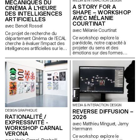
MEDIA & INTERACTION DESIGN
MÉCANIQUES DU
A STORY FOR A
CINÉMA À L'HEURE
SHAPE – WORKSHOP
DES INTELLIGENCES
AVEC MÉLANIE
ARTIFICIELLES
COURTINAT
avec Benoit Rossel
avec Mélanie Courtinat
Ce projet de recherche du
Ce workshop explore la
département Cinéma de l’ECAL
paréidolie, notre capacité à
cherche à évaluer l’impact des
projeter du sens et des
intelligences artificielles sur le
émotions sur des formes
cinéma et son enseignement.
abstraites. À partir d'une
primitive géométrique (cube,
sphère, cône...), matrice
fondamentale de tout univers
numérique, les étudiant·e·s en
binômes doivent concevoir une
expérience en réalité virtuelle.
En s'appuyant sur une
synchronisation précise entre
l'espace physique et un
MEDIA & INTERACTION DESIGN
environnement Unreal Engine,
REVERSE DIFFUSION –
DESIGN GRAPHIQUE
le projet transforme ces objets
RATIONALITÉ /
2026
fixes en supports narratifs.
EXPRESSIVITÉ -
avec Matthieu Minguet, Jamy
WORKSHOP CARNAL
Herrmann
VERONA
Ce workshop explore le