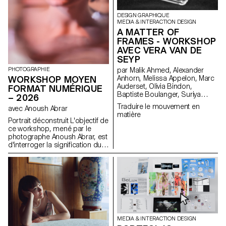
DESIGN GRAPHIQUE
MEDIA & INTERACTION DESIGN
A MATTER OF
FRAMES - WORKSHOP
AVEC VERA VAN DE
SEYP
PHOTOGRAPHIE
par Malik Ahmed, Alexander
WORKSHOP MOYEN
Anhorn, Melissa Appelon, Marc
Auderset, Olivia Bindon,
FORMAT NUMÉRIQUE
Baptiste Boulanger, Suriya
– 2026
Brambilla, Diego Buccelloni,
Traduire le mouvement en
avec Anoush Abrar
Marta Casemi, Davia Ciccoli
matière
Trannoy, Alizée Clavien, Timoféi
Portrait déconstruit L'objectif de
Cruz, Ethan Degano, Nora
ce workshop, mené par le
Dizeko, Andrea Domínguez
photographe Anoush Abrar, est
Formet, Mathias Dugenne,
d'interroger la signification du
Mathias Gelin, Tanguy Genier,
portrait contemporain. En
Lila Gomez Gaillet, Juliana
suivant la notion du "portrait
Granato, Xenia Grange,
déconstruit" les étudiants-es-x
Bérangère Gremion, Helena
ont réalisé une image par
Hell, Rocio Hernandez, Salomé
groupes de deux. La semaine
Huwiler, Rebecca Indermühle,
de workshop Moyen format
Kevin Jeangros, Nolan Latorre,
digital est à la fois une initiation
Jose Pardo Pariente, Zachary
au matériel de prise de vue et
Ramelet, Gabrielle Richard,
au logiciels dédiés.
MEDIA & INTERACTION DESIGN
Théo Rizzo, Alessia Rollini,