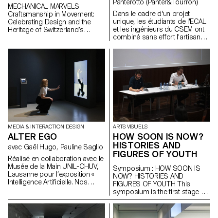
Panterotto (Panter&Tourron)
MECHANICAL MARVELS
Dans le cadre d'un projet
Craftsmanship in Movement:
unique, les étudiants de l'ECAL
Celebrating Design and the
et les ingénieurs du CSEM ont
Heritage of Switzerland’s
combiné sans effort l'artisanat
Masters of Mechanical Art
moderne et les
nanotechnologies pour créer
une série de bijoux innovants
"Couleurs structurelles".
MEDIA & INTERACTION DESIGN
ARTS VISUELS
ALTER EGO
HOW SOON IS NOW?
HISTORIES AND
avec Gaël Hugo, Pauline Saglio
FIGURES OF YOUTH
Réalisé en collaboration avec le
Musée de la Main UNIL-CHUV,
Symposium : HOW SOON IS
Lausanne pour l’exposition «
NOW? HISTORIES AND
Intelligence Artificielle. Nos
FIGURES OF YOUTH This
reflets dans la machine ». En
symposium is the first stage of
revisitant la forme du miroir,
the research project How Soon
« Alter Ego » interroge la notion
Is Now? Histories and Figures
de reflet numérique. Elle met en
of Youth. It questions “youth” as