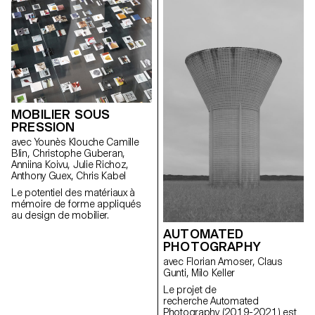
travers trois situations
élevées de Stadler Form en
spécifiques : la cave à fromage,
matière de design industriel,
le chariot et la dégustation à
mais aussi challenger et
table.
remettre en question leurs
produits existants. Vidéo ECAL x
Stadler Form - Agnes Murmann
Vidéo ECAL x Stadler Form -
Alex Nguyen Vidéo ECAL x
Stadler Form - Stéphane
Mischler Vidéo ECAL x Stadler
MOBILIER SOUS
Form - Lucie Herter Vidéo ECAL
PRESSION
x Stadler Form - Alexandre
avec Younès Klouche Camille
Desarzens Vidéo ECAL x
Blin, Christophe Guberan,
Stadler Form - Constance
Anniina Koivu, Julie Richoz,
Thiessoz
Anthony Guex, Chris Kabel
Le potentiel des matériaux à
mémoire de forme appliqués
au design de mobilier.
AUTOMATED
PHOTOGRAPHY
avec Florian Amoser, Claus
Gunti, Milo Keller
Le projet de
recherche Automated
Photography (2019-2021) est