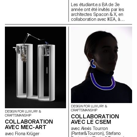
Augmenté se tiendra du 17 au
Les étudiant.e.s BA de 3e
19 juin 2022 au Grand Palais
année ont été invités par les
Ephémère à Paris. A cette
architectes Spacon & X, en
occasion, le Bachelor Media &
collaboration avec IKEA, à
Interaction Design de l’ECAL
concevoir un abri pour un
sera représenté à plusieurs
événement à Helsingborg, en
titres.
Suède. Cet abri fait partie du
camp Tillsammans ("Tous
ensemble"). L'objectif était de
concevoir une
microarchitecture qui réponde
aux préoccupations actuelles,
favorise les interactions
sociales et offre une expérience
de vie unique.
DESIGN FOR LUXURY &
CRAFTSMANSHIP
DESIGN FOR LUXURY &
COLLABORATION
CRAFTSMANSHIP
COLLABORATION
AVEC LE CSEM
AVEC MEC-ART
avec Alexis Tourron
(Panter&Tourron), Stefano
avec Fiona Krüger