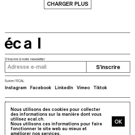
avec les flux de données
CHARGER PLUS
Ross
traversant notre Smartphone et
de mettre en question son
statut d’objet "total".
écal
S'inscrire à notre newsletter
S'inscrire
Suivre l'ECAL
Instagram
Facebook
LinkedIn
Vimeo
Tiktok
Adresse
Nous utilisons des cookies pour collecter
5, avenue du Temple, CH-1020 Renens
des informations sur la manière dont vous
utilisez ecal.ch.
Nous utilisons ces informations pour faire
Tous droits réservés @2026
fonctionner le site web au mieux et
Contact
Impressum
Hub
Presse
améliorer nos services.