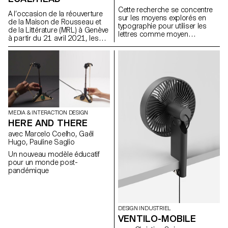
Néanmoins, les designers font
Cette recherche se concentre
face à une difficulté majeure,
A l’occasion de la réouverture
sur les moyens explorés en
étant donné que les radicaux
de la Maison de Rousseau et
typographie pour utiliser les
changent en fonction des
de la Littérature (MRL) à Genève
lettres comme moyen
éléments environnants,
à partir du 21 avril 2021, les
d’expression afin de mettre en
s’adaptant toujours au
étudiant·e·s du Master Cinéma
valeur les qualités
contexte, afin d’obtenir des
ECAL/HEAD présentent une
sémantiques, phonétiques ou
formes harmonieuses.
série de films dans le cadre
visuelles du langage.
du Parcours Rousseau, lequel
a été scénographié par
l’architecte zurichois Tristan
Kobler du bureau Holzer Kobler
et co-scénarisé par deux
spécialistes de Rousseau –
MEDIA & INTERACTION DESIGN
Martin Rueff et Guillaume
HERE AND THERE
Chenevière.
avec Marcelo Coelho, Gaël
Hugo, Pauline Saglio
Un nouveau modèle éducatif
pour un monde post-
pandémique
DESIGN INDUSTRIEL
VENTILO-MOBILE