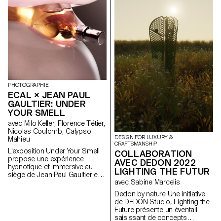
l'esprit d'Artek et de ses
fondateurs, les produits
favorisent une fabrication
responsable et cherchent à
mettre en valeur les matériaux
naturels qui ont servi à produire
ces objets.
PHOTOGRAPHIE
ECAL × JEAN PAUL
GAULTIER: UNDER
YOUR SMELL
avec Milo Keller, Florence Tétier,
Nicolas Coulomb, Calypso
DESIGN FOR LUXURY &
Mahieu
CRAFTSMANSHIP
L'exposition Under Your Smell
COLLABORATION
propose une expérience
AVEC DEDON 2022
hypnotique et immersive au
LIGHTING THE FUTUR
siège de Jean Paul Gaultier en
avec Sabine Marcelis
imaginant de nouvelles
définitions de beauté et
Dedon by nature Une initiative
d’expression corporelle. Sous
de DEDON Studio, Lighting the
la direction de Florence Tétier
Future présente un éventail
et Nicolas Coulomb, les
saisissant de concepts