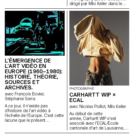
dirigé par Milo Keller dans le
cadre du MA en photographie
de l’ECAL/Ecole cantonale d’art
de Lausanne. Il s'inscrit dans le
prolongement du projet de
recherche Augmented
Photography, qui s’est déroulé
également à l’ECAL (2016-
2017).
L’ÉMERGENCE DE
L’ART VIDÉO EN
EUROPE (1960–1980):
HISTOIRE, THÉORIE,
SOURCES ET
ARCHIVES.
PHOTOGRAPHIE
avec François Bovier,
CARHARTT WIP ×
Stéphanie Serra
ECAL
A ce jour, il n’existe pas
avec Nicolas Poillot, Milo Keller
d’histoire de l’art vidéo à
Au début de cette
l’échelle de l’Europe. C’est cette
année, Carhartt WIP s'est
lacune que le présent
associé avec l’ECAL/Ecole
programme de recherche
cantonale d'art de Lausanne,
propose de combler. Tout
en invitant des étudiant-e-x-s en