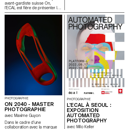
fantastiques. En plus des
séduisants, réfléchis et
avant-gardiste suisse On,
impressions monumentales
engageants - témoignent des
l’ECAL est fière de présenter le
sur tissu, des coussins-images
pouvoirs créatifs d'une
travail interdisciplinaire réalisé
géants invitent le public à
génération émergente et de
conjointement par les
s'allonger et à célébrer la
l'attrait durable de la nature
étudiant·e·s de 2e année des
fluidité des genres et les
pour nous tous.
Masters Design de produit,
définitions toujours
Photographie et Type Design.
changeantes de la beauté et de
l'expression de soi.
PHOTOGRAPHIE
PHOTOGRAPHIE
ON 2040 - MASTER
L'ECAL À SEOUL :
PHOTOGRAPHIE
EXPOSITION
AUTOMATED
avec Maxime Guyon
PHOTOGRAPHY
Dans le cadre d’une
avec Milo Keller
collaboration avec la marque