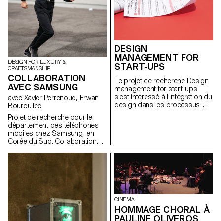
DESIGN
MANAGEMENT FOR
DESIGN FOR LUXURY &
START-UPS
CRAFTSMANSHIP
COLLABORATION
Le projet de recherche Design
AVEC SAMSUNG
management for start-ups
s’est intéressé à l’intégration du
avec Xavier Perrenoud, Erwan
design dans les processus
Bouroullec
d’innovation. Il avait pour
Projet de recherche pour le
objectif de valoriser l’usage du
département des téléphones
design au sein des start-ups
mobiles chez Samsung, en
principalement technologiques
Corée du Sud. Collaboration
et de créer des outils et des
dirigée par Xavier Perrenoud et
méthodologies pour favoriser
sous la supervision d’Erwan
la collaboration entre designers
Bouroullec, et réalisées par les
et entrepreneurs.
étudiant.e.s du MAS in Design
for Luxury & Craftsmanship. Le
résultat a permis la réalisation
d’un catalogue d’idées et
CINEMA
d’inspirations destiné aux
HOMMAGE CHORAL À
équipes de la marque.
PAULINE OLIVEROS