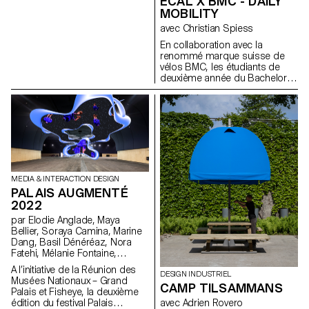
ECAL X BMC - DAILY
des activités ou projets liés au
souvent trépidantes et parfois
musique ou l’horlogerie.
MOBILITY
monde horloger : Visites
même chaotiques, La Regatta
chaque année du salon
avec Christian Spiess
évoque un sentiment de paix et
horloger Watches & Wonders,
de calme.
En collaboration avec la
à Genève ; Participation des
renommé marque suisse de
étudiants à un atelier (monter et
vélos BMC, les étudiants de
remonter chaque composant
deuxième année du Bachelor
du mouvement mécanique
en design industriel, sous la
d’une montre) ; Collaborations
direction de Stéphane Halmaï-
sur des projets d’expositions ;
Voisard, responsable du
Collaboration sur des projets
programme, et de Christian
de recherches (publications,
Spiess, designer suisse et
…).
passionné de vélo, présentent
une collection d'accessoires
pratiques et colorés pour les
trajets quotidiens en vélo.
MEDIA & INTERACTION DESIGN
PALAIS AUGMENTÉ
2022
par Elodie Anglade, Maya
Bellier, Soraya Camina, Marine
Dang, Basil Dénéréaz, Nora
Fatehi, Mélanie Fontaine,
Sébastien Galera Larios, Evan
A l’initiative de la Réunion des
DESIGN INDUSTRIEL
Kelly, Jamy Herrmann, Bogdan
Musées Nationaux – Grand
CAMP TILSAMMANS
Nastase, Michael Pica, Jorge
Palais et Fisheye, la deuxième
Reis, Nathanaël Vianin, Julie
avec Adrien Rovero
édition du festival Palais
Ryser