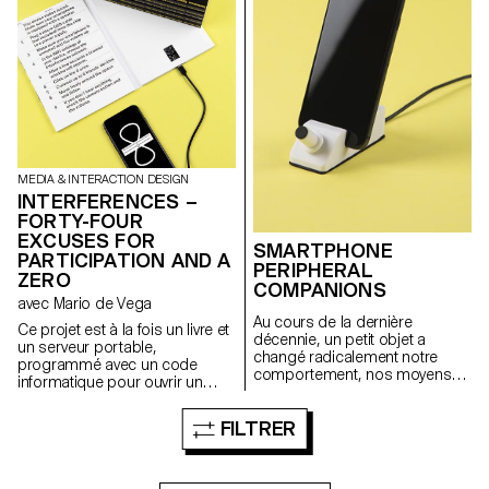
des arts électroniques qui s’est
tenu annuellement de 1980 à
2001 au Monte Verità.
MEDIA & INTERACTION DESIGN
INTERFERENCES –
FORTY-FOUR
EXCUSES FOR
SMARTPHONE
PARTICIPATION AND A
PERIPHERAL
ZERO
COMPANIONS
avec Mario de Vega
Au cours de la dernière
Ce projet est à la fois un livre et
décennie, un petit objet a
un serveur portable,
changé radicalement notre
programmé avec un code
comportement, nos moyens
informatique pour ouvrir un
de communication et notre
réseau WiFi. Votre smartphone
attention. Le projet de
devient un appareil sonore en
FILTRER
recherche Smartphone
produisant une fréquence
Peripheral Companions se
attribuée, créant de petites
propose d’explorer de
communautés éphémères.
nouvelles formes d’interaction
Programmation ECAL/Callum