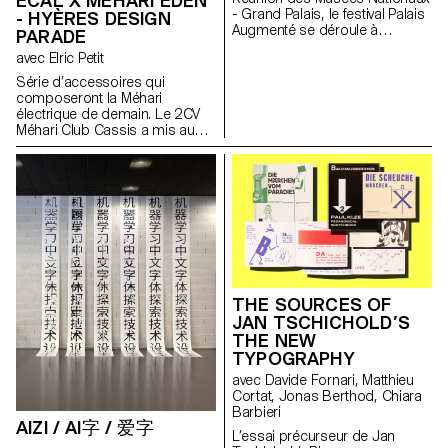
ECAL X MEHARI EDEN
- Grand Palais, le festival Palais
- HYÈRES DESIGN
Augmenté se déroule à
PARADE
l’intérieur du Grand Palais
avec Elric Petit
Éphémère. Exceptionnellement,
en partenariat avec
Série d’accessoires qui
l’ECAL/Ecole cantonale d’art de
composeront la Méhari
Lausanne, des oeuvres de
électrique de demain. Le 2CV
réalité augmentée sont
Méhari Club Cassis a mis au
accessibles depuis ce point,
point une version électrique de
sur la façade du Grand Palais
l’iconique Citroën sortie en
Éphémère les 19 et 20 juin 2
1968 : l’EDEN. Dès son origine,
021.
cette voiture était destinée aux
sports et aux loisirs estivaux.
Aujourd’hui, notre regain
d’intérêt pour les activités de
plein air associé à une
technologie électrique rend ce
véhicule d’autant plus attractif.
THE SOURCES OF
C’est dans cette perspective
JAN TSCHICHOLD’S
que les étudiant·e·s de 2e
THE NEW
année en Bachelor Design
Industriel, sous la direction du
TYPOGRAPHY
designer Elric Petit, proposent
avec Davide Fornari, Matthieu
une série d’accessoires qui
Cortat, Jonas Berthod, Chiara
composeront la Méhari
Barbieri
électrique de demain. Ce projet
AIZI / AI字 / 爱字
a été réalisé en partenariat avec
L’essai précurseur de Jan