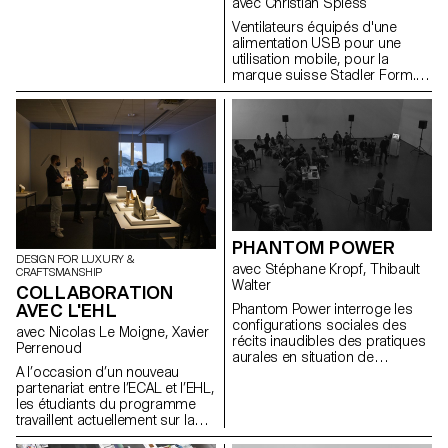
avec Christian Spiess
Ventilateurs équipés d'une
alimentation USB pour une
utilisation mobile, pour la
marque suisse Stadler Form.
Stadler Form est une société
suisse qui produit des
ventilateurs, humidificateurs,
purificateurs et d'autres
appareils de traitement de l'air.
Pour ce projet, les étudiant·e·s
de 2e année en Bachelor
Design Industriel, sous la
direction du designer Christian
Spiess, devaient fabriquer un
PHANTOM POWER
ventilateur "personnel", équipé
DESIGN FOR LUXURY &
d'une alimentation USB pour
avec Stéphane Kropf, Thibault
CRAFTSMANSHIP
une utilisation mobile. Ils ont dû
Walter
COLLABORATION
réfléchir à de nouveaux
AVEC L'EHL
Phantom Power interroge les
scénarios et contextes dans
configurations sociales des
lesquels un petit ventilateur
avec Nicolas Le Moigne, Xavier
récits inaudibles des pratiques
serait utile. Ils étaient libres
Perrenoud
aurales en situation de
d'explorer différents scénarios
A l’occasion d’un nouveau
performance et d’installation
d'utilisation, matériaux, etc.
partenariat entre l’ECAL et l’EHL,
sonore publique.
autres que ceux qui figurent
les étudiants du programme
actuellement dans le catalogue
travaillent actuellement sur la
Stadler Form. Les projets
thématique du fromage à
devaient répondre aux normes