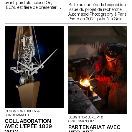
avant-gardiste suisse On,
Suite au succès de l’exposition
l’ECAL est fière de présenter le
issue du projet de recherche
travail interdisciplinaire réalisé
Automated Photography à Paris
conjointement par les
Photo en 2021 puis à la Galerie
étudiant·e·s de 2e année des
l’elac en 2022, l’ECAL/Ecole
Masters Design de produit,
cantonale d’art de Lausanne
Photographie et Type Design.
exporte son projet de
recherche à Plateform-L à
Seoul du 17 septembre au 8
octobre 2022, pour une
exposition audiovisuelle
immersive.
DESIGN FOR LUXURY &
CRAFTSMANSHIP
DESIGN FOR LUXURY &
COLLABORATION
CRAFTSMANSHIP
AVEC L'EPÉE 1839
PARTENARIAT AVEC
2022