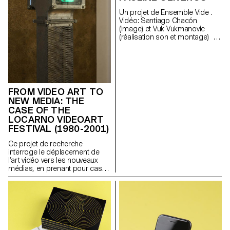
Un projet de Ensemble Vide .
Vidéo: Santiago Chacón
(image) et Vuk Vukmanovic
(réalisation son et montage) -
étudiants en Master Cinéma
FROM VIDEO ART TO
NEW MEDIA: THE
CASE OF THE
LOCARNO VIDEOART
FESTIVAL (1980-2001)
Ce projet de recherche
interroge le déplacement de
l’art vidéo vers les nouveaux
médias, en prenant pour cas
d’étude une manifestation
importante mais peu étudiée, le
VideoArt Festival de Locarno
(1980-2001) constitue un
espace pionnier dans la
diffusion de l’art vidéo en
Europe et un lieu d’interrogation