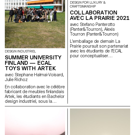
DESIGN FOR LUXURY &
CRAFTSMANSHIP
COLLABORATION
AVEC LA PRAIRIE 2021
avec Stefano Panterotto
(Panter&Tourron), Alexis
Tourron (Panter&Tourron)
L'emballage de demain La
Prairie poursuit son partenariat
avec les étudiants de l'ECAL
DESIGN INDUSTRIEL
pour conceptualiser
SUMMER UNIVERSITY
l'emballage de demain. Grâce à
FINLAND — ECAL
ce partenariat avec la célèbre
TOYS WITH ARTEK
université suisse d'art et de
avec Stephane Halmai-Voisard,
design, La Prairie nourrit la
Julie Richoz
créativité et encourage les
talents émergents qui
En collaboration avec le célèbre
façonnent l'avenir du design
fabricant de meubles finlandais
intelligent.
Artek, les étudiants en Bachelor
design industriel, sous la
direction de la designer Julie
Richoz, présentent une
collection d'objets ludiques
pour enfants fabriqués à partir
de pièces de qualité inférieure,
rejetés ou semi-finis. Fidèles à