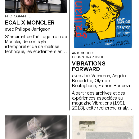
PHOTOGRAPHIE
ECAL X MONCLER
avec Philippe Jarrigeon
S’inspirant de l’héritage alpin de
Moncler, de son style
intemporel et de sa maîtrise
technique, les étudiant·e·s en
ARTS VISUELS
Bachelor photographie de
DESIGN GRAPHIQUE
l’ECAL ont élaboré leur propre
VIBRATIONS
interprétation du langage visuel
FORWARD
de la marque, mêlant
avec Joël Vacheron, Angelo
photographie documentaire et
Benedetto, Olympe
mises en scène, réalité et
Boutaghane, Francis Baudevin
fiction, sous la direction
artistique du photographe
À partir des archives et des
français Philippe Jarrigeon.
expériences associées au
Dans le cadre de Paris Photo
magazine Vibrations (1991-
2025, le travail des étudiants a
2013), cette recherche analyse
été présenté dans la boutique
comment les contenus textuels,
Moncler des Champs-Élysées
graphiques et
photographiques du magazine
permettent de penser les défis
pour communiquer à propos
des musiques populaires