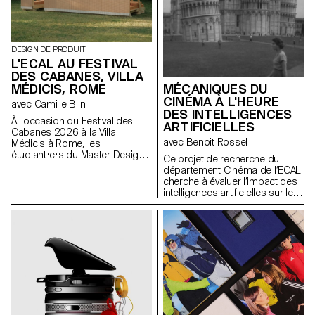
DESIGN DE PRODUIT
L'ECAL AU FESTIVAL
DES CABANES, VILLA
MÉDICIS, ROME
MÉCANIQUES DU
CINÉMA À L'HEURE
avec Camille Blin
DES INTELLIGENCES
À l'occasion du Festival des
ARTIFICIELLES
Cabanes 2026 à la Villa
avec Benoit Rossel
Médicis à Rome, les
étudiant·e·s du Master Design
Ce projet de recherche du
de Produit ont été invités à
département Cinéma de l’ECAL
développer un projet en lien
cherche à évaluer l’impact des
avec le jardin de la Villa, en
intelligences artificielles sur le
collaboration avec le célèbre
cinéma et son enseignement.
fabricant italien de
céramique Mutina. Les jardins
de la Villa offrent un contexte
historique et spatial riche,
propice à l'exploration de
l'esthétique, des fonctions et de
l'interaction avec les visiteurs.
Les étudiant·e·s ont eu accès à
l'ensemble du catalogue Mutina
(carreaux, briques et autres