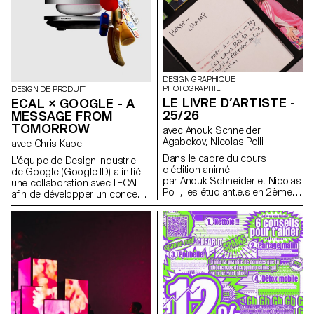
matériaux) pour construire leurs
installations. Le projet a été
sélectionné et accompagné
par le designer français Ronan
Bouroullec, l'ECAL, la Villa
Médicis et Mutina.
DESIGN GRAPHIQUE
PHOTOGRAPHIE
DESIGN DE PRODUIT
LE LIVRE D’ARTISTE -
ECAL × GOOGLE - A
25/26
MESSAGE FROM
TOMORROW
avec Anouk Schneider
Agabekov, Nicolas Polli
avec Chris Kabel
Dans le cadre du cours
L'équipe de Design Industriel
d'édition animé
de Google (Google ID) a initié
par Anouk Schneider et Nicolas
une collaboration avec l'ECAL
Polli, les étudiant.e.s en 2ème
afin de développer un concept
année de Communication
de produit autour du téléphone
Visuelle ont eu l'opportunité de
portable qui soit inspiré d'un
concevoir un livre d'artiste au
rituel quotidien. Les étudiant·e·s
cours du premier semestre. Ce
en Master de Design de
projet de livre se distingue par
Produit ont été invité·e·s à
son approche contemporaine
imaginer un outil innovant
visant à créer un objet éditorial
adapté aux habitudes
qui intègre harmonieusement
contemporaines. À travers des
forme et contenu dans le
stroytelling créatifs, ces projets
contexte actuel du paysage
conceptuels s’intéressent à la