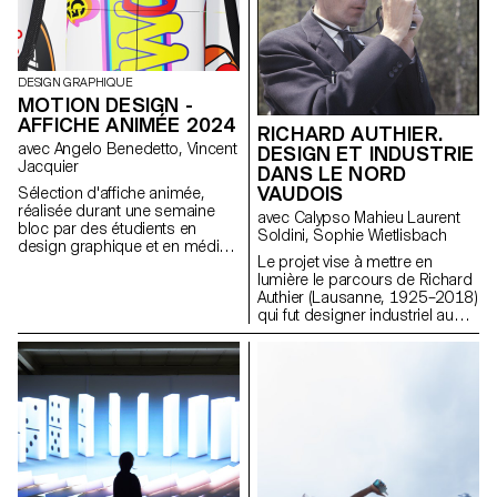
designs devaient être
réversibles, c’est-à-dire ne pas
altérer la structure existante.
Tout en pouvant conserver ou
modifier la fonction originale de
DESIGN GRAPHIQUE
la chaise, les propositions
MOTION DESIGN -
visaient à améliorer le confort et
AFFICHE ANIMÉE 2024
RICHARD AUTHIER.
l’aspect esthétique des sièges.
avec Angelo Benedetto, Vincent
DESIGN ET INDUSTRIE
Jacquier
DANS LE NORD
VAUDOIS
Sélection d'affiche animée,
réalisée durant une semaine
avec Calypso Mahieu Laurent
bloc par des étudients en
Soldini, Sophie Wietlisbach
design graphique et en média
Le projet vise à mettre en
& interaction design. Le but de
lumière le parcours de Richard
cette semaine était de
Authier (Lausanne, 1925–2018)
consevoir les futures affiche
qui fut designer industriel au
d'annonce des Worskops de
sein de l’entreprise Hermes
l'ECAL à venir.
Paillard International à Yverdon-
les-Bains et un précurseur du
design industriel en Suisse
romande.