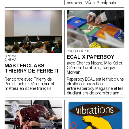
associant Vivent Biosignals,
sous la supervision de Florian
Changins – Haute école de
Pittet, Matthieu Minguet et Achille
viticulture et d’œnologie et
Masson.
l’ECAL/Ecole cantonale d’art de
Lausanne (HES-SO), avec le
soutien d'Innosuisse. Il vise à
développer un capteur
d’électrophysiologie végétale
miniaturisé, conçu pour une
utilisation en conditions
agricoles réelles : Vita mini
PHOTOGRAPHIE
sensor.
ECAL X PAPERBOY
CINEMA
CINEMA
avec Charles Negre, Milo Keller,
MASTERCLASS
Clément Lambelet, Tanguy
THIERRY DE PERRETI
Morvan
Rencontre avec Thierry de
Paperboy ECAL est le fruit d'une
Peretti, acteur, réalisateur et
étroite collaboration
metteur en scène français
entre Paperboy Magazine et les
étudiant·e·s de première année
du Master Photographie de
l'ECAL. Sous la houlette du
photographe Charles Negre ,
ils·elles ont exploré le potentiel
des objets du quotidien pour
créer des natures mortes
mystérieuses et ludiques.