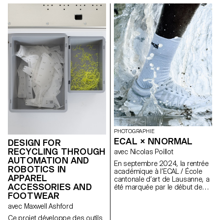
PHOTOGRAPHIE
ECAL × NNORMAL
DESIGN FOR
RECYCLING THROUGH
avec Nicolas Poillot
AUTOMATION AND
En septembre 2024, la rentrée
ROBOTICS IN
académique à l’ECAL / École
APPAREL
cantonale d’art de Lausanne, a
ACCESSORIES AND
été marquée par le début de
FOOTWEAR
notre collaboration avec le
fabricant d’équipements de trail
avec Maxwell Ashford
Nnormal. Au même moment,
Ce projet développe des outils
non loin de notre école, Kilian