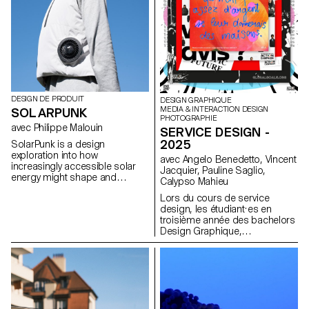
potentiel narratif d'une
le bien-être au travail.
séquence de contenu maîtrisé.
DESIGN DE PRODUIT
DESIGN GRAPHIQUE
MEDIA & INTERACTION DESIGN
SOLARPUNK
PHOTOGRAPHIE
avec Philippe Malouin
SERVICE DESIGN -
2025
SolarPunk is a design
exploration into how
avec Angelo Benedetto, Vincent
increasingly accessible solar
Jacquier, Pauline Saglio,
energy might shape and
Calypso Mahieu
integrate into our everyday lives
Lors du cours de service
in the near future. Embracing a
design, les étudiant·es en
hopeful vision of sustainability,
troisième année des bachelors
the movement challenges
Design Graphique,
traditional perceptions of
Photographie et Media &
renewable energy by imagining
Interaction Design ont
creative, aesthetic, and
collaboré·e sur des projets
functional uses of solar power.
multisupports. Cette
This collection of work was
collaboration, organisée entre
created by first-year Master’s
le département de
students in Product Design at
Communication Visuelle, avait