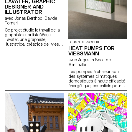
reliure seront passées en revue
LAVATER, GRAPHIC
à la fin du semestre, de façon à
DESIGNER AND
donner vie à l’objet
ILLUSTRATOR
conceptualisé.
avec Jonas Berthod, Davide
Fornari
Ce projet étudie le travail de la
graphiste et artiste Warja
Lavater, une graphiste,
DESIGN DE PRODUIT
illustratrice, créatrice de livres,
HEAT PUMPS FOR
cinéaste et artiste suisse de
VIESSMANN
renommée internationale.
avec Augustin Scott de
Martinville
Les pompes à chaleur sont
des systèmes climatiques
domestiques à haute efficacité
énergétique, essentiels pour la
transition vers les énergies
renouvelables et la lutte contre
le changement climatique.
Généralement installées à
l’extérieur, à proximité des
bâtiments, elles deviennent des
éléments visuels courants dans
les paysages urbains,
ressemblant souvent à des