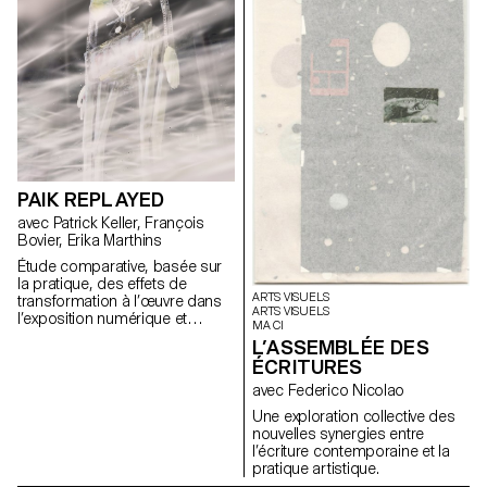
aujourd’hui.
PAIK REPLAYED
avec Patrick Keller, François
Bovier, Erika Marthins
Étude comparative, basée sur
la pratique, des effets de
ARTS VISUELS
transformation à l’œuvre dans
ARTS VISUELS
l’exposition numérique et
MA CI
hybride d’un corpus d’œuvres
L’ASSEMBLÉE DES
non natives du numérique
ÉCRITURES
(certaines œuvres de l'artiste
Nam June Paik servant de
avec Federico Nicolao
moyen d'analyse).
Une exploration collective des
nouvelles synergies entre
l’écriture contemporaine et la
pratique artistique.