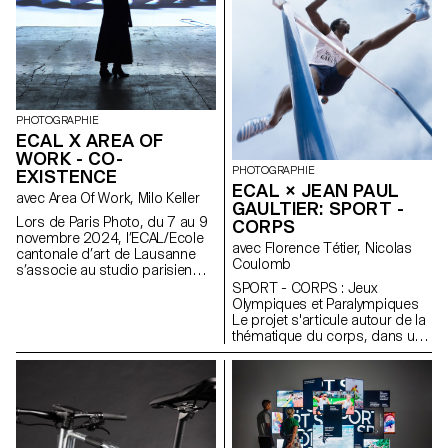
PHOTOGRAPHIE
ECAL X AREA OF
WORK - CO-
PHOTOGRAPHIE
EXISTENCE
ECAL × JEAN PAUL
avec Area Of Work, Milo Keller
GAULTIER: SPORT -
Lors de Paris Photo, du 7 au 9
CORPS
novembre 2024, l’ECAL/Ecole
avec Florence Tétier, Nicolas
cantonale d’art de Lausanne
Coulomb
s’associe au studio parisien
Area of Work pour présenter
SPORT - CORPS : Jeux
CO-EXISTENCE, une installation
Olympiques et Paralympiques
immersive monumentale au
Le projet s'articule autour de la
cœur du 11e arrondissement
thématique du corps, dans une
de Paris. Dans une grande
conception d’une mise en
métropole, un petit
scène de l’effort physique. Le
appartement à l’apparence vide
contexte récent des Jeux
révèle des traces discrètes de
Olympiques et Paralympiques
présence humaine. A une autre
encadre en toute logique le
échelle, une population
choix de la thématique du
conquérante se manifeste.
sport, un moyen esthétique de