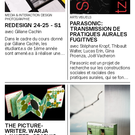
générative ou de l'imagerie
générée par ordinateur (CGI).
MEDIA & INTERACTION DESIGN
ARTS VISUELS
PHOTOGRAPHIE
PARASONIC:
REDESIGN 24-25 - S1
TRANSMISSION DE
avec Giliane Cachin
PRATIQUES AURALES
Dans le cadre du cours donné
FUGITIVES
par Giliane Cachin, les
avec Stéphane Kropf, Thibault
étudiant.e.s de 1ème année
Walter, Lucas Erin, Gina
sont amené.e.s à réaliser une
Proenza, Joël Vacheron
édition en examinant les
différents axes qui la
Parasonic est un projet de
composent. Le cours propose
recherche sur les constructions
une étude des divers systèmes
sociales et raciales des
de grille et des fondamentaux
pratiques aurales, qui se fonde
de la micro-typographie. Lors
sur la critique d’un régime de
du semestre, les élèves
pensée et d’écoute du son sur-
rechercheront la meilleure
représenté dans les arts, et qui
manière de structurer et
vise la création d’espaces pour
d’agencer le contenu qu’ils
la transmission de pratiques
auront choisi (ou qui leur aura
aurales fugitives.
été attribué, en fonction des
données du semestre).
Quelques règles
THE PICTURE-
indispensables à connaître en
WRITER. WARJA
terme d’impression et de