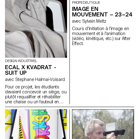
immersives où son et image
notre approche a consisté à
PROPEDEUTIQUE
dialoguent pour donner vie à
concevoir des structures
IMAGE EN
des expériences sensorielles
lumineuses à partir des
MOUVEMENT – 23–24
uniques. Ces projets ont été
composants fournis par AGO
réalisés dans le cadre du cours
avec Sylvain Meltz
et inspirées par le tissu urbain
supervisé par Sami Benhadj.
de Séoul, plutôt que de créer
Cours d'initiation à l'image en
de simples lampes.
mouvement et à l'animation
(vidéo, kinétique, etc.) sur After
Effect.
DESIGN INDUSTRIEL
ECAL X KVADRAT -
SUIT UP
avec Stephane Halmai-Voisard
Pour ce projet, les étudiants
devaient concevoir un siège, ou
plutôt requalifier et réhabiliter
une chaise ou un fauteuil en
utilisant des modèles existants
comme la monobloc, la chaise
bistro en aluminium ou la
chaise longue, en tant que
structure de base. En
employant des textiles
d’ameublement Kvadrat, les