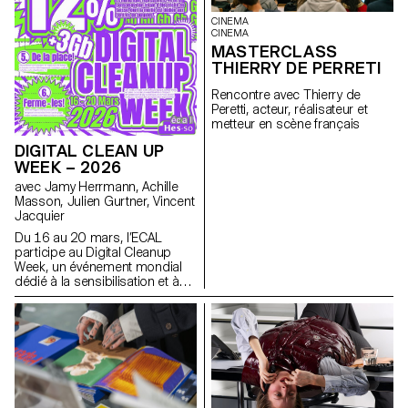
matériaux) pour construire leurs
dimension humaine de la
CINEMA
installations. Le projet a été
technologie
CINEMA
sélectionné et accompagné
mobile: comment elle influence
MASTERCLASS
par le designer français Ronan
nos habitudes et pourrait
THIERRY DE PERRETI
Bouroullec, l'ECAL, la Villa
évoluer vers des formes plus
Médicis et Mutina.
intuitives et intégrées à nos vies.
Rencontre avec Thierry de
Née d'un dialogue fertile entre
Peretti, acteur, réalisateur et
pédagogie et industrie, cette
metteur en scène français
collaboration reflète l'approche
expérimentale de l'ECAL où se
DIGITAL CLEAN UP
conjuguent design, pensée
WEEK – 2026
critique et forte sensibilité aux
avec Jamy Herrmann, Achille
technologies émergentes.
Masson, Julien Gurtner, Vincent
Jacquier
Du 16 au 20 mars, l’ECAL
participe au Digital Cleanup
Week, un événement mondial
dédié à la sensibilisation et à
l’action pour un numérique plus
responsable. Une semaine
pour réparer, recycler, nettoyer
et réfléchir !