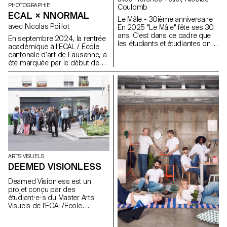
PHOTOGRAPHIE
Coulomb
ECAL × NNORMAL
Le Mâle - 30ième anniversaire
avec Nicolas Poillot
En 2025 "Le Mâle" fête ses 30
ans. C'est dans ce cadre que
En septembre 2024, la rentrée
les étudiants et étudiantes ont
académique à l’ECAL / École
travaillé autour du parfum de la
cantonale d’art de Lausanne, a
marque. Reflexion autours de la
été marquée par le début de
masculinité et des différentes
notre collaboration avec le
représentations du corps en
fabricant d’équipements de trail
2025.
Nnormal. Au même moment,
non loin de notre école, Kilian
Jornet, fondateur de la marque,
a donné à nos équipes le goût
de l’exploit en enchaînant 82
sommets alpins de plus de
4000 mètres, pulvérisant au
passage tous les records.
Dans le trail comme en
ARTS VISUELS
photographie, il faut de la
DEEMED VISIONLESS
passion, de la discipline et de
l’endurance. Nos étudiant·e·s
Deamed Visionless est un
du Bachelor Photographie à
projet conçu par des
l’ECAL ne sont pas tous de
étudiant·e·s du Master Arts
grands sportifs, mais ils sont
Visuels de l’ECAL/Ecole
animés par le désir de réaliser
cantonale d’art de Lausanne.
des exploits visuels. Formés à
la maîtrise technique, au