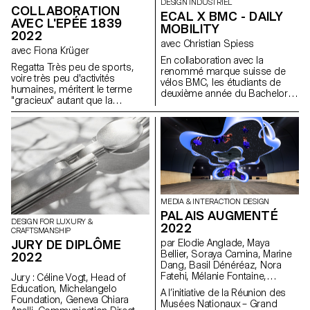
DESIGN INDUSTRIEL
COLLABORATION
ECAL X BMC - DAILY
AVEC L'EPÉE 1839
MOBILITY
2022
avec Christian Spiess
avec Fiona Krüger
En collaboration avec la
Regatta Très peu de sports,
renommé marque suisse de
voire très peu d'activités
vélos BMC, les étudiants de
humaines, méritent le terme
deuxième année du Bachelor
"gracieux" autant que la
en design industriel, sous la
pratique de l’aviron. Les
direction de Stéphane Halmaï-
longues embarcations
Voisard, responsable du
profilées qui coupent l'eau
programme, et de Christian
comme un stiletto et laissent à
Spiess, designer suisse et
peine une ondulation comptent
passionné de vélo, présentent
parmi les formes les plus
une collection d'accessoires
élégantes de déplacement
pratiques et colorés pour les
humain sur terre. Ce sentiment
trajets quotidiens en vélo.
de grâce cache à la fois
MEDIA & INTERACTION DESIGN
l'incroyable puissance des
PALAIS AUGMENTÉ
rameurs et la précision de leur
DESIGN FOR LUXURY &
2022
CRAFTSMANSHIP
embarcation. L'Epée 1839
JURY DE DIPLÔME
par Elodie Anglade, Maya
exploite et rend hommage à la
Bellier, Soraya Camina, Marine
grâce de la godille avec La
2022
Dang, Basil Dénéréaz, Nora
Regatta, une élégante horloge
Fatehi, Mélanie Fontaine,
verticale qui évoque la forme
Jury : Céline Vogt, Head of
Sébastien Galera Larios, Evan
d'une longue et fine godille,
Education, Michelangelo
A l’initiative de la Réunion des
Kelly, Jamy Herrmann, Bogdan
avec la puissance (réserve de
Foundation, Geneva Chiara
Musées Nationaux – Grand
Nastase, Michael Pica, Jorge