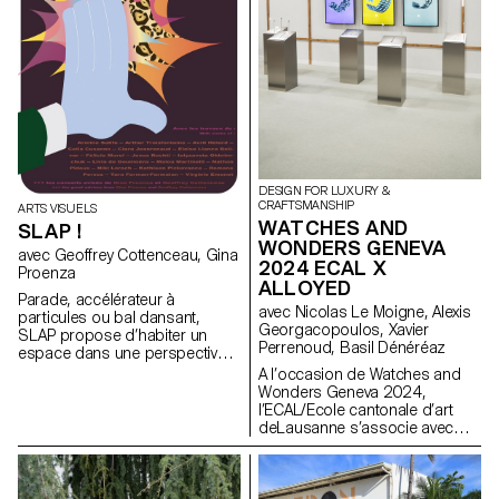
urbanistiques et paysagères de
axés sur le principe de «
la ville.
access over ownership ».
DESIGN FOR LUXURY &
CRAFTSMANSHIP
ARTS VISUELS
WATCHES AND
SLAP !
WONDERS GENEVA
avec Geoffrey Cottenceau, Gina
2024 ECAL X
Proenza
ALLOYED
Parade, accélérateur à
avec Nicolas Le Moigne, Alexis
particules ou bal dansant,
Georgacopoulos, Xavier
SLAP propose d’habiter un
Perrenoud, Basil Dénéréaz
espace dans une perspective
gravitationnelle. Les oeuvres,
A l’occasion de Watches and
qui se positionnent à la
Wonders Geneva 2024,
frontière entre deux et trois
l’ECAL/Ecole cantonale d’art
dimensions, sont soumises
deLausanne s’associe avec
aux lois centrifuges et se
Alloyed, entreprise experte
retrouvent à échanger entre
dans les technologies
elles pour créer des narratifs
d’impression enmétal, et
fortuits, comme si la ronde
présente une collection