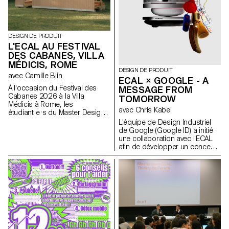
DESIGN DE PRODUIT
L'ECAL AU FESTIVAL
DES CABANES, VILLA
MÉDICIS, ROME
DESIGN DE PRODUIT
avec Camille Blin
ECAL × GOOGLE - A
À l'occasion du Festival des
MESSAGE FROM
Cabanes 2026 à la Villa
TOMORROW
Médicis à Rome, les
avec Chris Kabel
étudiant·e·s du Master Design
de Produit ont été invités à
L'équipe de Design Industriel
développer un projet en lien
de Google (Google ID) a initié
avec le jardin de la Villa, en
une collaboration avec l'ECAL
collaboration avec le célèbre
afin de développer un concept
fabricant italien de
de produit autour du téléphone
céramique Mutina. Les jardins
portable qui soit inspiré d'un
de la Villa offrent un contexte
rituel quotidien. Les étudiant·e·s
historique et spatial riche,
en Master de Design de
propice à l'exploration de
Produit ont été invité·e·s à
l'esthétique, des fonctions et de
imaginer un outil innovant
l'interaction avec les visiteurs.
adapté aux habitudes
Les étudiant·e·s ont eu accès à
contemporaines. À travers des
l'ensemble du catalogue Mutina
stroytelling créatifs, ces projets
(carreaux, briques et autres
conceptuels s’intéressent à la