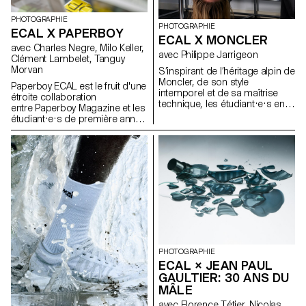
PHOTOGRAPHIE
PHOTOGRAPHIE
ECAL X PAPERBOY
ECAL X MONCLER
avec Charles Negre, Milo Keller,
avec Philippe Jarrigeon
Clément Lambelet, Tanguy
Morvan
S’inspirant de l’héritage alpin de
Moncler, de son style
Paperboy ECAL est le fruit d'une
intemporel et de sa maîtrise
étroite collaboration
technique, les étudiant·e·s en
entre Paperboy Magazine et les
Bachelor photographie de
étudiant·e·s de première année
l’ECAL ont élaboré leur propre
du Master Photographie de
interprétation du langage visuel
l'ECAL. Sous la houlette du
de la marque, mêlant
photographe Charles Negre ,
photographie documentaire et
ils·elles ont exploré le potentiel
mises en scène, réalité et
des objets du quotidien pour
fiction, sous la direction
créer des natures mortes
artistique du photographe
mystérieuses et ludiques.
français Philippe Jarrigeon.
Dans le cadre de Paris Photo
2025, le travail des étudiants a
été présenté dans la boutique
Moncler des Champs-Élysées
PHOTOGRAPHIE
ECAL × JEAN PAUL
GAULTIER: 30 ANS DU
MÂLE
avec Florence Tétier, Nicolas