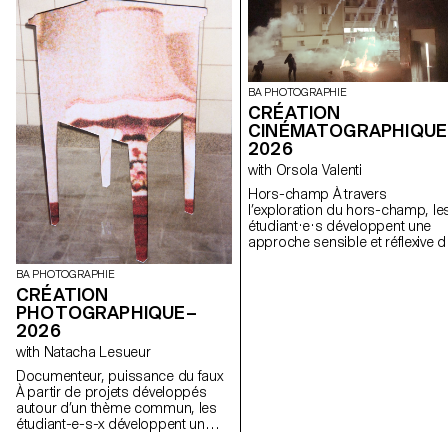
BA PHOTOGRAPHIE
CRÉATION
CINÉMATOGRAPHIQUE
2026
with Orsola Valenti
Hors-champ À travers
l’exploration du hors-champ, le
étudiant·e·s développent une
approche sensible et réflexive d
la création audiovisuelle. Lors d
semestre, les étudiant·e·s sont
BA PHOTOGRAPHIE
amenés à réfléchir aux enjeux
CRÉATION
politiques et formels de l’image
PHOTOGRAPHIQUE–
en mouvement ainsi qu'aux
2026
relations entre le visible et le no
with Natacha Lesueur
visible.
Documenteur, puissance du faux
À partir de projets développés
autour d’un thème commun, les
étudiant-e-s-x développent un
travail personnel et approfondi