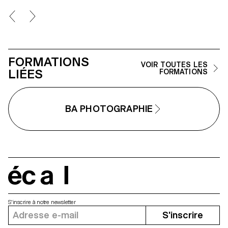
autour de la thématique du faux-
semblant. Iels construisent un
projet qui joue avec les limites de
la véracité de la photographie et
l'utilisant comme artifice du
mensonge.
FORMATIONS
VOIR TOUTES LES
LIÉES
FORMATIONS
BA PHOTOGRAPHIE
écal
S'inscrire à notre newsletter
S'inscrire