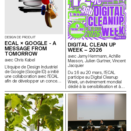
matériaux) pour construire leurs
installations. Le projet a été
sélectionné et accompagné
par le designer français Ronan
Bouroullec, l'ECAL, la Villa
Médicis et Mutina.
DESIGN DE PRODUIT
ECAL × GOOGLE - A
DIGITAL CLEAN UP
MESSAGE FROM
WEEK – 2026
TOMORROW
avec Jamy Herrmann, Achille
avec Chris Kabel
Masson, Julien Gurtner, Vincent
Jacquier
L'équipe de Design Industriel
de Google (Google ID) a initié
Du 16 au 20 mars, l’ECAL
une collaboration avec l'ECAL
participe au Digital Cleanup
afin de développer un concept
Week, un événement mondial
de produit autour du téléphone
dédié à la sensibilisation et à
portable qui soit inspiré d'un
l’action pour un numérique plus
rituel quotidien. Les étudiant·e·s
responsable. Une semaine
en Master de Design de
pour réparer, recycler, nettoyer
Produit ont été invité·e·s à
et réfléchir !
imaginer un outil innovant
adapté aux habitudes
contemporaines. À travers des
stroytelling créatifs, ces projets
conceptuels s’intéressent à la