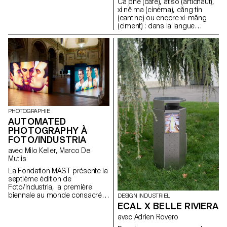
Cà phê (café), atisô (artichaut),
leader mondial, les trois
xi nê ma (cinéma), căng tin
fabricants ont joué un rôle clé
(cantine) ou encore xi-măng
dans la conception, le
(ciment) : dans la langue
développement et la
vietnamienne, nombreux sont
production de composants
les mots à porter en eux
typographiques et de
l’empreinte d’une origine
caractères pour les machines à
française. Et s’il en était de
écrire, ainsi que pour toutes
même pour les objets de la vie
sortes d'imprimantes à impact.
quotidienne ? Entre
anthropologie culturelle,
épistémologie du design
vietnamien et sociologie des
objets, ce projet de recherche
PHOTOGRAPHIE
analyse la production d'objets
AUTOMATED
au Vietnam à l'aune de la
PHOTOGRAPHY À
colonisation française et de la
FOTO/INDUSTRIA
décolonisation.
avec Milo Keller, Marco De
Mutiis
La Fondation MAST présente la
septième édition de
Foto/Industria, la première
biennale au monde consacrée
DESIGN INDUSTRIEL
à la photographie de l'industrie
ECAL X BELLE RIVIERA
et du travaildans plusieurs lieux
avec Adrien Rovero
historiques de la ville de