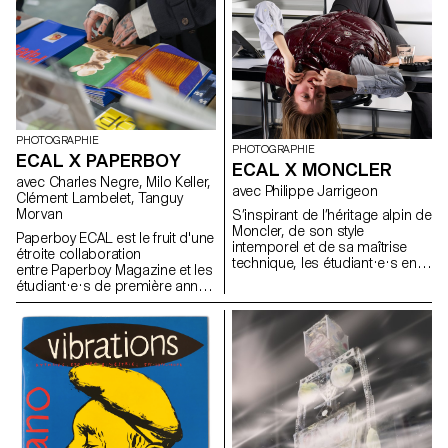
viticulture et d’œnologie et
l’ECAL/Ecole cantonale d’art de
Lausanne (HES-SO), avec le
soutien d'Innosuisse. Il vise à
développer un capteur
d’électrophysiologie végétale
miniaturisé, conçu pour une
utilisation en conditions
agricoles réelles : Vita mini
PHOTOGRAPHIE
sensor.
PHOTOGRAPHIE
ECAL X PAPERBOY
ECAL X MONCLER
avec Charles Negre, Milo Keller,
avec Philippe Jarrigeon
Clément Lambelet, Tanguy
Morvan
S’inspirant de l’héritage alpin de
Moncler, de son style
Paperboy ECAL est le fruit d'une
intemporel et de sa maîtrise
étroite collaboration
technique, les étudiant·e·s en
entre Paperboy Magazine et les
Bachelor photographie de
étudiant·e·s de première année
l’ECAL ont élaboré leur propre
du Master Photographie de
interprétation du langage visuel
l'ECAL. Sous la houlette du
de la marque, mêlant
photographe Charles Negre ,
photographie documentaire et
ils·elles ont exploré le potentiel
mises en scène, réalité et
des objets du quotidien pour
fiction, sous la direction
créer des natures mortes
artistique du photographe
mystérieuses et ludiques.
français Philippe Jarrigeon.
Dans le cadre de Paris Photo
2025, le travail des étudiants a