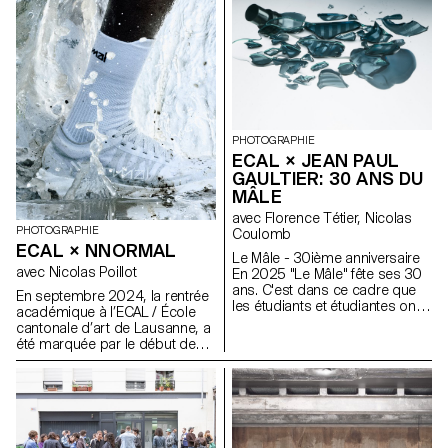
PHOTOGRAPHIE
ECAL × JEAN PAUL
GAULTIER: 30 ANS DU
MÂLE
avec Florence Tétier, Nicolas
PHOTOGRAPHIE
Coulomb
ECAL × NNORMAL
Le Mâle - 30ième anniversaire
avec Nicolas Poillot
En 2025 "Le Mâle" fête ses 30
ans. C'est dans ce cadre que
En septembre 2024, la rentrée
les étudiants et étudiantes ont
académique à l’ECAL / École
travaillé autour du parfum de la
cantonale d’art de Lausanne, a
marque. Reflexion autours de la
été marquée par le début de
masculinité et des différentes
notre collaboration avec le
représentations du corps en
fabricant d’équipements de trail
2025.
Nnormal. Au même moment,
non loin de notre école, Kilian
Jornet, fondateur de la marque,
a donné à nos équipes le goût