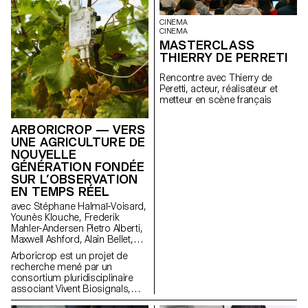
dimension humaine de la
technologie
CINEMA
mobile: comment elle influence
CINEMA
nos habitudes et pourrait
MASTERCLASS
évoluer vers des formes plus
THIERRY DE PERRETI
intuitives et intégrées à nos vies.
Née d'un dialogue fertile entre
Rencontre avec Thierry de
pédagogie et industrie, cette
Peretti, acteur, réalisateur et
collaboration reflète l'approche
metteur en scène français
expérimentale de l'ECAL où se
conjuguent design, pensée
critique et forte sensibilité aux
ARBORICROP — VERS
technologies émergentes.
UNE AGRICULTURE DE
NOUVELLE
GÉNÉRATION FONDÉE
SUR L’OBSERVATION
EN TEMPS RÉEL
avec Stéphane Halmaï-Voisard,
Younès Klouche, Frederik
Mahler-Andersen Pietro Alberti,
Maxwell Ashford, Alain Bellet,
Laurent Soldini
Arboricrop est un projet de
recherche mené par un
consortium pluridisciplinaire
associant Vivent Biosignals,
Changins – Haute école de