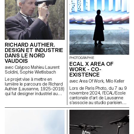
cafés, etc. En mettant
employant des textiles
principalement l'accent sur
d’ameublement Kvadrat, les
l'aspect spatial de la lumière,
designs devaient être
notre approche a consisté à
réversibles, c’est-à-dire ne pas
concevoir des structures
altérer la structure existante.
lumineuses à partir des
Tout en pouvant conserver ou
composants fournis par AGO
modifier la fonction originale de
et inspirées par le tissu urbain
la chaise, les propositions
de Séoul, plutôt que de créer
visaient à améliorer le confort et
RICHARD AUTHIER.
de simples lampes.
l’aspect esthétique des sièges.
DESIGN ET INDUSTRIE
DANS LE NORD
PHOTOGRAPHIE
VAUDOIS
ECAL X AREA OF
avec Calypso Mahieu Laurent
WORK - CO-
Soldini, Sophie Wietlisbach
EXISTENCE
Le projet vise à mettre en
avec Area Of Work, Milo Keller
lumière le parcours de Richard
Lors de Paris Photo, du 7 au 9
Authier (Lausanne, 1925–2018)
novembre 2024, l’ECAL/Ecole
qui fut designer industriel au
cantonale d’art de Lausanne
sein de l’entreprise Hermes
s’associe au studio parisien
Paillard International à Yverdon-
Area of Work pour présenter
les-Bains et un précurseur du
CO-EXISTENCE, une installation
design industriel en Suisse
immersive monumentale au
romande.
cœur du 11e arrondissement
de Paris. Dans une grande
métropole, un petit