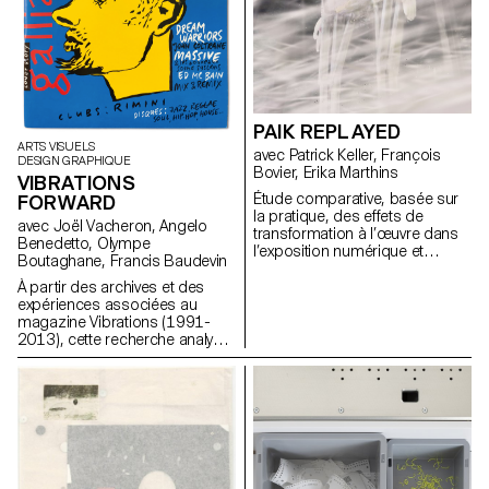
été présenté dans la boutique
Moncler des Champs-Élysées
PAIK REPLAYED
ARTS VISUELS
avec Patrick Keller, François
DESIGN GRAPHIQUE
Bovier, Erika Marthins
VIBRATIONS
Étude comparative, basée sur
FORWARD
la pratique, des effets de
avec Joël Vacheron, Angelo
transformation à l’œuvre dans
Benedetto, Olympe
l’exposition numérique et
Boutaghane, Francis Baudevin
hybride d’un corpus d’œuvres
non natives du numérique
À partir des archives et des
(certaines œuvres de l'artiste
expériences associées au
Nam June Paik servant de
magazine Vibrations (1991-
moyen d'analyse).
2013), cette recherche analyse
comment les contenus textuels,
graphiques et
photographiques du magazine
permettent de penser les défis
pour communiquer à propos
des musiques populaires
aujourd’hui.