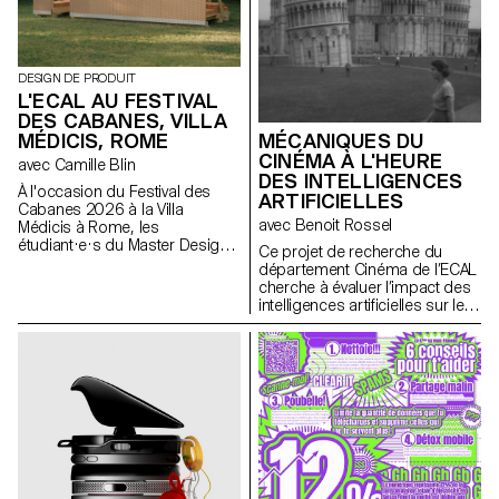
DESIGN DE PRODUIT
L'ECAL AU FESTIVAL
DES CABANES, VILLA
MÉDICIS, ROME
MÉCANIQUES DU
CINÉMA À L'HEURE
avec Camille Blin
DES INTELLIGENCES
À l'occasion du Festival des
ARTIFICIELLES
Cabanes 2026 à la Villa
avec Benoit Rossel
Médicis à Rome, les
étudiant·e·s du Master Design
Ce projet de recherche du
de Produit ont été invités à
département Cinéma de l’ECAL
développer un projet en lien
cherche à évaluer l’impact des
avec le jardin de la Villa, en
intelligences artificielles sur le
collaboration avec le célèbre
cinéma et son enseignement.
fabricant italien de
céramique Mutina. Les jardins
de la Villa offrent un contexte
historique et spatial riche,
propice à l'exploration de
l'esthétique, des fonctions et de
l'interaction avec les visiteurs.
Les étudiant·e·s ont eu accès à
l'ensemble du catalogue Mutina
(carreaux, briques et autres