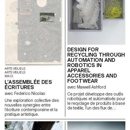
DESIGN FOR
RECYCLING THROUGH
AUTOMATION AND
ROBOTICS IN
ARTS VISUELS
APPAREL
ARTS VISUELS
ACCESSORIES AND
MA CI
FOOTWEAR
L’ASSEMBLÉE DES
ÉCRITURES
avec Maxwell Ashford
avec Federico Nicolao
Ce projet développe des outils
robotiques et automatisés pour
Une exploration collective des
le recyclage de produits à base
nouvelles synergies entre
de textile, l’un des flux de
l’écriture contemporaine et la
déchets les plus nuisibles, en
pratique artistique.
utilisant des outils
contemporains pour démonter
les produits en fractions pures.