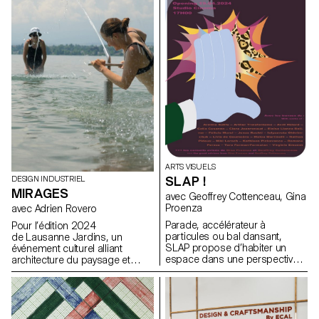
Basel en juin 2024.
s'appuyant sur le manifeste de
FREITAG, ils ont développé de
nouveaux produits partagés
axés sur le principe de «
access over ownership ».
ARTS VISUELS
SLAP !
DESIGN INDUSTRIEL
MIRAGES
avec Geoffrey Cottenceau, Gina
Proenza
avec Adrien Rovero
Parade, accélérateur à
Pour l’édition 2024
particules ou bal dansant,
de Lausanne Jardins, un
SLAP propose d’habiter un
événement culturel alliant
espace dans une perspective
architecture du paysage et
gravitationnelle. Les oeuvres,
réflexion sur la ville, les
qui se positionnent à la
étudiant.e.s BA de 2e année ont
frontière entre deux et trois
été invité.e.s à concevoir une
dimensions, sont soumises
installation éphémère. Le
aux lois centrifuges et se
temps d’un été, la