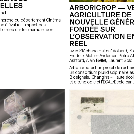
IELLES
ARBORICROP — V
ossel
AGRICULTURE DE
echerche du département Cinéma
NOUVELLE GÉNÉR
he à évaluer l’impact des
FONDÉE SUR
ificielles sur le cinéma et son
L’OBSERVATION E
RÉEL
avec Stéphane Halmaï-Voisard, Younès Klouche,
Frederik Mahler-Andersen Pietro Alberti, Maxwell
Ashford, Alain Bellet, Laurent Sol
Arboricrop est un projet de rech
un consortium pluridisciplinaire as
Biosignals, Changins – Haute école
et d’œnologie et l’ECAL/Ecole cant
Lausanne (HES-SO), avec le soutie
Il vise à développer un capteur
d’électrophysiologie végétale mini
pour une utilisation en conditions 
: Vita mini sensor.