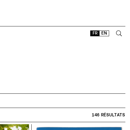
FR
EN
CONTACT
SHOP
TYPEFACES
OFFLINE-ONLINE
Instagram
Facebook
LinkedIn
Vimeo
Tikt
146 RÉSULTATS