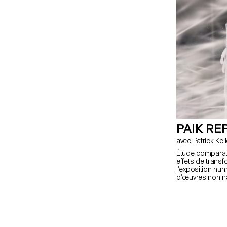
PAIK RE
Étude comparati
effets de trans
l’exposition nu
d’œuvres non na
œuvres de l'art
moyen d'analyse