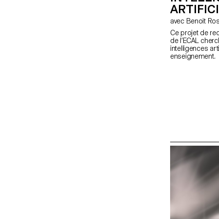
ARTIFIC
avec Benoit R
Ce projet de r
de l’ECAL cherc
intelligences art
enseignement.