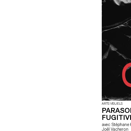
ARTS VISUELS
PARASO
FUGITIV
avec Stéphane Kropf, Thibault Walter, Lucas Erin, Gina Proenza,
Joël Vacheron