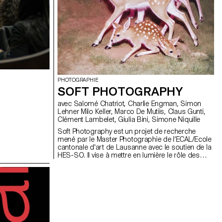
PHOTOGRAPHIE
SOFT PHOTOGRAPHY
avec Salomé Chatriot, Charlie Engman, Simon
Lehner Milo Keller, Marco De Mutiis, Claus Gunti,
Clément Lambelet, Giulia Bini, Simone Niquille
Soft Photography est un projet de recherche
mené par le Master Photographie de l'ECAL/Ecole
cantonale d'art de Lausanne avec le soutien de la
HES-SO. Il vise à mettre en lumière le rôle des
émotions humaines dans la perception et dans la
conception des images réalisées à l'aide de
l'Intelligence Artificielle (IA) générative ou de
l'imagerie générée par ordinateur (CGI).