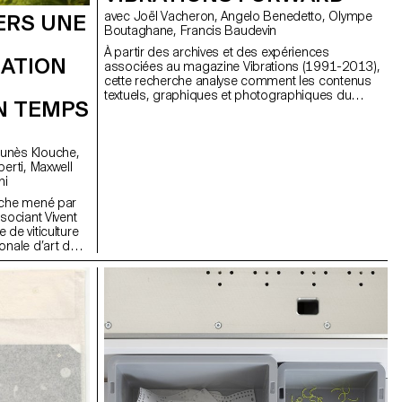
avec Joël Vacheron, Angelo Benedetto, Olympe
ERS UNE
Boutaghane, Francis Baudevin
À partir des archives et des expériences
ATION
associées au magazine Vibrations (1991-2013),
cette recherche analyse comment les contenus
textuels, graphiques et photographiques du
N TEMPS
magazine permettent de penser les défis pour
communiquer à propos des musiques
populaires aujourd’hui.
dini
erche mené par
sociant Vivent
 de viticulture
onale d’art de
n d'Innosuisse.
aturisé, conçu
agricoles réelles