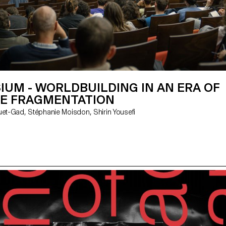
UM - WORLDBUILDING IN AN ERA OF
E FRAGMENTATION
avec Ingrid Luquet-Gad, Stéphanie Moisdon, Shirin Yousefi