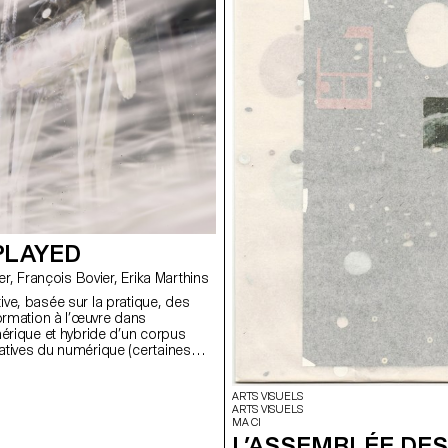
PLAYED
avec Patrick Keller, François Bovier, Erika Marthins
ve, basée sur la pratique, des
formation à l’œuvre dans
mérique et hybride d’un corpus
tives du numérique (certaines
iste Nam June Paik servant de
).
ARTS VISUELS
ARTS VISUELS
MA CI
L’ASSEMBLÉE DES