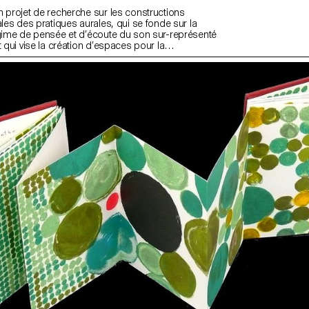
n projet de recherche sur les constructions
ales des pratiques aurales, qui se fonde sur la
égime de pensée et d’écoute du son sur-représenté
t qui vise la création d’espaces pour la
pratiques aurales fugitives.