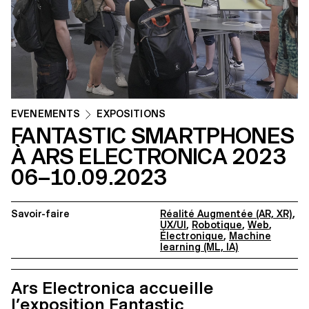
ÉVÉNEMENTS
EXPOSITIONS
FANTASTIC SMARTPHONES
À ARS ELECTRONICA 2023
06–10.09.2023
Savoir-faire
Réalité Augmentée (AR, XR)
,
UX/UI
,
Robotique
,
Web
,
Électronique
,
Machine
learning (ML, IA)
Ars Electronica accueille
l’exposition Fantastic