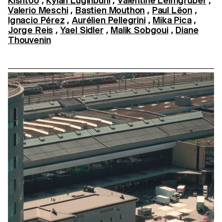
Kishtoo
,
Kylan Luginbühl
,
Valentine Leimgruber
,
Valerio Meschi
,
Bastien Mouthon
,
Paul Lëon
,
Ignacio Pérez
,
Aurélien Pellegrini
,
Mika Pica
,
Jorge Reis
,
Yael Sidler
,
Malik Sobgoui
,
Diane
Thouvenin