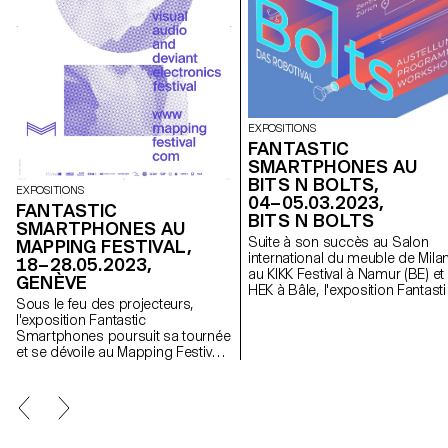
EXPOSITIONS
FANTASTIC
SMARTPHONES AU
BITS N BOLTS,
EXPOSITIONS
04–05.03.2023,
FANTASTIC
BITS N BOLTS
SMARTPHONES AU
Suite à son succès au Salon
MAPPING FESTIVAL,
international du meuble de Milan
18–28.05.2023,
au KIKK Festival à Namur (BE) et 
GENÈVE
HEK à Bâle, l'exposition Fantasti
Sous le feu des projecteurs,
Smartphones participe au festiv
l'exposition Fantastic
Bits n Bolts avec une sélection 
Smartphones poursuit sa tournée
ses projets. À voir les 4 et 5 ma
et se dévoile au Mapping Festival
2023 à la Zentralwäscherei à
du 18 au 28 mai 2023 à Genève.
Zurich.