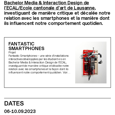
Bachelor Media & Interaction Design de
l’ECAL/Ecole cantonale d’art de Lausanne
,
investiguant de manière critique et décalée notre
relation avec les smartphones et la manière dont
ils influencent notre comportement quotidien.
FANTASTIC
SMARTPHONES
Projet
Fantastic Smartphones – une série d’installations
interactives développées par les étudiant·e·s en
Bachelor Media & Interaction Design de l’ECAL,
investiguant de manière critique et décalée notre
relation avec les smartphones et la façon dont ils
influencent notre comportement quotidien. Voir
l'espace presse
DATES
06-10.09.2023