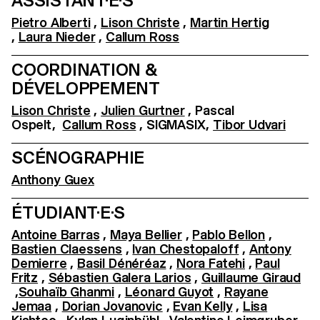
ASSISTANT·E·S
Pietro Alberti
,
Lison Christe
,
Martin Hertig
,
Laura Nieder
,
Callum Ross
COORDINATION &
DÉVELOPPEMENT
Lison Christe
,
Julien Gurtner
, Pascal
Ospelt,
Callum Ross
, SIGMASIX,
Tibor Udvari
SCÉNOGRAPHIE
Anthony Guex
ÉTUDIANT·E·S
Antoine Barras
,
Maya Bellier
,
Pablo Bellon
,
Bastien Claessens
,
Ivan Chestopaloff
,
Antony
Demierre
,
Basil Dénéréaz
,
Nora Fatehi
,
Paul
Fritz
,
Sébastien Galera Larios
,
Guillaume Giraud
,
Souhaïb Ghanmi
,
Léonard Guyot
,
Rayane
Jemaa
,
Dorian Jovanovic
,
Evan Kelly
,
Lisa